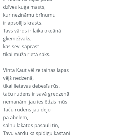
dzīves kuģa masts,
kur nezināmu brīnumu
ir apsolījis krasts.
Tavs vārds ir laika okeānā
gliemežvāks,
kas sevi saprast
tikai mūža rietā sāks.
Vinta Kaut vēl zeltainas lapas
vējš nedzenā,
tikai lietavas debesīs rūs,
taču rudens ir savā gredzenā
nemanāmi jau ieslēdzis mūs.
Taču rudens jau dejo
pa ābelēm,
salnu lakatos pasauli tin,
Tavu vārdu ka spīdīgu kastani