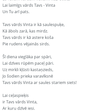
Lai laimīgs vārds Tavs - Vinta
Un Tu arī pats.
Tavs vārds Vinta ir kā saulespuķe,
Kā ābols zarā, kas mirdz.
Tavs vārds ir kā astere koša
Pie rudens vējainās sirds.
Šī diena vieglāka par spāri,
Lai dzīves rūpēm paceļ pāri.
Uz mirkli kļūsti kastaņzieds,
Jo šodien prieka varavīksnē
Tavs vārds Vinta ar saules stariem siets!
Lai ceļaspieķis
ir Tavs vārds Vinta,
Ar kuru dzīvē iesi.