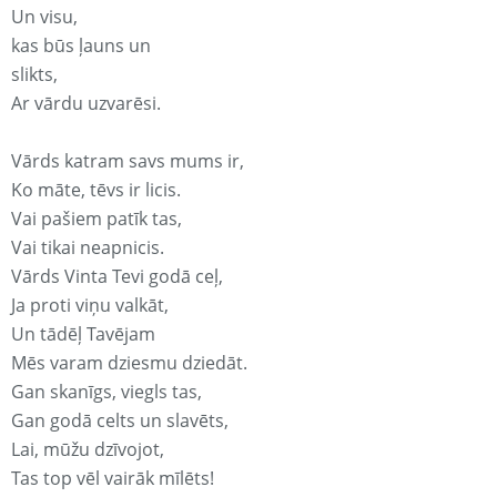
Un visu,
kas būs ļauns un
slikts,
Ar vārdu uzvarēsi.
Vārds katram savs mums ir,
Ko māte, tēvs ir licis.
Vai pašiem patīk tas,
Vai tikai neapnicis.
Vārds Vinta Tevi godā ceļ,
Ja proti viņu valkāt,
Un tādēļ Tavējam
Mēs varam dziesmu dziedāt.
Gan skanīgs, viegls tas,
Gan godā celts un slavēts,
Lai, mūžu dzīvojot,
Tas top vēl vairāk mīlēts!