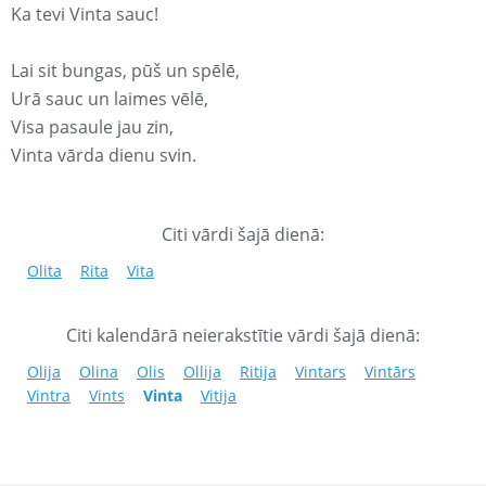
Ka tevi Vinta sauc!
Lai sit bungas, pūš un spēlē,
Urā sauc un laimes vēlē,
Visa pasaule jau zin,
Vinta vārda dienu svin.
Citi vārdi šajā dienā:
Olita
Rita
Vita
Citi kalendārā neierakstītie vārdi šajā dienā:
Olija
Olina
Olis
Ollija
Ritija
Vintars
Vintārs
Vintra
Vints
Vinta
Vitija