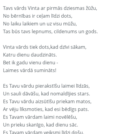
Tavs vārds Vinta ar pirmās dziesmas žūžu,
No bērnības ir ceļam līdzi dots,
No laiku laikiem un uz visu mūžu,
Tas būs tavs lepnums, cildenums un gods.
Vinta vārds tiek dots,kad dzīvi sākam,
Katru dienu daudzināts.
Bet ik gadu vienu dienu -
Laimes vārdā sumināts!
Es Tavu vārdu pierakstīšu laimei līdzās,
Un sauli dāvāšu, kad nomaldījies stars.
Es Tavu vārdu aizsūtīšu priekam matos,
Ar vēju līksmoties, kad esi bēdīgs pats.
Es Tavam vārdam laimi novēlēšu,
Un prieku skanīgo, kad dienu sāc.
Es Tavam vārdam veiksmi līdzi došu,