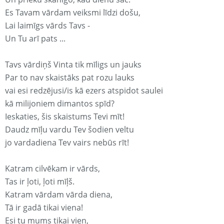
Es Tavam vārdam veiksmi līdzi došu,
Lai laimīgs vārds Tavs -
Un Tu arī pats ...
Tavs vārdiņš Vinta tik mīligs un jauks
Par to nav skaistāks pat rozu lauks
vai esi redzējusi/is kā ezers atspidot saulei
kā milijoniem dimantos spīd?
Ieskaties, šis skaistums Tevi mīt!
Daudz mīļu vardu Tev šodien veltu
jo vardadiena Tev vairs nebūs rīt!
Katram cilvēkam ir vārds,
Tas ir ļoti, ļoti mīļš.
Katram vārdam vārda diena,
Tā ir gadā tikai viena!
Esi tu mums tikai vien,