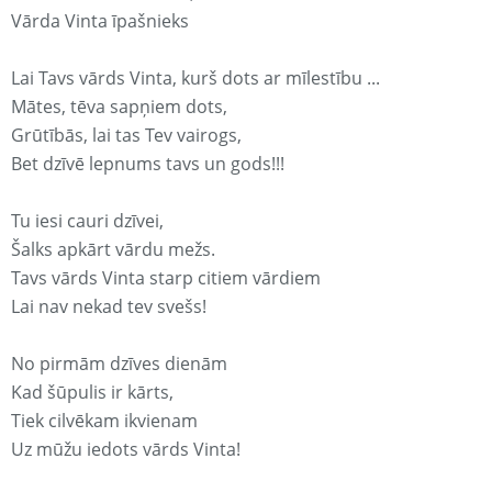
Vārda Vinta īpašnieks
Lai Tavs vārds Vinta, kurš dots ar mīlestību ...
Mātes, tēva sapņiem dots,
Grūtībās, lai tas Tev vairogs,
Bet dzīvē lepnums tavs un gods!!!
Tu iesi cauri dzīvei,
Šalks apkārt vārdu mežs.
Tavs vārds Vinta starp citiem vārdiem
Lai nav nekad tev svešs!
No pirmām dzīves dienām
Kad šūpulis ir kārts,
Tiek cilvēkam ikvienam
Uz mūžu iedots vārds Vinta!