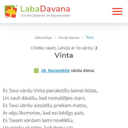
Vinta
Sākumlapa
Varda dienas
Cilvēku skaits Latvijā ar šo vārdu:
2
Vinta
28. Novembris
vārda diena
Es Tavu vārdu Vinta pierakstīšu laimei līdzās,
Un sauli dāvāšu, kad nomaldījies stars.
Es Tavu vārdu aizsūtīšu priekam matos,
Ar vēju līksmoties, kad esi bēdīgs pats.
Es Tavam vārdam laimi novēlēšu,
Un prieku skanīgo, kad dienu sāc.