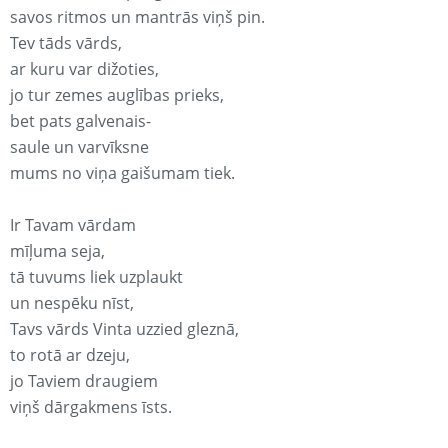
savos ritmos un mantrās viņš pin.
Tev tāds vārds,
ar kuru var dižoties,
jo tur zemes auglības prieks,
bet pats galvenais-
saule un varvīksne
mums no viņa gaišumam tiek.
Ir Tavam vārdam
mīļuma seja,
tā tuvums liek uzplaukt
un nespēku nīst,
Tavs vārds Vinta uzzied gleznā,
to rotā ar dzeju,
jo Taviem draugiem
viņš dārgakmens īsts.