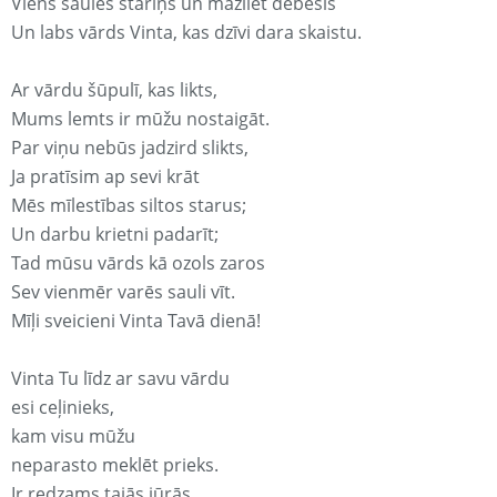
Viens saules stariņš un mazliet debesis
Un labs vārds Vinta, kas dzīvi dara skaistu.
Ar vārdu šūpulī, kas likts,
Mums lemts ir mūžu nostaigāt.
Par viņu nebūs jadzird slikts,
Ja pratīsim ap sevi krāt
Mēs mīlestības siltos starus;
Un darbu krietni padarīt;
Tad mūsu vārds kā ozols zaros
Sev vienmēr varēs sauli vīt.
Mīļi sveicieni Vinta Tavā dienā!
Vinta Tu līdz ar savu vārdu
esi ceļinieks,
kam visu mūžu
neparasto meklēt prieks.
Ir redzams tajās jūrās