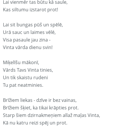
Lai vienmēr tas būtu kā saule,
Kas siltumu izstarot prot!
Lai sit bungas pūš un spēlē,
Urā sauc un laimes vēlē,
Visa pasaule jau zina -
Vinta vārda dienu svin!
Miķelīšu mākonī,
Vārds Tavs Vinta tinies,
Un tik skaistu rudeni
Tu pat neatminies.
Brīžiem liekas - dzīve ir bez vainas,
Brīžiem šķiet, ka tikai krāpties prot.
Starp šiem dzirnakmeņiem allaž maļas Vinta,
Kā nu katru reizi spēj un prot.