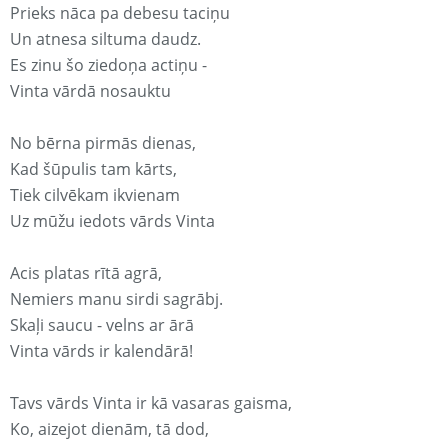
Prieks nāca pa debesu taciņu
Un atnesa siltuma daudz.
Es zinu šo ziedoņa actiņu -
Vinta vārdā nosauktu
No bērna pirmās dienas,
Kad šūpulis tam kārts,
Tiek cilvēkam ikvienam
Uz mūžu iedots vārds Vinta
Acis platas rītā agrā,
Nemiers manu sirdi sagrābj.
Skaļi saucu - velns ar ārā
Vinta vārds ir kalendārā!
Tavs vārds Vinta ir kā vasaras gaisma,
Ko, aizejot dienām, tā dod,