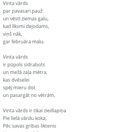
Vinta vārds
par pavasari pauž
un vēstī ziemas galu,
kad līksmi dejodams,
viņš nāk,
gar februāra malu.
Vinta vārds
ir pūpols sidrabots
un mežā zaļa mētra,
kas dvēselei
spēj mieru dot
un pasargāt no vētrām.
Vinta vārds ir tikai ziedlapiņa
Pie lielā vārdu koka,
Pēc savas gribas liktenis