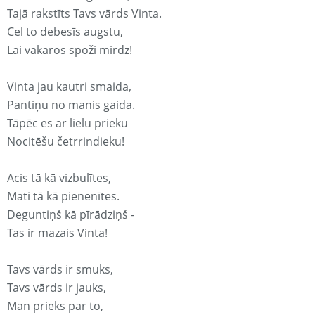
Tajā rakstīts Tavs vārds Vinta.
Cel to debesīs augstu,
Lai vakaros spoži mirdz!
Vinta jau kautri smaida,
Pantiņu no manis gaida.
Tāpēc es ar lielu prieku
Nocitēšu četrrindieku!
Acis tā kā vizbulītes,
Mati tā kā pienenītes.
Deguntiņš kā pīrādziņš -
Tas ir mazais Vinta!
Tavs vārds ir smuks,
Tavs vārds ir jauks,
Man prieks par to,