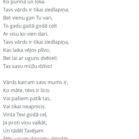
Ko purina un loka.
Tavs vārds ir tikai ziedlapiņa,
Bet vienu gan Tu vari,
To gadu gaitā godā celt
Ar visu ko vien dari.
Tavs vārds ir tikai ziedlapiņa,
Kas laika vējos plīvo,
Bet lai ar uguns dvēseli
Tas savu mūžu dzīvo!
Vārds katram savs mums ir,
Ko māte, tēvs ir licis.
Vai pašiem patīk tas,
Vai tikai neapnicis.
Vinta Tevi godā ceļ,
Ja proti viņu valkāt,
Un tādēļ Tavējam
Mēs varam dziesmu dziedāt.