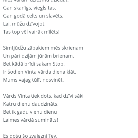
Gan skanīgs, viegls tas,
Gan godā celts un slavēts,
Lai, mūžu dzīvojot,
Tas top vēl vairāk mīlēts!
Simtjūdžu zābakiem mēs skrienam
Un pāri dziļām jūrām brienam.
Bet kādā brīdi sakam Stop.
Ir šodien Vinta vārda diena klāt.
Mums vajag tūlīt nosvinēt.
Vārds Vinta tiek dots, kad dzīvi sāki
Katru dienu daudzināts.
Bet ik gadu vienu dienu
Laimes vārdā sumināts!
Es došu šo zvaigzni Tev,