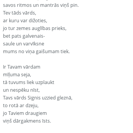
savos ritmos un mantrās viņš pin.
Tev tāds vārds,
ar kuru var dižoties,
jo tur zemes auglības prieks,
bet pats galvenais-
saule un varvīksne
mums no viņa gaišumam tiek.
Ir Tavam vārdam
mīļuma seja,
tā tuvums liek uzplaukt
un nespēku nīst,
Tavs vārds Signis uzzied gleznā,
to rotā ar dzeju,
jo Taviem draugiem
viņš dārgakmens īsts.