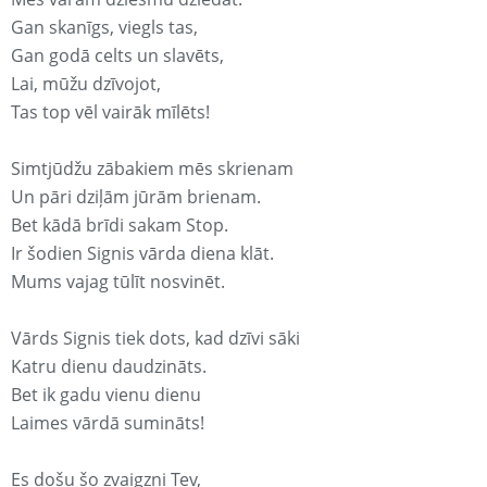
Gan skanīgs, viegls tas,
Gan godā celts un slavēts,
Lai, mūžu dzīvojot,
Tas top vēl vairāk mīlēts!
Simtjūdžu zābakiem mēs skrienam
Un pāri dziļām jūrām brienam.
Bet kādā brīdi sakam Stop.
Ir šodien Signis vārda diena klāt.
Mums vajag tūlīt nosvinēt.
Vārds Signis tiek dots, kad dzīvi sāki
Katru dienu daudzināts.
Bet ik gadu vienu dienu
Laimes vārdā sumināts!
Es došu šo zvaigzni Tev,