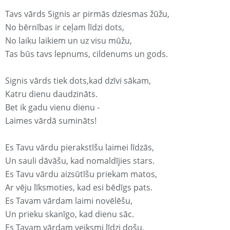
Tavs vārds Signis ar pirmās dziesmas žūžu,
No bērnības ir ceļam līdzi dots,
No laiku laikiem un uz visu mūžu,
Tas būs tavs lepnums, cildenums un gods.
Signis vārds tiek dots,kad dzīvi sākam,
Katru dienu daudzināts.
Bet ik gadu vienu dienu -
Laimes vārdā sumināts!
Es Tavu vārdu pierakstīšu laimei līdzās,
Un sauli dāvāšu, kad nomaldījies stars.
Es Tavu vārdu aizsūtīšu priekam matos,
Ar vēju līksmoties, kad esi bēdīgs pats.
Es Tavam vārdam laimi novēlēšu,
Un prieku skanīgo, kad dienu sāc.
Es Tavam vārdam veiksmi līdzi došu,