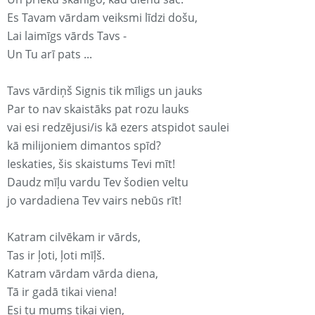
Es Tavam vārdam veiksmi līdzi došu,
Lai laimīgs vārds Tavs -
Un Tu arī pats ...
Tavs vārdiņš Signis tik mīligs un jauks
Par to nav skaistāks pat rozu lauks
vai esi redzējusi/is kā ezers atspidot saulei
kā milijoniem dimantos spīd?
Ieskaties, šis skaistums Tevi mīt!
Daudz mīļu vardu Tev šodien veltu
jo vardadiena Tev vairs nebūs rīt!
Katram cilvēkam ir vārds,
Tas ir ļoti, ļoti mīļš.
Katram vārdam vārda diena,
Tā ir gadā tikai viena!
Esi tu mums tikai vien,