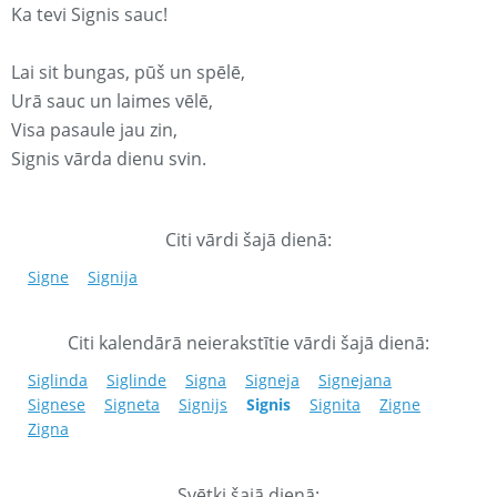
Ka tevi Signis sauc!
Lai sit bungas, pūš un spēlē,
Urā sauc un laimes vēlē,
Visa pasaule jau zin,
Signis vārda dienu svin.
Citi vārdi šajā dienā:
Signe
Signija
Citi kalendārā neierakstītie vārdi šajā dienā:
Siglinda
Siglinde
Signa
Signeja
Signejana
Signese
Signeta
Signijs
Signis
Signita
Zigne
Zigna
Svētki šajā dienā: