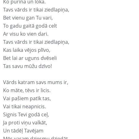
Ko purina un loka.
Tavs vārds ir tikai ziedlapiņa,
Bet vienu gan Tu vari,
To gadu gaitā godā celt
Ar visu ko vien dari.
Tavs vārds ir tikai ziedlapiņa,
Kas laika vējos plīvo,
Bet lai ar uguns dvēseli
Tas savu mūžu dzīvo!
Vārds katram savs mums ir,
Ko māte, tēvs ir licis.
Vai pašiem patīk tas,
Vai tikai neapnicis.
Signis Tevi godā ceļ,
Ja proti viņu valkāt,
Un tādēļ Tavējam
Mēs varam dziesmu dziedāt.