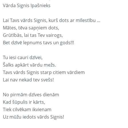
Vārda Signis īpašnieks
Lai Tavs vārds Signis, kurš dots ar mīlestību ...
Mātes, tēva sapņiem dots,
Grūtībās, lai tas Tev vairogs,
Bet dzīvē lepnums tavs un gods!!!
Tu iesi cauri dzīvei,
Šalks apkārt vārdu mežs.
Tavs vārds Signis starp citiem vārdiem
Lai nav nekad tev svešs!
No pirmām dzīves dienām
Kad šūpulis ir kārts,
Tiek cilvēkam ikvienam
Uz mūžu iedots vārds Signis!