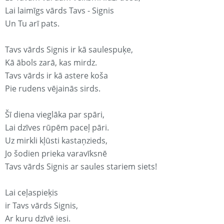
Lai laimīgs vārds Tavs - Signis
Un Tu arī pats.
Tavs vārds Signis ir kā saulespuķe,
Kā ābols zarā, kas mirdz.
Tavs vārds ir kā astere koša
Pie rudens vējainās sirds.
Šī diena vieglāka par spāri,
Lai dzīves rūpēm paceļ pāri.
Uz mirkli kļūsti kastaņzieds,
Jo šodien prieka varavīksnē
Tavs vārds Signis ar saules stariem siets!
Lai ceļaspieķis
ir Tavs vārds Signis,
Ar kuru dzīvē iesi.