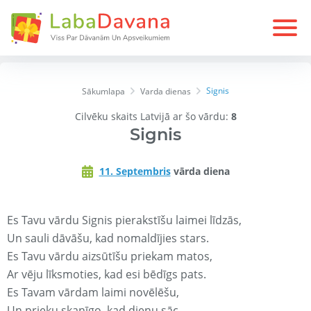
Signis
Sākumlapa
Varda dienas
Cilvēku skaits Latvijā ar šo vārdu:
8
Signis
11. Septembris
vārda diena
Es Tavu vārdu Signis pierakstīšu laimei līdzās,
Un sauli dāvāšu, kad nomaldījies stars.
Es Tavu vārdu aizsūtīšu priekam matos,
Ar vēju līksmoties, kad esi bēdīgs pats.
Es Tavam vārdam laimi novēlēšu,
Un prieku skanīgo, kad dienu sāc.