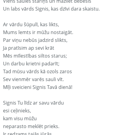
Viens saules stariņš un mazliet debesis
Un labs vārds Signis, kas dzīvi dara skaistu.
Ar vārdu šūpulī, kas likts,
Mums lemts ir mūžu nostaigāt.
Par viņu nebūs jadzird slikts,
Ja pratīsim ap sevi krāt
Mēs mīlestības siltos starus;
Un darbu krietni padarīt;
Tad mūsu vārds kā ozols zaros
Sev vienmēr varēs sauli vīt.
Mīļi sveicieni Signis Tavā dienā!
Signis Tu līdz ar savu vārdu
esi ceļinieks,
kam visu mūžu
neparasto meklēt prieks.
Ir redzams tajās jūrās