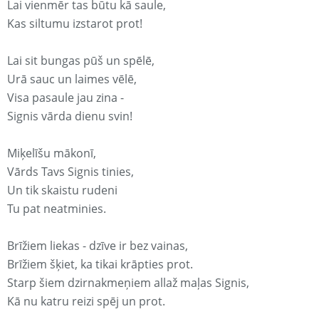
Lai vienmēr tas būtu kā saule,
Kas siltumu izstarot prot!
Lai sit bungas pūš un spēlē,
Urā sauc un laimes vēlē,
Visa pasaule jau zina -
Signis vārda dienu svin!
Miķelīšu mākonī,
Vārds Tavs Signis tinies,
Un tik skaistu rudeni
Tu pat neatminies.
Brīžiem liekas - dzīve ir bez vainas,
Brīžiem šķiet, ka tikai krāpties prot.
Starp šiem dzirnakmeņiem allaž maļas Signis,
Kā nu katru reizi spēj un prot.