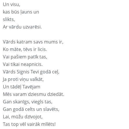
Un visu,
kas būs ļauns un
slikts,
Ar vārdu uzvarēsi.
Vārds katram savs mums ir,
Ko māte, tēvs ir licis.
Vai pašiem patīk tas,
Vai tikai neapnicis.
Vārds Signis Tevi godā ceļ,
Ja proti viņu valkāt,
Un tādēļ Tavējam
Mēs varam dziesmu dziedāt.
Gan skanīgs, viegls tas,
Gan godā celts un slavēts,
Lai, mūžu dzīvojot,
Tas top vēl vairāk mīlēts!