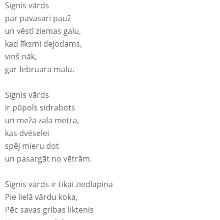
Signis vārds
par pavasari pauž
un vēstī ziemas galu,
kad līksmi dejodams,
viņš nāk,
gar februāra malu.
Signis vārds
ir pūpols sidrabots
un mežā zaļa mētra,
kas dvēselei
spēj mieru dot
un pasargāt no vētrām.
Signis vārds ir tikai ziedlapiņa
Pie lielā vārdu koka,
Pēc savas gribas liktenis