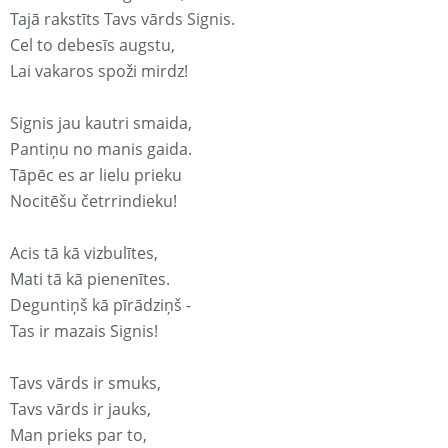
Tajā rakstīts Tavs vārds Signis.
Cel to debesīs augstu,
Lai vakaros spoži mirdz!
Signis jau kautri smaida,
Pantiņu no manis gaida.
Tāpēc es ar lielu prieku
Nocitēšu četrrindieku!
Acis tā kā vizbulītes,
Mati tā kā pienenītes.
Deguntiņš kā pīrādziņš -
Tas ir mazais Signis!
Tavs vārds ir smuks,
Tavs vārds ir jauks,
Man prieks par to,