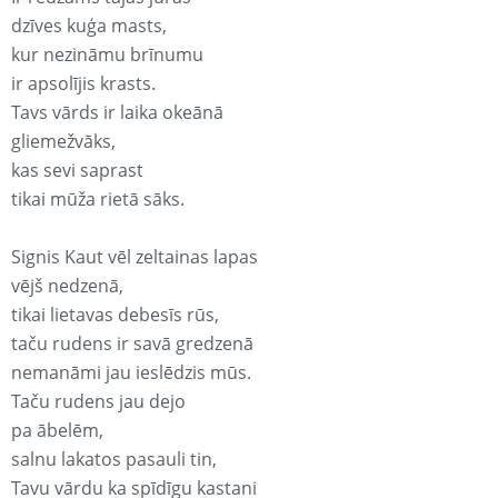
dzīves kuģa masts,
kur nezināmu brīnumu
ir apsolījis krasts.
Tavs vārds ir laika okeānā
gliemežvāks,
kas sevi saprast
tikai mūža rietā sāks.
Signis Kaut vēl zeltainas lapas
vējš nedzenā,
tikai lietavas debesīs rūs,
taču rudens ir savā gredzenā
nemanāmi jau ieslēdzis mūs.
Taču rudens jau dejo
pa ābelēm,
salnu lakatos pasauli tin,
Tavu vārdu ka spīdīgu kastani