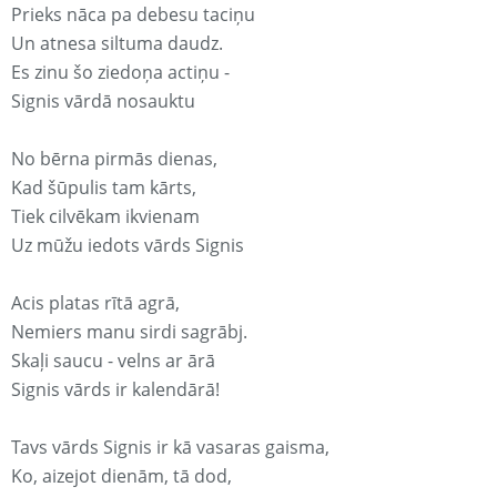
Prieks nāca pa debesu taciņu
Un atnesa siltuma daudz.
Es zinu šo ziedoņa actiņu -
Signis vārdā nosauktu
No bērna pirmās dienas,
Kad šūpulis tam kārts,
Tiek cilvēkam ikvienam
Uz mūžu iedots vārds Signis
Acis platas rītā agrā,
Nemiers manu sirdi sagrābj.
Skaļi saucu - velns ar ārā
Signis vārds ir kalendārā!
Tavs vārds Signis ir kā vasaras gaisma,
Ko, aizejot dienām, tā dod,