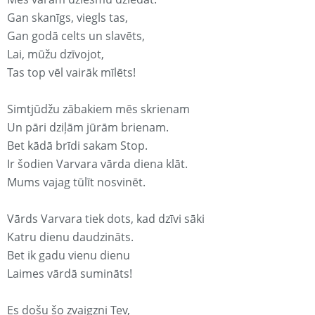
Gan skanīgs, viegls tas,
Gan godā celts un slavēts,
Lai, mūžu dzīvojot,
Tas top vēl vairāk mīlēts!
Simtjūdžu zābakiem mēs skrienam
Un pāri dziļām jūrām brienam.
Bet kādā brīdi sakam Stop.
Ir šodien Varvara vārda diena klāt.
Mums vajag tūlīt nosvinēt.
Vārds Varvara tiek dots, kad dzīvi sāki
Katru dienu daudzināts.
Bet ik gadu vienu dienu
Laimes vārdā sumināts!
Es došu šo zvaigzni Tev,