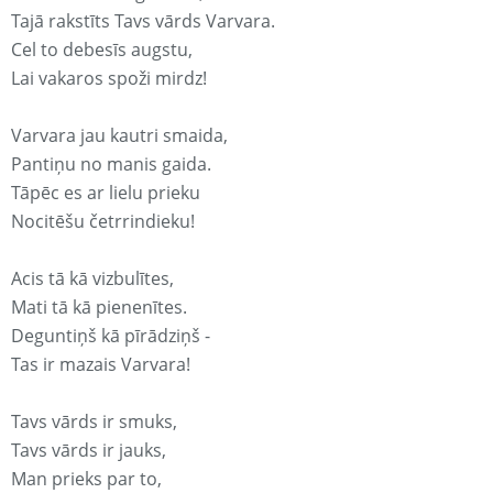
Tajā rakstīts Tavs vārds Varvara.
Cel to debesīs augstu,
Lai vakaros spoži mirdz!
Varvara jau kautri smaida,
Pantiņu no manis gaida.
Tāpēc es ar lielu prieku
Nocitēšu četrrindieku!
Acis tā kā vizbulītes,
Mati tā kā pienenītes.
Deguntiņš kā pīrādziņš -
Tas ir mazais Varvara!
Tavs vārds ir smuks,
Tavs vārds ir jauks,
Man prieks par to,