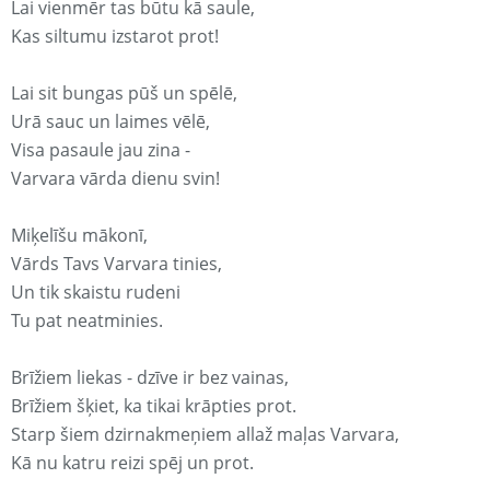
Lai vienmēr tas būtu kā saule,
Kas siltumu izstarot prot!
Lai sit bungas pūš un spēlē,
Urā sauc un laimes vēlē,
Visa pasaule jau zina -
Varvara vārda dienu svin!
Miķelīšu mākonī,
Vārds Tavs Varvara tinies,
Un tik skaistu rudeni
Tu pat neatminies.
Brīžiem liekas - dzīve ir bez vainas,
Brīžiem šķiet, ka tikai krāpties prot.
Starp šiem dzirnakmeņiem allaž maļas Varvara,
Kā nu katru reizi spēj un prot.