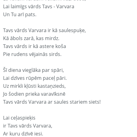
Lai laimīgs vārds Tavs - Varvara
Un Tu arī pats.
Tavs vārds Varvara ir kā saulespuķe,
Kā ābols zarā, kas mirdz.
Tavs vārds ir kā astere koša
Pie rudens vējainās sirds.
Šī diena vieglāka par spāri,
Lai dzīves rūpēm paceļ pāri.
Uz mirkli kļūsti kastaņzieds,
Jo šodien prieka varavīksnē
Tavs vārds Varvara ar saules stariem siets!
Lai ceļaspieķis
ir Tavs vārds Varvara,
Ar kuru dzīvē iesi.