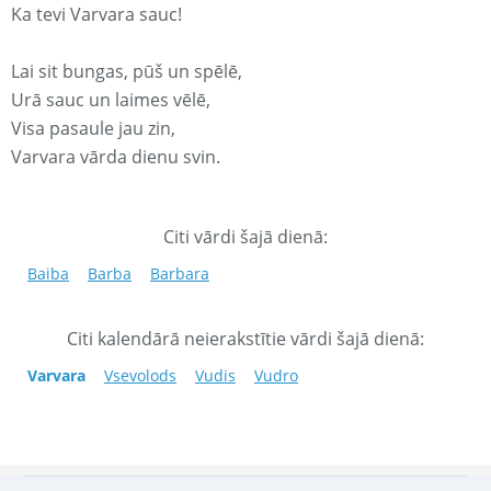
Ka tevi Varvara sauc!
Lai sit bungas, pūš un spēlē,
Urā sauc un laimes vēlē,
Visa pasaule jau zin,
Varvara vārda dienu svin.
Citi vārdi šajā dienā:
Baiba
Barba
Barbara
Citi kalendārā neierakstītie vārdi šajā dienā:
Varvara
Vsevolods
Vudis
Vudro