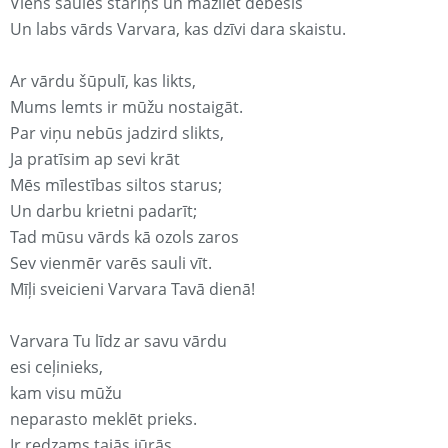
Viens saules stariņš un mazliet debesis
Un labs vārds Varvara, kas dzīvi dara skaistu.
Ar vārdu šūpulī, kas likts,
Mums lemts ir mūžu nostaigāt.
Par viņu nebūs jadzird slikts,
Ja pratīsim ap sevi krāt
Mēs mīlestības siltos starus;
Un darbu krietni padarīt;
Tad mūsu vārds kā ozols zaros
Sev vienmēr varēs sauli vīt.
Mīļi sveicieni Varvara Tavā dienā!
Varvara Tu līdz ar savu vārdu
esi ceļinieks,
kam visu mūžu
neparasto meklēt prieks.
Ir redzams tajās jūrās