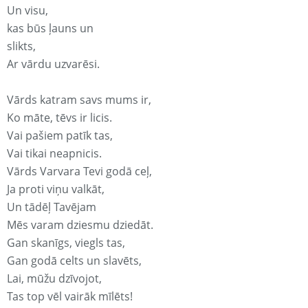
Un visu,
kas būs ļauns un
slikts,
Ar vārdu uzvarēsi.
Vārds katram savs mums ir,
Ko māte, tēvs ir licis.
Vai pašiem patīk tas,
Vai tikai neapnicis.
Vārds Varvara Tevi godā ceļ,
Ja proti viņu valkāt,
Un tādēļ Tavējam
Mēs varam dziesmu dziedāt.
Gan skanīgs, viegls tas,
Gan godā celts un slavēts,
Lai, mūžu dzīvojot,
Tas top vēl vairāk mīlēts!