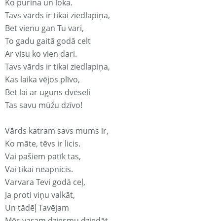
Ko purina un loka.
Tavs vārds ir tikai ziedlapiņa,
Bet vienu gan Tu vari,
To gadu gaitā godā celt
Ar visu ko vien dari.
Tavs vārds ir tikai ziedlapiņa,
Kas laika vējos plīvo,
Bet lai ar uguns dvēseli
Tas savu mūžu dzīvo!
Vārds katram savs mums ir,
Ko māte, tēvs ir licis.
Vai pašiem patīk tas,
Vai tikai neapnicis.
Varvara Tevi godā ceļ,
Ja proti viņu valkāt,
Un tādēļ Tavējam
Mēs varam dziesmu dziedāt.