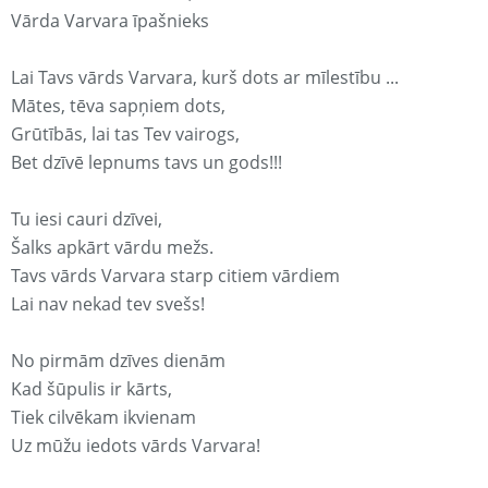
Vārda Varvara īpašnieks
Lai Tavs vārds Varvara, kurš dots ar mīlestību ...
Mātes, tēva sapņiem dots,
Grūtībās, lai tas Tev vairogs,
Bet dzīvē lepnums tavs un gods!!!
Tu iesi cauri dzīvei,
Šalks apkārt vārdu mežs.
Tavs vārds Varvara starp citiem vārdiem
Lai nav nekad tev svešs!
No pirmām dzīves dienām
Kad šūpulis ir kārts,
Tiek cilvēkam ikvienam
Uz mūžu iedots vārds Varvara!