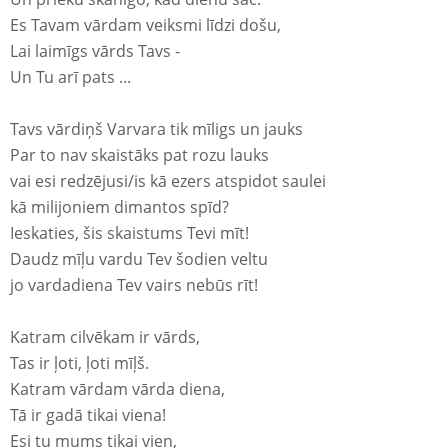
Es Tavam vārdam veiksmi līdzi došu,
Lai laimīgs vārds Tavs -
Un Tu arī pats ...
Tavs vārdiņš Varvara tik mīligs un jauks
Par to nav skaistāks pat rozu lauks
vai esi redzējusi/is kā ezers atspidot saulei
kā milijoniem dimantos spīd?
Ieskaties, šis skaistums Tevi mīt!
Daudz mīļu vardu Tev šodien veltu
jo vardadiena Tev vairs nebūs rīt!
Katram cilvēkam ir vārds,
Tas ir ļoti, ļoti mīļš.
Katram vārdam vārda diena,
Tā ir gadā tikai viena!
Esi tu mums tikai vien,