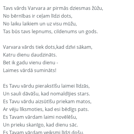
Tavs vārds Varvara ar pirmās dziesmas žūžu,
No bērnības ir ceļam līdzi dots,
No laiku laikiem un uz visu mūžu,
Tas būs tavs lepnums, cildenums un gods.
Varvara vārds tiek dots,kad dzīvi sākam,
Katru dienu daudzināts.
Bet ik gadu vienu dienu -
Laimes vārdā sumināts!
Es Tavu vārdu pierakstīšu laimei līdzās,
Un sauli dāvāšu, kad nomaldījies stars.
Es Tavu vārdu aizsūtīšu priekam matos,
Ar vēju līksmoties, kad esi bēdīgs pats.
Es Tavam vārdam laimi novēlēšu,
Un prieku skanīgo, kad dienu sāc.
Es Tavam vārdam veiksmi līdzi došu,