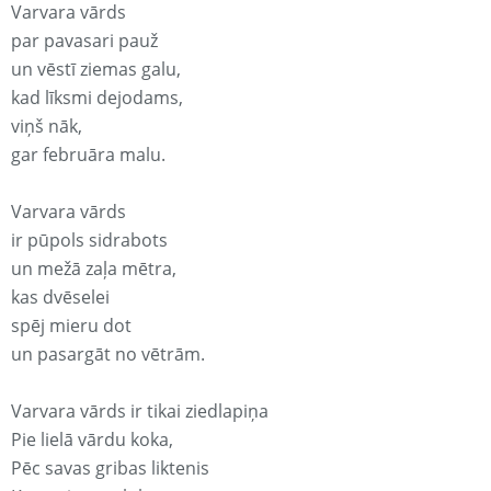
Varvara vārds
par pavasari pauž
un vēstī ziemas galu,
kad līksmi dejodams,
viņš nāk,
gar februāra malu.
Varvara vārds
ir pūpols sidrabots
un mežā zaļa mētra,
kas dvēselei
spēj mieru dot
un pasargāt no vētrām.
Varvara vārds ir tikai ziedlapiņa
Pie lielā vārdu koka,
Pēc savas gribas liktenis