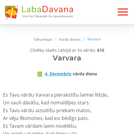
Varvara
Sākumlapa
Varda dienas
Cilvēku skaits Latvijā ar šo vārdu:
615
Varvara
4. Decembris
vārda diena
Es Tavu vārdu Varvara pierakstīšu laimei līdzās,
Un sauli dāvāšu, kad nomaldījies stars.
Es Tavu vārdu aizsūtīšu priekam matos,
Ar vēju līksmoties, kad esi bēdīgs pats.
Es Tavam vārdam laimi novēlēšu,
Un prieku skanīgo, kad dienu sāc.