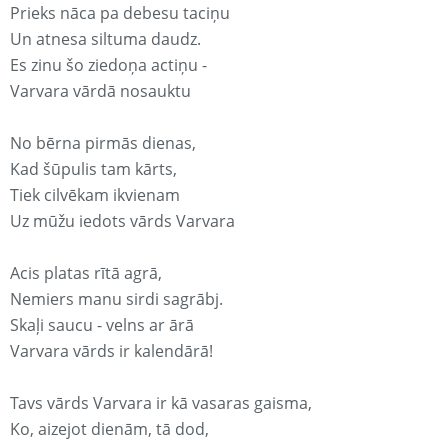
Prieks nāca pa debesu taciņu
Un atnesa siltuma daudz.
Es zinu šo ziedoņa actiņu -
Varvara vārdā nosauktu
No bērna pirmās dienas,
Kad šūpulis tam kārts,
Tiek cilvēkam ikvienam
Uz mūžu iedots vārds Varvara
Acis platas rītā agrā,
Nemiers manu sirdi sagrābj.
Skaļi saucu - velns ar ārā
Varvara vārds ir kalendārā!
Tavs vārds Varvara ir kā vasaras gaisma,
Ko, aizejot dienām, tā dod,