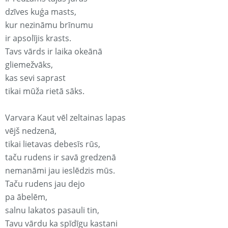
dzīves kuģa masts,
kur nezināmu brīnumu
ir apsolījis krasts.
Tavs vārds ir laika okeānā
gliemežvāks,
kas sevi saprast
tikai mūža rietā sāks.
Varvara Kaut vēl zeltainas lapas
vējš nedzenā,
tikai lietavas debesīs rūs,
taču rudens ir savā gredzenā
nemanāmi jau ieslēdzis mūs.
Taču rudens jau dejo
pa ābelēm,
salnu lakatos pasauli tin,
Tavu vārdu ka spīdīgu kastani