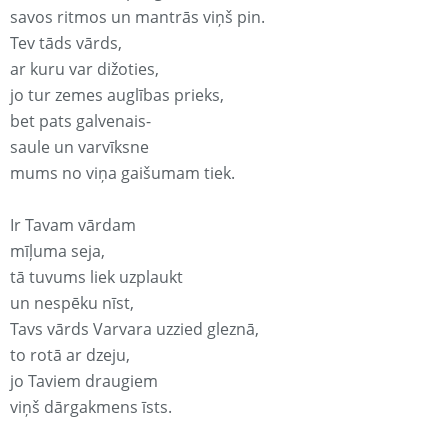
savos ritmos un mantrās viņš pin.
Tev tāds vārds,
ar kuru var dižoties,
jo tur zemes auglības prieks,
bet pats galvenais-
saule un varvīksne
mums no viņa gaišumam tiek.
Ir Tavam vārdam
mīļuma seja,
tā tuvums liek uzplaukt
un nespēku nīst,
Tavs vārds Varvara uzzied gleznā,
to rotā ar dzeju,
jo Taviem draugiem
viņš dārgakmens īsts.