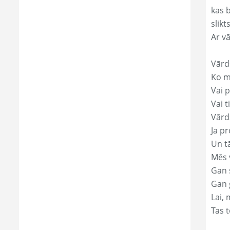
kas 
slikts
Ar v
Vārd
Ko mā
Vai p
Vai t
Vārd
Ja pr
Un t
Mēs 
Gan s
Gan 
Lai, 
Tas t