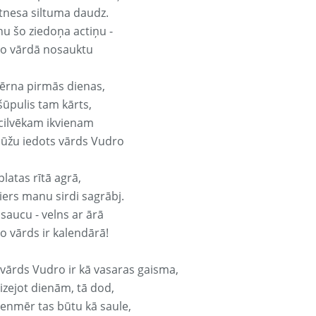
tnesa siltuma daudz.
nu šo ziedoņa actiņu -
o vārdā nosauktu
ērna pirmās dienas,
šūpulis tam kārts,
 cilvēkam ikvienam
ūžu iedots vārds Vudro
platas rītā agrā,
ers manu sirdi sagrābj.
 saucu - velns ar ārā
o vārds ir kalendārā!
 vārds Vudro ir kā vasaras gaisma,
izejot dienām, tā dod,
vienmēr tas būtu kā saule,