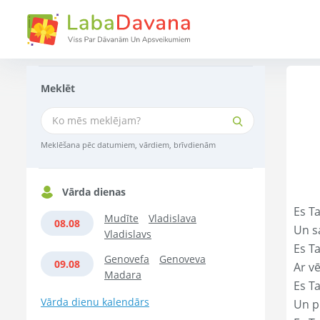
Meklēt
Meklēšana pēc datumiem, vārdiem, brīvdienām
Vārda dienas
Es T
Mudīte
Vladislava
08.08
Un s
Vladislavs
Es T
Genovefa
Genoveva
09.08
Ar vē
Madara
Es T
Vārda dienu kalendārs
Un p