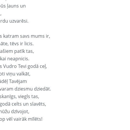
būs ļauns un
,
ārdu uzvarēsi.
s katram savs mums ir,
te, tēvs ir licis.
ašiem patīk tas,
ikai neapnicis.
s Vudro Tevi godā ceļ,
oti viņu valkāt,
ādēļ Tavējam
varam dziesmu dziedāt.
kanīgs, viegls tas,
godā celts un slavēts,
mūžu dzīvojot,
op vēl vairāk mīlēts!