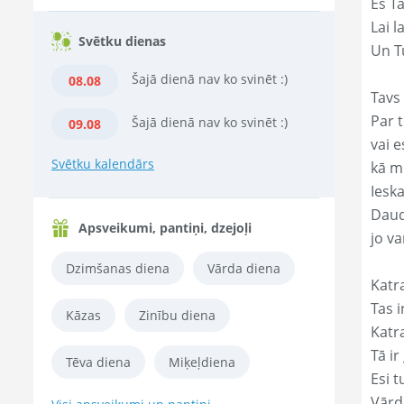
Es T
Lai l
Svētku dienas
Un Tu
Šajā dienā nav ko svinēt :)
08.08
Tavs 
Par t
Šajā dienā nav ko svinēt :)
09.08
vai e
Svētku kalendārs
kā m
Ieska
Daud
Apsveikumi, pantiņi, dzejoļi
jo va
Dzimšanas diena
Vārda diena
Katr
Tas ir
Kāzas
Zinību diena
Katr
Tā ir
Tēva diena
Miķeļdiena
Esi t
Vārd