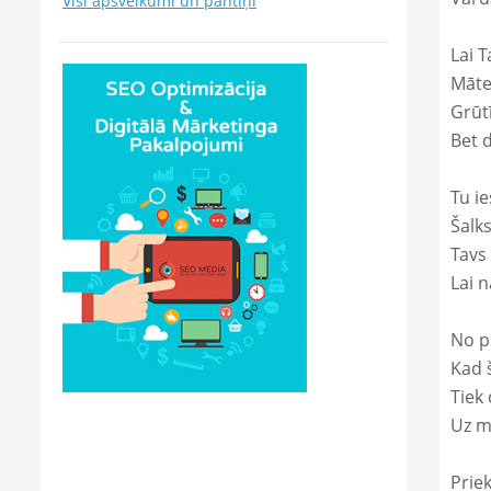
Visi apsveikumi un pantiņi
Lai T
Māte
Grūtī
Bet 
Tu ie
Šalk
Tavs
Lai 
No p
Kad š
Tiek
Uz m
Prie