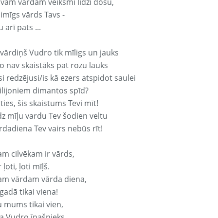
avam vārdam veiksmi līdzi došu,
aimīgs vārds Tavs -
 arī pats ...
vārdiņš Vudro tik mīligs un jauks
o nav skaistāks pat rozu lauks
si redzējusi/is kā ezers atspidot saulei
ilijoniem dimantos spīd?
ties, šis skaistums Tevi mīt!
z mīļu vardu Tev šodien veltu
rdadiena Tev vairs nebūs rīt!
am cilvēkam ir vārds,
 ļoti, ļoti mīļš.
am vārdam vārda diena,
 gadā tikai viena!
u mums tikai vien,
a Vudro īpašnieks