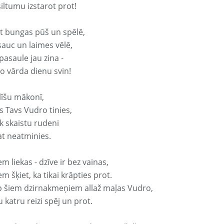
iltumu izstarot prot!
it bungas pūš un spēlē,
sauc un laimes vēlē,
pasaule jau zina -
o vārda dienu svin!
līšu mākonī,
s Tavs Vudro tinies,
k skaistu rudeni
at neatminies.
em liekas - dzīve ir bez vainas,
em šķiet, ka tikai krāpties prot.
p šiem dzirnakmeņiem allaž maļas Vudro,
 katru reizi spēj un prot.