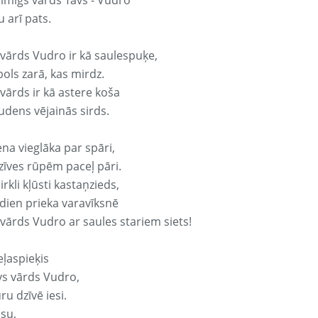
aimīgs vārds Tavs - Vudro
 arī pats.
 vārds Vudro ir kā saulespuķe,
ols zarā, kas mirdz.
vārds ir kā astere koša
udens vējainās sirds.
ena vieglāka par spāri,
dzīves rūpēm paceļ pāri.
rkli kļūsti kastaņzieds,
odien prieka varavīksnē
 vārds Vudro ar saules stariem siets!
eļaspieķis
avs vārds Vudro,
ru dzīvē iesi.
isu,