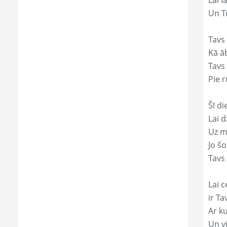
Lai l
Un Tu
Tavs
Kā āb
Tavs 
Pie r
Šī di
Lai 
Uz mi
Jo š
Tavs
Lai c
ir T
Ar ku
Un v