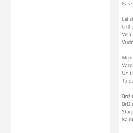
Kas s
Lai s
Urā 
Visa 
Vudr
Miķe
Vārd
Un ti
Tu p
Brīži
Brīži
Star
Kā nu