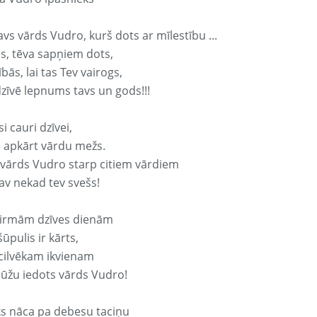
avs vārds Vudro, kurš dots ar mīlestību ...
s, tēva sapņiem dots,
bās, lai tas Tev vairogs,
dzīvē lepnums tavs un gods!!!
si cauri dzīvei,
s apkārt vārdu mežs.
 vārds Vudro starp citiem vārdiem
nav nekad tev svešs!
irmām dzīves dienām
ūpulis ir kārts,
 cilvēkam ikvienam
ūžu iedots vārds Vudro!
ks nāca pa debesu taciņu