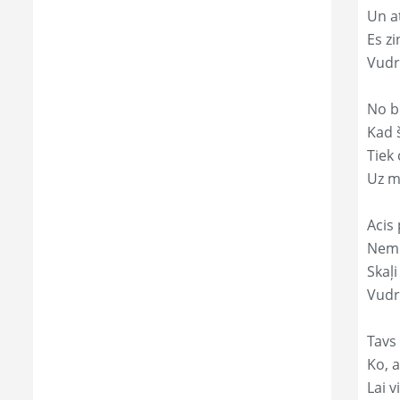
Un a
Es zi
Vudr
No b
Kad 
Tiek
Uz m
Acis 
Nemi
Skaļi
Vudr
Tavs
Ko, a
Lai 