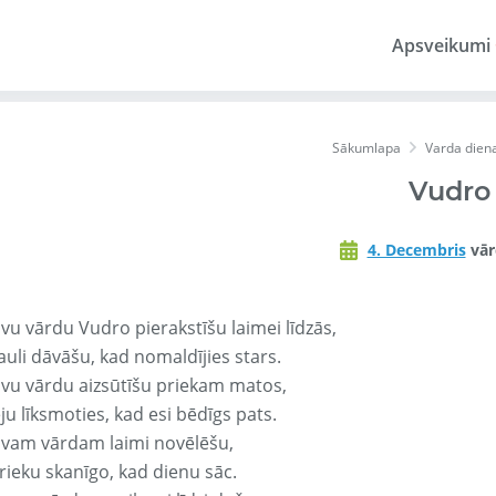
Apsveikumi
Sākumlapa
Varda dien
Vudro
4. Decembris
vār
avu vārdu Vudro pierakstīšu laimei līdzās,
auli dāvāšu, kad nomaldījies stars.
avu vārdu aizsūtīšu priekam matos,
ju līksmoties, kad esi bēdīgs pats.
avam vārdam laimi novēlēšu,
rieku skanīgo, kad dienu sāc.