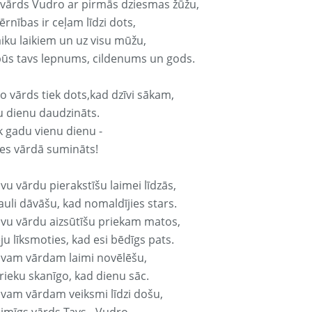
 vārds Vudro ar pirmās dziesmas žūžu,
rnības ir ceļam līdzi dots,
aiku laikiem un uz visu mūžu,
būs tavs lepnums, cildenums un gods.
o vārds tiek dots,kad dzīvi sākam,
u dienu daudzināts.
k gadu vienu dienu -
es vārdā sumināts!
vu vārdu pierakstīšu laimei līdzās,
auli dāvāšu, kad nomaldījies stars.
avu vārdu aizsūtīšu priekam matos,
ju līksmoties, kad esi bēdīgs pats.
avam vārdam laimi novēlēšu,
rieku skanīgo, kad dienu sāc.
avam vārdam veiksmi līdzi došu,