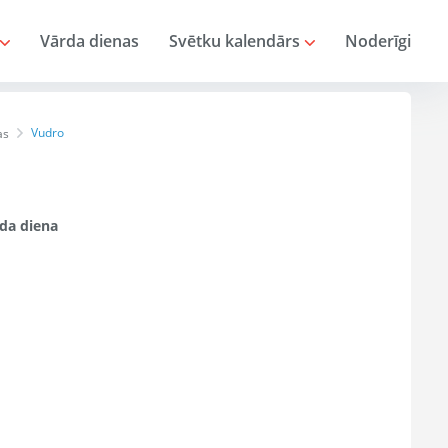
Vārda dienas
Svētku kalendārs
Noderīgi
Vudro
as
da diena