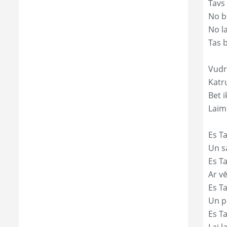
Tavs
No bē
No l
Tas 
Vudr
Katr
Bet i
Laim
Es Ta
Un s
Es T
Ar vē
Es T
Un p
Es T