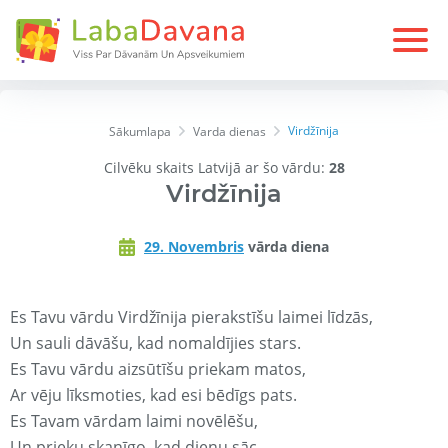
Virdžīnija
Sākumlapa
Varda dienas
Cilvēku skaits Latvijā ar šo vārdu:
28
Virdžīnija
29. Novembris
vārda diena
Es Tavu vārdu Virdžīnija pierakstīšu laimei līdzās,
Un sauli dāvāšu, kad nomaldījies stars.
Es Tavu vārdu aizsūtīšu priekam matos,
Ar vēju līksmoties, kad esi bēdīgs pats.
Es Tavam vārdam laimi novēlēšu,
Un prieku skanīgo, kad dienu sāc.