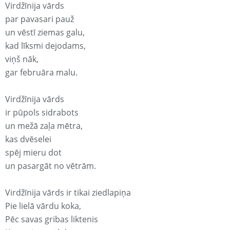
Virdžīnija vārds
par pavasari pauž
un vēstī ziemas galu,
kad līksmi dejodams,
viņš nāk,
gar februāra malu.
Virdžīnija vārds
ir pūpols sidrabots
un mežā zaļa mētra,
kas dvēselei
spēj mieru dot
un pasargāt no vētrām.
Virdžīnija vārds ir tikai ziedlapiņa
Pie lielā vārdu koka,
Pēc savas gribas liktenis