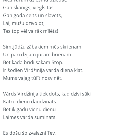
Gan skanīgs, viegls tas,
Gan godā celts un slavēts,
Lai, mūžu dzīvojot,
Tas top vēl vairāk mīlēts!
Simtjūdžu zābakiem mēs skrienam
Un pāri dziļām jūrām brienam.
Bet kādā brīdi sakam Stop.
Ir šodien Virdžīnija vārda diena klāt.
Mums vajag tūlīt nosvinēt.
Vārds Virdžīnija tiek dots, kad dzīvi sāki
Katru dienu daudzināts.
Bet ik gadu vienu dienu
Laimes vārdā sumināts!
Es došu šo zvaigzni Tev,