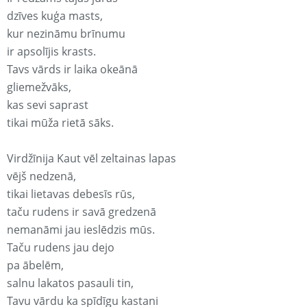
dzīves kuģa masts,
kur nezināmu brīnumu
ir apsolījis krasts.
Tavs vārds ir laika okeānā
gliemežvāks,
kas sevi saprast
tikai mūža rietā sāks.
Virdžīnija Kaut vēl zeltainas lapas
vējš nedzenā,
tikai lietavas debesīs rūs,
taču rudens ir savā gredzenā
nemanāmi jau ieslēdzis mūs.
Taču rudens jau dejo
pa ābelēm,
salnu lakatos pasauli tin,
Tavu vārdu ka spīdīgu kastani