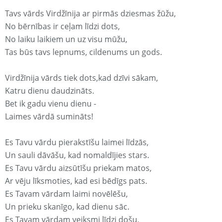
Tavs vārds Virdžīnija ar pirmās dziesmas žūžu,
No bērnības ir ceļam līdzi dots,
No laiku laikiem un uz visu mūžu,
Tas būs tavs lepnums, cildenums un gods.
Virdžīnija vārds tiek dots,kad dzīvi sākam,
Katru dienu daudzināts.
Bet ik gadu vienu dienu -
Laimes vārdā sumināts!
Es Tavu vārdu pierakstīšu laimei līdzās,
Un sauli dāvāšu, kad nomaldījies stars.
Es Tavu vārdu aizsūtīšu priekam matos,
Ar vēju līksmoties, kad esi bēdīgs pats.
Es Tavam vārdam laimi novēlēšu,
Un prieku skanīgo, kad dienu sāc.
Es Tavam vārdam veiksmi līdzi došu,