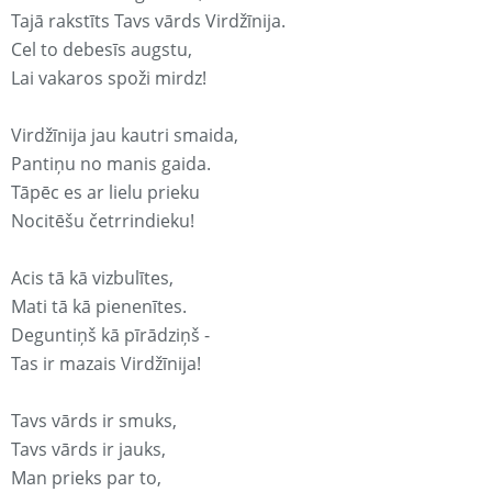
Tajā rakstīts Tavs vārds Virdžīnija.
Cel to debesīs augstu,
Lai vakaros spoži mirdz!
Virdžīnija jau kautri smaida,
Pantiņu no manis gaida.
Tāpēc es ar lielu prieku
Nocitēšu četrrindieku!
Acis tā kā vizbulītes,
Mati tā kā pienenītes.
Deguntiņš kā pīrādziņš -
Tas ir mazais Virdžīnija!
Tavs vārds ir smuks,
Tavs vārds ir jauks,
Man prieks par to,