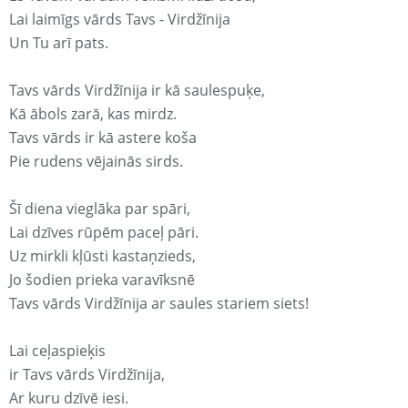
Lai laimīgs vārds Tavs - Virdžīnija
Un Tu arī pats.
Tavs vārds Virdžīnija ir kā saulespuķe,
Kā ābols zarā, kas mirdz.
Tavs vārds ir kā astere koša
Pie rudens vējainās sirds.
Šī diena vieglāka par spāri,
Lai dzīves rūpēm paceļ pāri.
Uz mirkli kļūsti kastaņzieds,
Jo šodien prieka varavīksnē
Tavs vārds Virdžīnija ar saules stariem siets!
Lai ceļaspieķis
ir Tavs vārds Virdžīnija,
Ar kuru dzīvē iesi.