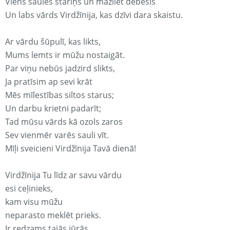
Viens saules stariņš un mazliet debesis
Un labs vārds Virdžīnija, kas dzīvi dara skaistu.
Ar vārdu šūpulī, kas likts,
Mums lemts ir mūžu nostaigāt.
Par viņu nebūs jadzird slikts,
Ja pratīsim ap sevi krāt
Mēs mīlestības siltos starus;
Un darbu krietni padarīt;
Tad mūsu vārds kā ozols zaros
Sev vienmēr varēs sauli vīt.
Mīļi sveicieni Virdžīnija Tavā dienā!
Virdžīnija Tu līdz ar savu vārdu
esi ceļinieks,
kam visu mūžu
neparasto meklēt prieks.
Ir redzams tajās jūrās