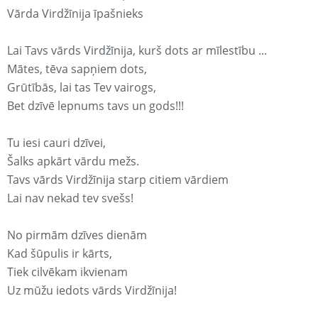
Vārda Virdžīnija īpašnieks
Lai Tavs vārds Virdžīnija, kurš dots ar mīlestību ...
Mātes, tēva sapņiem dots,
Grūtībās, lai tas Tev vairogs,
Bet dzīvē lepnums tavs un gods!!!
Tu iesi cauri dzīvei,
Šalks apkārt vārdu mežs.
Tavs vārds Virdžīnija starp citiem vārdiem
Lai nav nekad tev svešs!
No pirmām dzīves dienām
Kad šūpulis ir kārts,
Tiek cilvēkam ikvienam
Uz mūžu iedots vārds Virdžīnija!