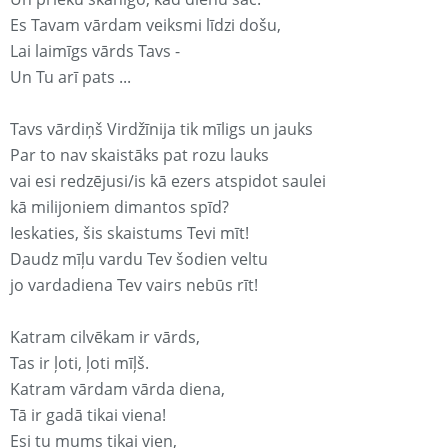
Es Tavam vārdam veiksmi līdzi došu,
Lai laimīgs vārds Tavs -
Un Tu arī pats ...
Tavs vārdiņš Virdžīnija tik mīligs un jauks
Par to nav skaistāks pat rozu lauks
vai esi redzējusi/is kā ezers atspidot saulei
kā milijoniem dimantos spīd?
Ieskaties, šis skaistums Tevi mīt!
Daudz mīļu vardu Tev šodien veltu
jo vardadiena Tev vairs nebūs rīt!
Katram cilvēkam ir vārds,
Tas ir ļoti, ļoti mīļš.
Katram vārdam vārda diena,
Tā ir gadā tikai viena!
Esi tu mums tikai vien,