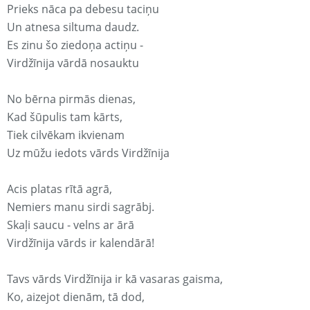
Prieks nāca pa debesu taciņu
Un atnesa siltuma daudz.
Es zinu šo ziedoņa actiņu -
Virdžīnija vārdā nosauktu
No bērna pirmās dienas,
Kad šūpulis tam kārts,
Tiek cilvēkam ikvienam
Uz mūžu iedots vārds Virdžīnija
Acis platas rītā agrā,
Nemiers manu sirdi sagrābj.
Skaļi saucu - velns ar ārā
Virdžīnija vārds ir kalendārā!
Tavs vārds Virdžīnija ir kā vasaras gaisma,
Ko, aizejot dienām, tā dod,