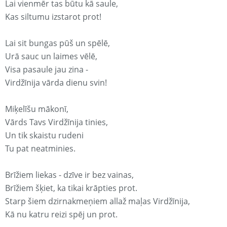
Lai vienmēr tas būtu kā saule,
Kas siltumu izstarot prot!
Lai sit bungas pūš un spēlē,
Urā sauc un laimes vēlē,
Visa pasaule jau zina -
Virdžīnija vārda dienu svin!
Miķelīšu mākonī,
Vārds Tavs Virdžīnija tinies,
Un tik skaistu rudeni
Tu pat neatminies.
Brīžiem liekas - dzīve ir bez vainas,
Brīžiem šķiet, ka tikai krāpties prot.
Starp šiem dzirnakmeņiem allaž maļas Virdžīnija,
Kā nu katru reizi spēj un prot.