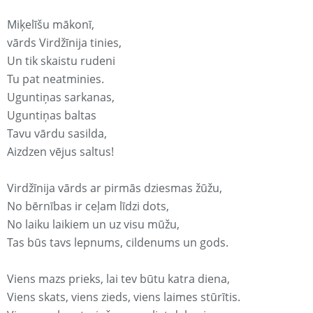
Miķelīšu mākonī,
vārds Virdžīnija tinies,
Un tik skaistu rudeni
Tu pat neatminies.
Uguntiņas sarkanas,
Uguntiņas baltas
Tavu vārdu sasilda,
Aizdzen vējus saltus!
Virdžīnija vārds ar pirmās dziesmas žūžu,
No bērnības ir ceļam līdzi dots,
No laiku laikiem un uz visu mūžu,
Tas būs tavs lepnums, cildenums un gods.
Viens mazs prieks, lai tev būtu katra diena,
Viens skats, viens zieds, viens laimes stūrītis.