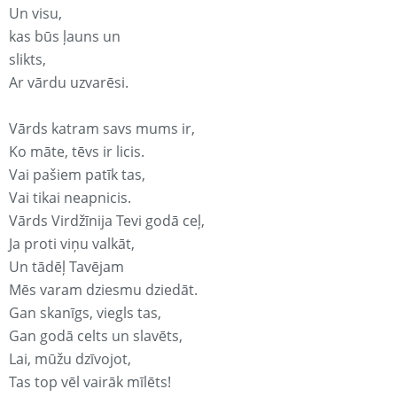
Un visu,
kas būs ļauns un
slikts,
Ar vārdu uzvarēsi.
Vārds katram savs mums ir,
Ko māte, tēvs ir licis.
Vai pašiem patīk tas,
Vai tikai neapnicis.
Vārds Virdžīnija Tevi godā ceļ,
Ja proti viņu valkāt,
Un tādēļ Tavējam
Mēs varam dziesmu dziedāt.
Gan skanīgs, viegls tas,
Gan godā celts un slavēts,
Lai, mūžu dzīvojot,
Tas top vēl vairāk mīlēts!