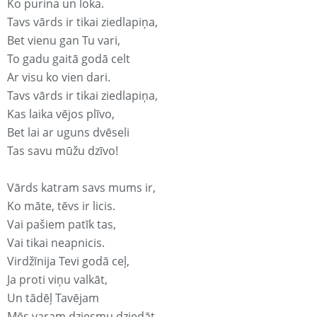
Ko purina un loka.
Tavs vārds ir tikai ziedlapiņa,
Bet vienu gan Tu vari,
To gadu gaitā godā celt
Ar visu ko vien dari.
Tavs vārds ir tikai ziedlapiņa,
Kas laika vējos plīvo,
Bet lai ar uguns dvēseli
Tas savu mūžu dzīvo!
Vārds katram savs mums ir,
Ko māte, tēvs ir licis.
Vai pašiem patīk tas,
Vai tikai neapnicis.
Virdžīnija Tevi godā ceļ,
Ja proti viņu valkāt,
Un tādēļ Tavējam
Mēs varam dziesmu dziedāt.