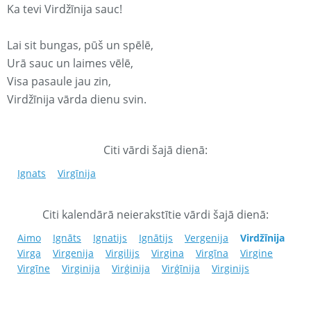
Ka tevi Virdžīnija sauc!
Lai sit bungas, pūš un spēlē,
Urā sauc un laimes vēlē,
Visa pasaule jau zin,
Virdžīnija vārda dienu svin.
Citi vārdi šajā dienā:
Ignats
Virgīnija
Citi kalendārā neierakstītie vārdi šajā dienā:
Aimo
Ignāts
Ignatijs
Ignātijs
Vergenija
Virdžīnija
Virga
Virgenija
Virgilijs
Virgina
Virgīna
Virgine
Virgīne
Virginija
Virģinija
Virģīnija
Virginijs