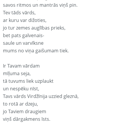
savos ritmos un mantrās viņš pin.
Tev tāds vārds,
ar kuru var dižoties,
jo tur zemes auglības prieks,
bet pats galvenais-
saule un varvīksne
mums no viņa gaišumam tiek.
Ir Tavam vārdam
mīļuma seja,
tā tuvums liek uzplaukt
un nespēku nīst,
Tavs vārds Virdžīnija uzzied gleznā,
to rotā ar dzeju,
jo Taviem draugiem
viņš dārgakmens īsts.