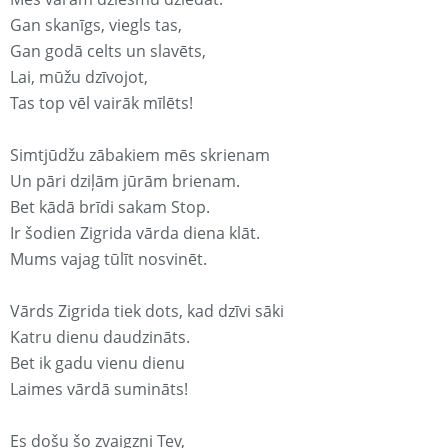
Gan skanīgs, viegls tas,
Gan godā celts un slavēts,
Lai, mūžu dzīvojot,
Tas top vēl vairāk mīlēts!
Simtjūdžu zābakiem mēs skrienam
Un pāri dziļām jūrām brienam.
Bet kādā brīdi sakam Stop.
Ir šodien Zigrida vārda diena klāt.
Mums vajag tūlīt nosvinēt.
Vārds Zigrida tiek dots, kad dzīvi sāki
Katru dienu daudzināts.
Bet ik gadu vienu dienu
Laimes vārdā sumināts!
Es došu šo zvaigzni Tev,