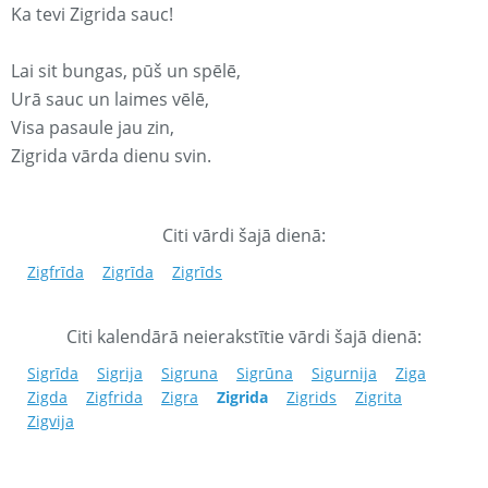
Ka tevi Zigrida sauc!
Lai sit bungas, pūš un spēlē,
Urā sauc un laimes vēlē,
Visa pasaule jau zin,
Zigrida vārda dienu svin.
Citi vārdi šajā dienā:
Zigfrīda
Zigrīda
Zigrīds
Citi kalendārā neierakstītie vārdi šajā dienā:
Sigrīda
Sigrija
Sigruna
Sigrūna
Sigurnija
Ziga
Zigda
Zigfrida
Zigra
Zigrida
Zigrids
Zigrita
Zigvija