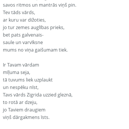
savos ritmos un mantrās viņš pin.
Tev tāds vārds,
ar kuru var dižoties,
jo tur zemes auglības prieks,
bet pats galvenais-
saule un varvīksne
mums no viņa gaišumam tiek.
Ir Tavam vārdam
mīļuma seja,
tā tuvums liek uzplaukt
un nespēku nīst,
Tavs vārds Zigrida uzzied gleznā,
to rotā ar dzeju,
jo Taviem draugiem
viņš dārgakmens īsts.