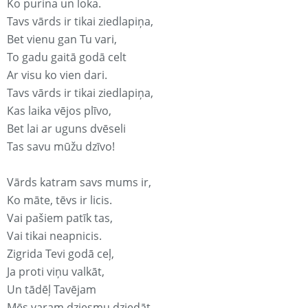
Ko purina un loka.
Tavs vārds ir tikai ziedlapiņa,
Bet vienu gan Tu vari,
To gadu gaitā godā celt
Ar visu ko vien dari.
Tavs vārds ir tikai ziedlapiņa,
Kas laika vējos plīvo,
Bet lai ar uguns dvēseli
Tas savu mūžu dzīvo!
Vārds katram savs mums ir,
Ko māte, tēvs ir licis.
Vai pašiem patīk tas,
Vai tikai neapnicis.
Zigrida Tevi godā ceļ,
Ja proti viņu valkāt,
Un tādēļ Tavējam
Mēs varam dziesmu dziedāt.