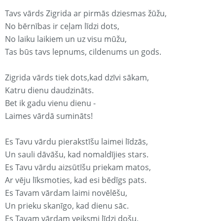
Tavs vārds Zigrida ar pirmās dziesmas žūžu,
No bērnības ir ceļam līdzi dots,
No laiku laikiem un uz visu mūžu,
Tas būs tavs lepnums, cildenums un gods.
Zigrida vārds tiek dots,kad dzīvi sākam,
Katru dienu daudzināts.
Bet ik gadu vienu dienu -
Laimes vārdā sumināts!
Es Tavu vārdu pierakstīšu laimei līdzās,
Un sauli dāvāšu, kad nomaldījies stars.
Es Tavu vārdu aizsūtīšu priekam matos,
Ar vēju līksmoties, kad esi bēdīgs pats.
Es Tavam vārdam laimi novēlēšu,
Un prieku skanīgo, kad dienu sāc.
Es Tavam vārdam veiksmi līdzi došu,