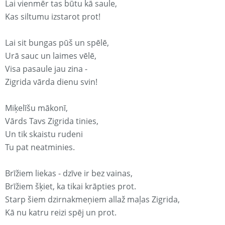
Lai vienmēr tas būtu kā saule,
Kas siltumu izstarot prot!
Lai sit bungas pūš un spēlē,
Urā sauc un laimes vēlē,
Visa pasaule jau zina -
Zigrida vārda dienu svin!
Miķelīšu mākonī,
Vārds Tavs Zigrida tinies,
Un tik skaistu rudeni
Tu pat neatminies.
Brīžiem liekas - dzīve ir bez vainas,
Brīžiem šķiet, ka tikai krāpties prot.
Starp šiem dzirnakmeņiem allaž maļas Zigrida,
Kā nu katru reizi spēj un prot.