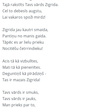
Tajā rakstīts Tavs vārds Zigrida.
Cel to debesīs augstu,
Lai vakaros spoži mirdz!
Zigrida jau kautri smaida,
Pantiņu no manis gaida.
Tāpēc es ar lielu prieku
Nocitēšu četrrindieku!
Acis tā kā vizbulītes,
Mati tā kā pienenītes.
Deguntiņš kā pīrādziņš -
Tas ir mazais Zigrida!
Tavs vārds ir smuks,
Tavs vārds ir jauks,
Man prieks par to,