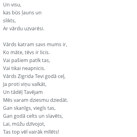
Un visu,
kas būs ļauns un
slikts,
Ar vārdu uzvarēsi.
Vārds katram savs mums ir,
Ko māte, tēvs ir licis.
Vai pašiem patīk tas,
Vai tikai neapnicis.
Vārds Zigrida Tevi godā ceļ,
Ja proti viņu valkāt,
Un tādēļ Tavējam
Mēs varam dziesmu dziedāt.
Gan skanīgs, viegls tas,
Gan godā celts un slavēts,
Lai, mūžu dzīvojot,
Tas top vēl vairāk mīlēts!