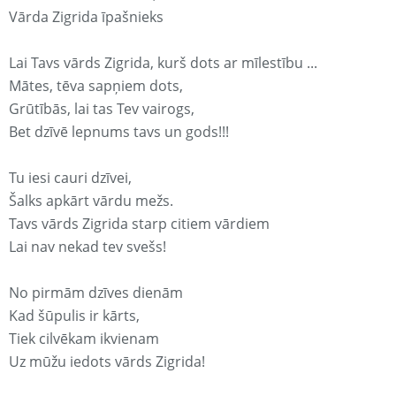
Vārda Zigrida īpašnieks
Lai Tavs vārds Zigrida, kurš dots ar mīlestību ...
Mātes, tēva sapņiem dots,
Grūtībās, lai tas Tev vairogs,
Bet dzīvē lepnums tavs un gods!!!
Tu iesi cauri dzīvei,
Šalks apkārt vārdu mežs.
Tavs vārds Zigrida starp citiem vārdiem
Lai nav nekad tev svešs!
No pirmām dzīves dienām
Kad šūpulis ir kārts,
Tiek cilvēkam ikvienam
Uz mūžu iedots vārds Zigrida!