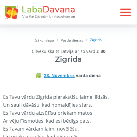
Zigrida
Sākumlapa
Varda dienas
Cilvēku skaits Latvijā ar šo vārdu:
30
Zigrida
23. Novembris
vārda diena
Es Tavu vārdu Zigrida pierakstīšu laimei līdzās,
Un sauli dāvāšu, kad nomaldījies stars.
Es Tavu vārdu aizsūtīšu priekam matos,
Ar vēju līksmoties, kad esi bēdīgs pats.
Es Tavam vārdam laimi novēlēšu,
Un prieku skanīgo, kad dienu sāc.