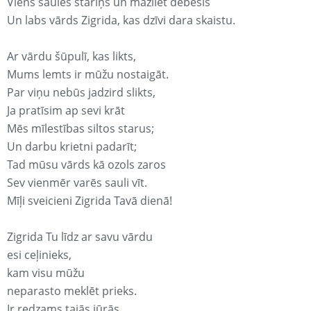
Viens saules stariņš un mazliet debesis
Un labs vārds Zigrida, kas dzīvi dara skaistu.
Ar vārdu šūpulī, kas likts,
Mums lemts ir mūžu nostaigāt.
Par viņu nebūs jadzird slikts,
Ja pratīsim ap sevi krāt
Mēs mīlestības siltos starus;
Un darbu krietni padarīt;
Tad mūsu vārds kā ozols zaros
Sev vienmēr varēs sauli vīt.
Mīļi sveicieni Zigrida Tavā dienā!
Zigrida Tu līdz ar savu vārdu
esi ceļinieks,
kam visu mūžu
neparasto meklēt prieks.
Ir redzams tajās jūrās