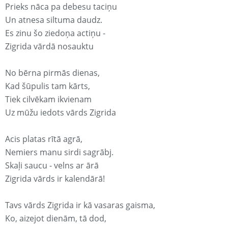
Prieks nāca pa debesu taciņu
Un atnesa siltuma daudz.
Es zinu šo ziedoņa actiņu -
Zigrida vārdā nosauktu
No bērna pirmās dienas,
Kad šūpulis tam kārts,
Tiek cilvēkam ikvienam
Uz mūžu iedots vārds Zigrida
Acis platas rītā agrā,
Nemiers manu sirdi sagrābj.
Skaļi saucu - velns ar ārā
Zigrida vārds ir kalendārā!
Tavs vārds Zigrida ir kā vasaras gaisma,
Ko, aizejot dienām, tā dod,