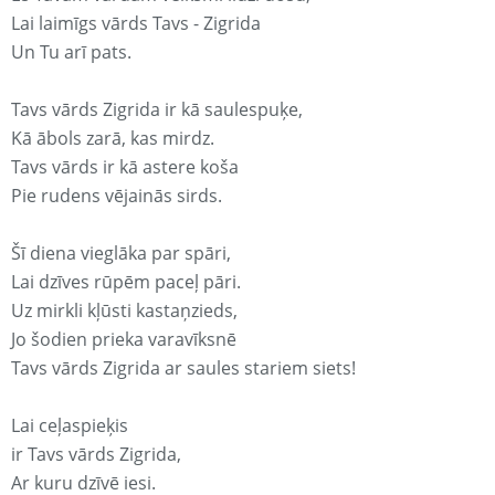
Lai laimīgs vārds Tavs - Zigrida
Un Tu arī pats.
Tavs vārds Zigrida ir kā saulespuķe,
Kā ābols zarā, kas mirdz.
Tavs vārds ir kā astere koša
Pie rudens vējainās sirds.
Šī diena vieglāka par spāri,
Lai dzīves rūpēm paceļ pāri.
Uz mirkli kļūsti kastaņzieds,
Jo šodien prieka varavīksnē
Tavs vārds Zigrida ar saules stariem siets!
Lai ceļaspieķis
ir Tavs vārds Zigrida,
Ar kuru dzīvē iesi.