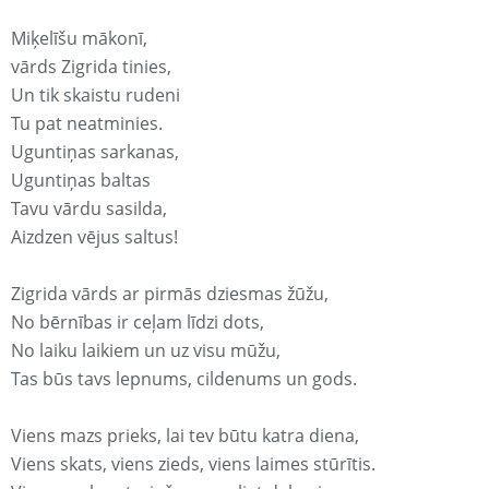
Miķelīšu mākonī,
vārds Zigrida tinies,
Un tik skaistu rudeni
Tu pat neatminies.
Uguntiņas sarkanas,
Uguntiņas baltas
Tavu vārdu sasilda,
Aizdzen vējus saltus!
Zigrida vārds ar pirmās dziesmas žūžu,
No bērnības ir ceļam līdzi dots,
No laiku laikiem un uz visu mūžu,
Tas būs tavs lepnums, cildenums un gods.
Viens mazs prieks, lai tev būtu katra diena,
Viens skats, viens zieds, viens laimes stūrītis.