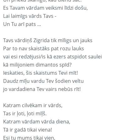
Es Tavam vārdam veiksmi līdzi došu,
Lai laimīgs vārds Tavs -
Un Tu arī pats ...
Tavs vārdiņš Zigrida tik mīligs un jauks
Par to nav skaistāks pat rozu lauks
vai esi redzējusi/is kā ezers atspidot saulei
kā milijoniem dimantos spīd?
Ieskaties, šis skaistums Tevi mīt!
Daudz mīļu vardu Tev šodien veltu
jo vardadiena Tev vairs nebūs rīt!
Katram cilvēkam ir vārds,
Tas ir ļoti, ļoti mīļš.
Katram vārdam vārda diena,
Tā ir gadā tikai viena!
Esi tu mums tikai vien,