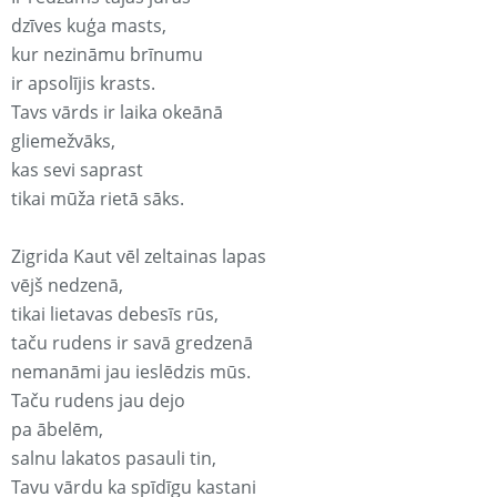
dzīves kuģa masts,
kur nezināmu brīnumu
ir apsolījis krasts.
Tavs vārds ir laika okeānā
gliemežvāks,
kas sevi saprast
tikai mūža rietā sāks.
Zigrida Kaut vēl zeltainas lapas
vējš nedzenā,
tikai lietavas debesīs rūs,
taču rudens ir savā gredzenā
nemanāmi jau ieslēdzis mūs.
Taču rudens jau dejo
pa ābelēm,
salnu lakatos pasauli tin,
Tavu vārdu ka spīdīgu kastani