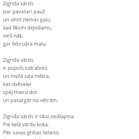
Zigrida vārds
par pavasari pauž
un vēstī ziemas galu,
kad līksmi dejodams,
viņš nāk,
gar februāra malu.
Zigrida vārds
ir pūpols sidrabots
un mežā zaļa mētra,
kas dvēselei
spēj mieru dot
un pasargāt no vētrām.
Zigrida vārds ir tikai ziedlapiņa
Pie lielā vārdu koka,
Pēc savas gribas liktenis