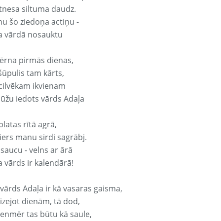
tnesa siltuma daudz.
nu šo ziedoņa actiņu -
a vārdā nosauktu
ērna pirmās dienas,
šūpulis tam kārts,
 cilvēkam ikvienam
ūžu iedots vārds Adaļa
platas rītā agrā,
ers manu sirdi sagrābj.
 saucu - velns ar ārā
a vārds ir kalendārā!
 vārds Adaļa ir kā vasaras gaisma,
izejot dienām, tā dod,
vienmēr tas būtu kā saule,