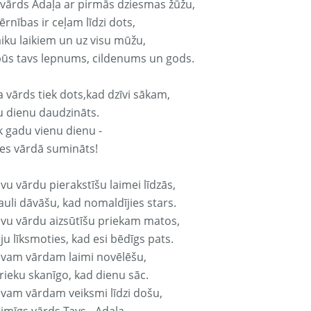
 vārds Adaļa ar pirmās dziesmas žūžu,
rnības ir ceļam līdzi dots,
aiku laikiem un uz visu mūžu,
būs tavs lepnums, cildenums un gods.
a vārds tiek dots,kad dzīvi sākam,
u dienu daudzināts.
k gadu vienu dienu -
es vārdā sumināts!
vu vārdu pierakstīšu laimei līdzās,
auli dāvāšu, kad nomaldījies stars.
avu vārdu aizsūtīšu priekam matos,
ju līksmoties, kad esi bēdīgs pats.
avam vārdam laimi novēlēšu,
rieku skanīgo, kad dienu sāc.
avam vārdam veiksmi līdzi došu,