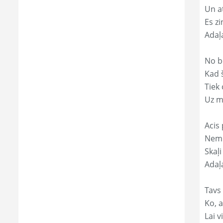
Un a
Es zi
Adaļ
No b
Kad 
Tiek
Uz m
Acis 
Nemi
Skaļi
Adaļ
Tavs
Ko, a
Lai 