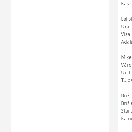
Kas s
Lai s
Urā 
Visa 
Adaļ
Miķe
Vārds
Un ti
Tu p
Brīži
Brīži
Star
Kā nu