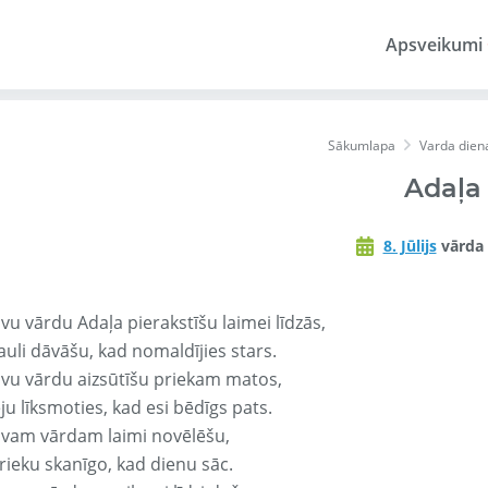
Apsveikumi
Sākumlapa
Varda dien
Adaļa
8. Jūlijs
vārda 
vu vārdu Adaļa pierakstīšu laimei līdzās,
auli dāvāšu, kad nomaldījies stars.
avu vārdu aizsūtīšu priekam matos,
ju līksmoties, kad esi bēdīgs pats.
avam vārdam laimi novēlēšu,
rieku skanīgo, kad dienu sāc.