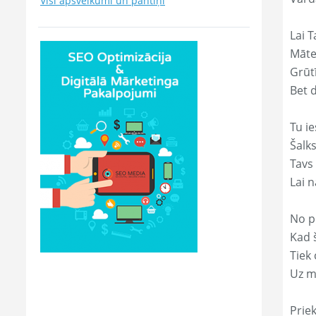
Visi apsveikumi un pantiņi
Lai T
Māte
Grūtī
Bet 
Tu ie
Šalk
Tavs
Lai 
No p
Kad š
Tiek
Uz m
Prie