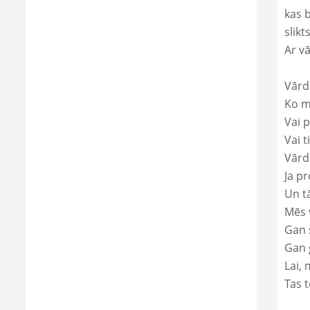
kas 
slikts
Ar v
Vārd
Ko mā
Vai p
Vai t
Vārd
Ja pr
Un t
Mēs 
Gan s
Gan 
Lai, 
Tas t