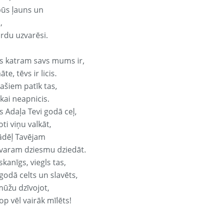
būs ļauns un
,
ārdu uzvarēsi.
s katram savs mums ir,
te, tēvs ir licis.
ašiem patīk tas,
ikai neapnicis.
s Adaļa Tevi godā ceļ,
oti viņu valkāt,
ādēļ Tavējam
varam dziesmu dziedāt.
kanīgs, viegls tas,
godā celts un slavēts,
mūžu dzīvojot,
op vēl vairāk mīlēts!