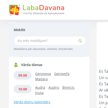
Meklēt
Meklēšana pēc datumiem, vārdiem, brīvdienām
Vārda dienas
Es Ta
Genoveva
Genovefa
09.08
Un s
Madara
Es T
Audra
Audris
Brencis
10.08
Ar vē
Inuta
Es T
Vārda dienu kalendārs
Un p