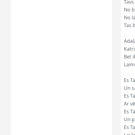
Tavs
No bē
No l
Tas 
Adaļ
Katr
Bet i
Laim
Es Ta
Un s
Es T
Ar vē
Es T
Un p
Es T