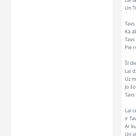
Lai l
Un Tu
Tavs
Kā āb
Tavs 
Pie r
Šī di
Lai 
Uz mi
Jo š
Tavs 
Lai c
ir Ta
Ar ku
Un v