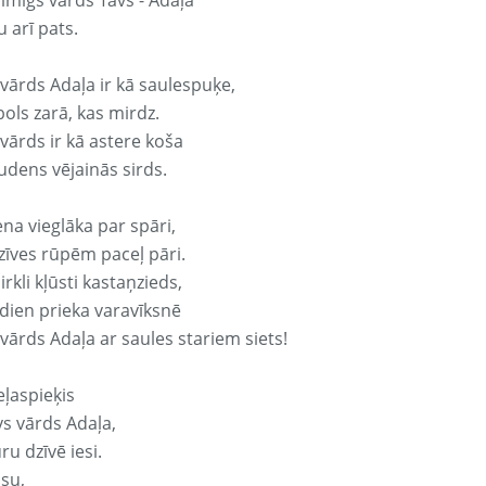
aimīgs vārds Tavs - Adaļa
 arī pats.
 vārds Adaļa ir kā saulespuķe,
ols zarā, kas mirdz.
vārds ir kā astere koša
udens vējainās sirds.
ena vieglāka par spāri,
dzīves rūpēm paceļ pāri.
rkli kļūsti kastaņzieds,
odien prieka varavīksnē
vārds Adaļa ar saules stariem siets!
eļaspieķis
vs vārds Adaļa,
ru dzīvē iesi.
isu,