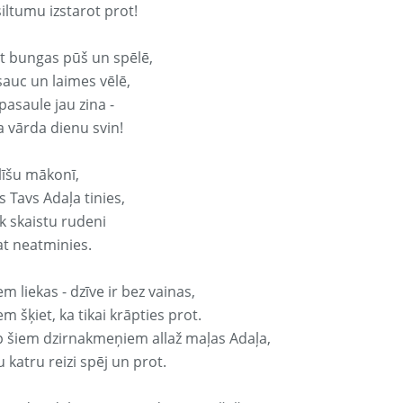
iltumu izstarot prot!
it bungas pūš un spēlē,
sauc un laimes vēlē,
pasaule jau zina -
a vārda dienu svin!
līšu mākonī,
 Tavs Adaļa tinies,
k skaistu rudeni
at neatminies.
em liekas - dzīve ir bez vainas,
em šķiet, ka tikai krāpties prot.
p šiem dzirnakmeņiem allaž maļas Adaļa,
 katru reizi spēj un prot.