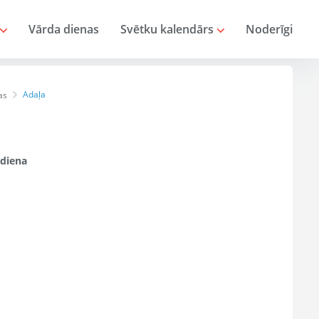
Vārda dienas
Svētku kalendārs
Noderīgi
Adaļa
as
diena