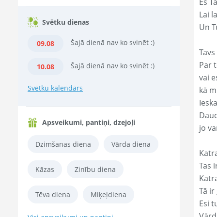
Es T
Lai l
Svētku dienas
Un Tu
Šajā dienā nav ko svinēt :)
09.08
Tavs 
Par t
Šajā dienā nav ko svinēt :)
10.08
vai e
Svētku kalendārs
kā m
Ieska
Daud
Apsveikumi, pantiņi, dzejoļi
jo va
Dzimšanas diena
Vārda diena
Katr
Tas ir
Kāzas
Zinību diena
Katr
Tā ir
Tēva diena
Miķeļdiena
Esi t
Vārd