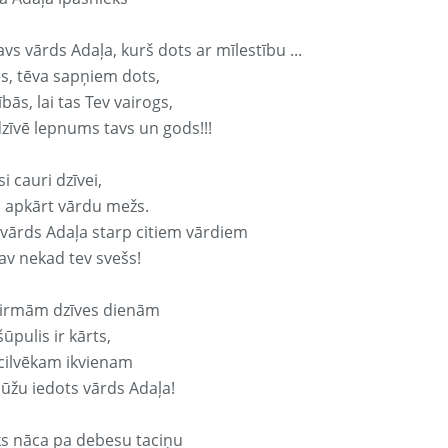
avs vārds Adaļa, kurš dots ar mīlestību ...
s, tēva sapņiem dots,
bās, lai tas Tev vairogs,
dzīvē lepnums tavs un gods!!!
si cauri dzīvei,
s apkārt vārdu mežs.
 vārds Adaļa starp citiem vārdiem
nav nekad tev svešs!
irmām dzīves dienām
ūpulis ir kārts,
 cilvēkam ikvienam
ūžu iedots vārds Adaļa!
ks nāca pa debesu taciņu