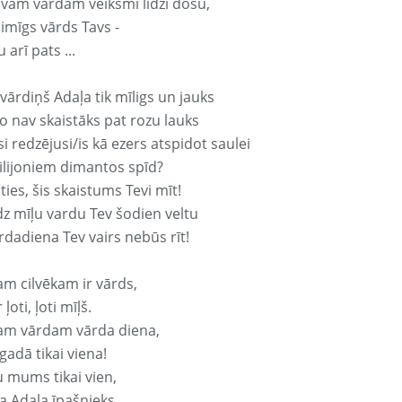
avam vārdam veiksmi līdzi došu,
aimīgs vārds Tavs -
 arī pats ...
vārdiņš Adaļa tik mīligs un jauks
o nav skaistāks pat rozu lauks
si redzējusi/is kā ezers atspidot saulei
ilijoniem dimantos spīd?
ties, šis skaistums Tevi mīt!
z mīļu vardu Tev šodien veltu
rdadiena Tev vairs nebūs rīt!
am cilvēkam ir vārds,
 ļoti, ļoti mīļš.
am vārdam vārda diena,
 gadā tikai viena!
u mums tikai vien,
a Adaļa īpašnieks