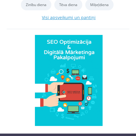
Zinību diena
Tēva diena
Miķeļdiena
Visi apsveikumi un pantiņi