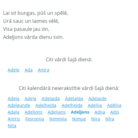
Lai sit bungas, pūš un spēlē,
Urā sauc un laimes vēlē,
Visa pasaule jau zin,
Adeļjons vārda dienu svin.
Citi vārdi šajā dienā:
Adele
Ada
Antra
Citi kalendārā neierakstītie vārdi šajā dienā:
Adela
Adeļa
Adelaida
Adelaīda
Adelaide
Adelgunde
Adelheida
Adelheide
Adelija
Adēlija
Adaļa
Adelions
Adeljans
Adeļjons
Adija
Adis
Antris
Fevronija
Nimmija
Nimue
Nira
Nīra
Nita