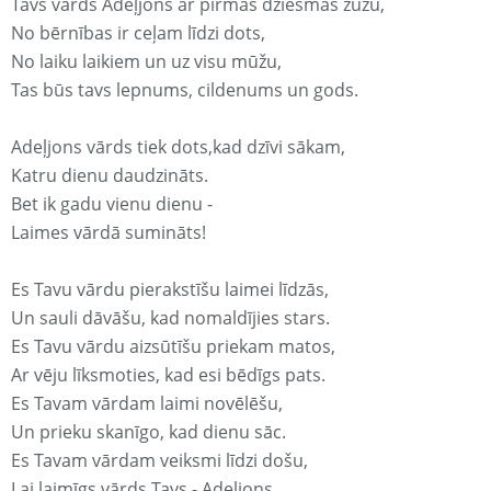
Tavs vārds Adeļjons ar pirmās dziesmas žūžu,
No bērnības ir ceļam līdzi dots,
No laiku laikiem un uz visu mūžu,
Tas būs tavs lepnums, cildenums un gods.
Adeļjons vārds tiek dots,kad dzīvi sākam,
Katru dienu daudzināts.
Bet ik gadu vienu dienu -
Laimes vārdā sumināts!
Es Tavu vārdu pierakstīšu laimei līdzās,
Un sauli dāvāšu, kad nomaldījies stars.
Es Tavu vārdu aizsūtīšu priekam matos,
Ar vēju līksmoties, kad esi bēdīgs pats.
Es Tavam vārdam laimi novēlēšu,
Un prieku skanīgo, kad dienu sāc.
Es Tavam vārdam veiksmi līdzi došu,
Lai laimīgs vārds Tavs - Adeļjons