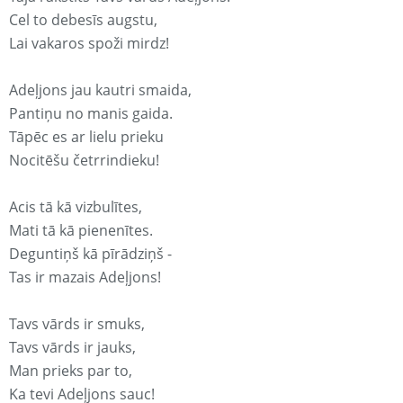
Cel to debesīs augstu,
Lai vakaros spoži mirdz!
Adeļjons jau kautri smaida,
Pantiņu no manis gaida.
Tāpēc es ar lielu prieku
Nocitēšu četrrindieku!
Acis tā kā vizbulītes,
Mati tā kā pienenītes.
Deguntiņš kā pīrādziņš -
Tas ir mazais Adeļjons!
Tavs vārds ir smuks,
Tavs vārds ir jauks,
Man prieks par to,
Ka tevi Adeļjons sauc!