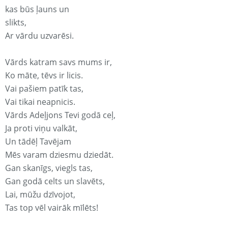
kas būs ļauns un
slikts,
Ar vārdu uzvarēsi.
Vārds katram savs mums ir,
Ko māte, tēvs ir licis.
Vai pašiem patīk tas,
Vai tikai neapnicis.
Vārds Adeļjons Tevi godā ceļ,
Ja proti viņu valkāt,
Un tādēļ Tavējam
Mēs varam dziesmu dziedāt.
Gan skanīgs, viegls tas,
Gan godā celts un slavēts,
Lai, mūžu dzīvojot,
Tas top vēl vairāk mīlēts!