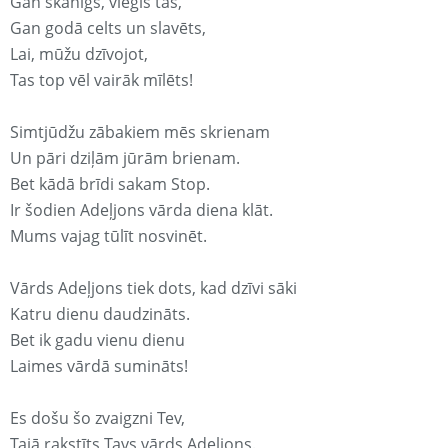
Gan skanīgs, viegls tas,
Gan godā celts un slavēts,
Lai, mūžu dzīvojot,
Tas top vēl vairāk mīlēts!
Simtjūdžu zābakiem mēs skrienam
Un pāri dziļām jūrām brienam.
Bet kādā brīdi sakam Stop.
Ir šodien Adeļjons vārda diena klāt.
Mums vajag tūlīt nosvinēt.
Vārds Adeļjons tiek dots, kad dzīvi sāki
Katru dienu daudzināts.
Bet ik gadu vienu dienu
Laimes vārdā sumināts!
Es došu šo zvaigzni Tev,
Tajā rakstīts Tavs vārds Adeļjons.