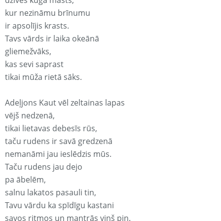
dzīves kuģa masts,
kur nezināmu brīnumu
ir apsolījis krasts.
Tavs vārds ir laika okeānā
gliemežvāks,
kas sevi saprast
tikai mūža rietā sāks.
Adeļjons Kaut vēl zeltainas lapas
vējš nedzenā,
tikai lietavas debesīs rūs,
taču rudens ir savā gredzenā
nemanāmi jau ieslēdzis mūs.
Taču rudens jau dejo
pa ābelēm,
salnu lakatos pasauli tin,
Tavu vārdu ka spīdīgu kastani
savos ritmos un mantrās viņš pin.