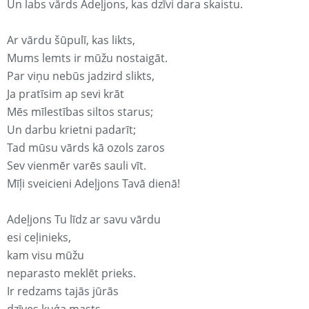
Un labs vārds Adeļjons, kas dzīvi dara skaistu.
Ar vārdu šūpulī, kas likts,
Mums lemts ir mūžu nostaigāt.
Par viņu nebūs jadzird slikts,
Ja pratīsim ap sevi krāt
Mēs mīlestības siltos starus;
Un darbu krietni padarīt;
Tad mūsu vārds kā ozols zaros
Sev vienmēr varēs sauli vīt.
Mīļi sveicieni Adeļjons Tavā dienā!
Adeļjons Tu līdz ar savu vārdu
esi ceļinieks,
kam visu mūžu
neparasto meklēt prieks.
Ir redzams tajās jūrās