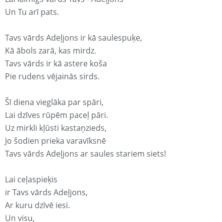
Un Tu arī pats.
Tavs vārds Adeļjons ir kā saulespuķe,
Kā ābols zarā, kas mirdz.
Tavs vārds ir kā astere koša
Pie rudens vējainās sirds.
Šī diena vieglāka par spāri,
Lai dzīves rūpēm paceļ pāri.
Uz mirkli kļūsti kastaņzieds,
Jo šodien prieka varavīksnē
Tavs vārds Adeļjons ar saules stariem siets!
Lai ceļaspieķis
ir Tavs vārds Adeļjons,
Ar kuru dzīvē iesi.
Un visu,