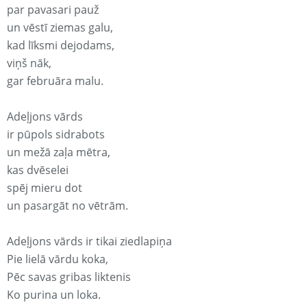
par pavasari pauž
un vēstī ziemas galu,
kad līksmi dejodams,
viņš nāk,
gar februāra malu.
Adeļjons vārds
ir pūpols sidrabots
un mežā zaļa mētra,
kas dvēselei
spēj mieru dot
un pasargāt no vētrām.
Adeļjons vārds ir tikai ziedlapiņa
Pie lielā vārdu koka,
Pēc savas gribas liktenis
Ko purina un loka.