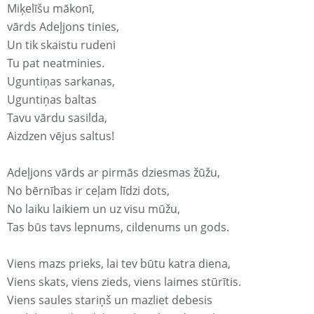
Miķelīšu mākonī,
vārds Adeļjons tinies,
Un tik skaistu rudeni
Tu pat neatminies.
Uguntiņas sarkanas,
Uguntiņas baltas
Tavu vārdu sasilda,
Aizdzen vējus saltus!
Adeļjons vārds ar pirmās dziesmas žūžu,
No bērnības ir ceļam līdzi dots,
No laiku laikiem un uz visu mūžu,
Tas būs tavs lepnums, cildenums un gods.
Viens mazs prieks, lai tev būtu katra diena,
Viens skats, viens zieds, viens laimes stūrītis.
Viens saules stariņš un mazliet debesis