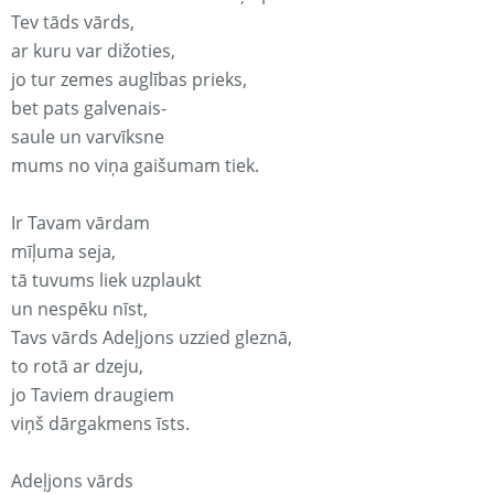
Tev tāds vārds,
ar kuru var dižoties,
jo tur zemes auglības prieks,
bet pats galvenais-
saule un varvīksne
mums no viņa gaišumam tiek.
Ir Tavam vārdam
mīļuma seja,
tā tuvums liek uzplaukt
un nespēku nīst,
Tavs vārds Adeļjons uzzied gleznā,
to rotā ar dzeju,
jo Taviem draugiem
viņš dārgakmens īsts.
Adeļjons vārds