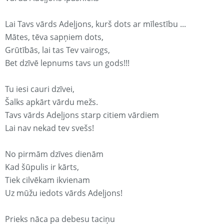
Lai Tavs vārds Adeļjons, kurš dots ar mīlestību ...
Mātes, tēva sapņiem dots,
Grūtībās, lai tas Tev vairogs,
Bet dzīvē lepnums tavs un gods!!!
Tu iesi cauri dzīvei,
Šalks apkārt vārdu mežs.
Tavs vārds Adeļjons starp citiem vārdiem
Lai nav nekad tev svešs!
No pirmām dzīves dienām
Kad šūpulis ir kārts,
Tiek cilvēkam ikvienam
Uz mūžu iedots vārds Adeļjons!
Prieks nāca pa debesu taciņu