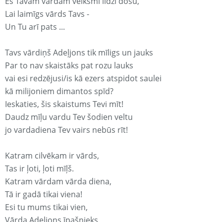
Es Tavam vārdam veiksmi līdzi došu,
Lai laimīgs vārds Tavs -
Un Tu arī pats ...
Tavs vārdiņš Adeļjons tik mīligs un jauks
Par to nav skaistāks pat rozu lauks
vai esi redzējusi/is kā ezers atspidot saulei
kā milijoniem dimantos spīd?
Ieskaties, šis skaistums Tevi mīt!
Daudz mīļu vardu Tev šodien veltu
jo vardadiena Tev vairs nebūs rīt!
Katram cilvēkam ir vārds,
Tas ir ļoti, ļoti mīļš.
Katram vārdam vārda diena,
Tā ir gadā tikai viena!
Esi tu mums tikai vien,
Vārda Adeļjons īpašnieks