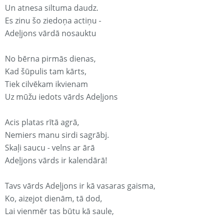
Un atnesa siltuma daudz.
Es zinu šo ziedoņa actiņu -
Adeļjons vārdā nosauktu
No bērna pirmās dienas,
Kad šūpulis tam kārts,
Tiek cilvēkam ikvienam
Uz mūžu iedots vārds Adeļjons
Acis platas rītā agrā,
Nemiers manu sirdi sagrābj.
Skaļi saucu - velns ar ārā
Adeļjons vārds ir kalendārā!
Tavs vārds Adeļjons ir kā vasaras gaisma,
Ko, aizejot dienām, tā dod,
Lai vienmēr tas būtu kā saule,