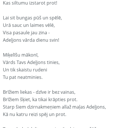
Kas siltumu izstarot prot!
Lai sit bungas pūš un spēlē,
Urā sauc un laimes vēlē,
Visa pasaule jau zina -
Adeļjons vārda dienu svin!
Miķelīšu mākonī,
Vārds Tavs Adeļjons tinies,
Un tik skaistu rudeni
Tu pat neatminies.
Brīžiem liekas - dzīve ir bez vainas,
Brīžiem šķiet, ka tikai krāpties prot.
Starp šiem dzirnakmeņiem allaž maļas Adeļjons,
Kā nu katru reizi spēj un prot.