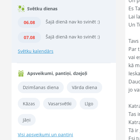
Un p
Es T
Svētku dienas
Lai l
Šajā dienā nav ko svinēt :)
06.08
Un Tu
Šajā dienā nav ko svinēt :)
07.08
Tavs 
Par t
Svētku kalendārs
vai e
kā m
Ieska
Apsveikumi, pantiņi, dzejoļi
Daud
Dzimšanas diena
Vārda diena
jo va
Kāzas
Vasarsvētki
Līgo
Katr
Tas ir
Jāņi
Katr
Tā ir
Visi apsveikumi un pantiņi
Esi t