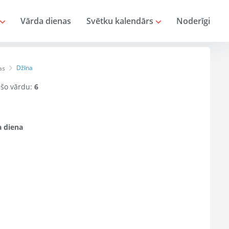
Vārda dienas
Svētku kalendārs
Noderīgi
Džīna
as
r šo vārdu:
6
 diena