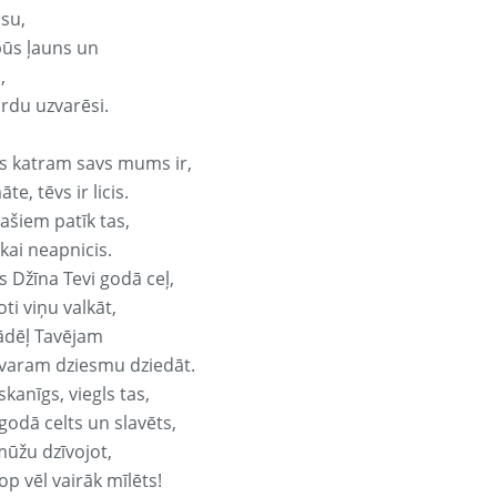
isu,
būs ļauns un
,
ārdu uzvarēsi.
s katram savs mums ir,
te, tēvs ir licis.
ašiem patīk tas,
ikai neapnicis.
s Džīna Tevi godā ceļ,
oti viņu valkāt,
ādēļ Tavējam
varam dziesmu dziedāt.
kanīgs, viegls tas,
godā celts un slavēts,
mūžu dzīvojot,
op vēl vairāk mīlēts!