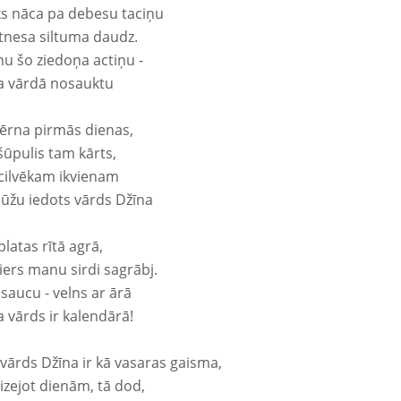
ks nāca pa debesu taciņu
tnesa siltuma daudz.
nu šo ziedoņa actiņu -
a vārdā nosauktu
ērna pirmās dienas,
šūpulis tam kārts,
 cilvēkam ikvienam
ūžu iedots vārds Džīna
platas rītā agrā,
ers manu sirdi sagrābj.
 saucu - velns ar ārā
a vārds ir kalendārā!
 vārds Džīna ir kā vasaras gaisma,
izejot dienām, tā dod,