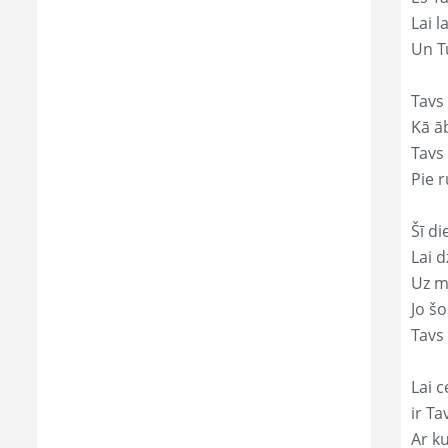
Lai l
Un Tu
Tavs
Kā āb
Tavs 
Pie r
Šī di
Lai 
Uz mi
Jo š
Tavs 
Lai c
ir Ta
Ar ku