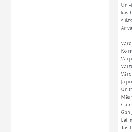
Un v
kas 
slikts
Ar v
Vārd
Ko mā
Vai p
Vai t
Vārd
Ja pr
Un t
Mēs 
Gan s
Gan 
Lai, 
Tas t