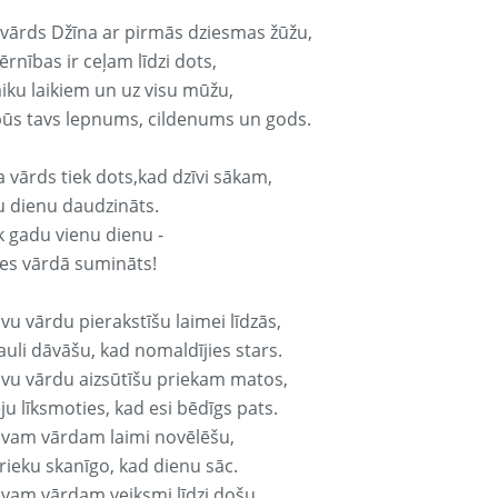
 vārds Džīna ar pirmās dziesmas žūžu,
rnības ir ceļam līdzi dots,
aiku laikiem un uz visu mūžu,
būs tavs lepnums, cildenums un gods.
a vārds tiek dots,kad dzīvi sākam,
u dienu daudzināts.
k gadu vienu dienu -
es vārdā sumināts!
vu vārdu pierakstīšu laimei līdzās,
auli dāvāšu, kad nomaldījies stars.
avu vārdu aizsūtīšu priekam matos,
ju līksmoties, kad esi bēdīgs pats.
avam vārdam laimi novēlēšu,
rieku skanīgo, kad dienu sāc.
avam vārdam veiksmi līdzi došu,