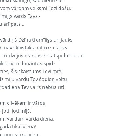
rieku skanīgo, kad dienu sāc.
avam vārdam veiksmi līdzi došu,
aimīgs vārds Tavs -
 arī pats ...
vārdiņš Džīna tik mīligs un jauks
o nav skaistāks pat rozu lauks
si redzējusi/is kā ezers atspidot saulei
ilijoniem dimantos spīd?
ties, šis skaistums Tevi mīt!
z mīļu vardu Tev šodien veltu
rdadiena Tev vairs nebūs rīt!
am cilvēkam ir vārds,
 ļoti, ļoti mīļš.
am vārdam vārda diena,
 gadā tikai viena!
u mums tikai vien,