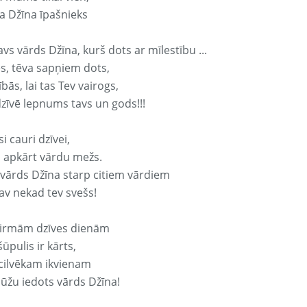
a Džīna īpašnieks
avs vārds Džīna, kurš dots ar mīlestību ...
s, tēva sapņiem dots,
bās, lai tas Tev vairogs,
dzīvē lepnums tavs un gods!!!
si cauri dzīvei,
s apkārt vārdu mežs.
 vārds Džīna starp citiem vārdiem
nav nekad tev svešs!
irmām dzīves dienām
ūpulis ir kārts,
 cilvēkam ikvienam
ūžu iedots vārds Džīna!