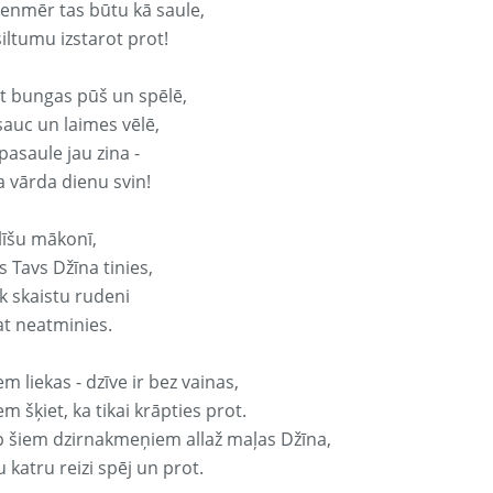
vienmēr tas būtu kā saule,
iltumu izstarot prot!
it bungas pūš un spēlē,
sauc un laimes vēlē,
pasaule jau zina -
a vārda dienu svin!
līšu mākonī,
 Tavs Džīna tinies,
k skaistu rudeni
at neatminies.
em liekas - dzīve ir bez vainas,
em šķiet, ka tikai krāpties prot.
p šiem dzirnakmeņiem allaž maļas Džīna,
 katru reizi spēj un prot.