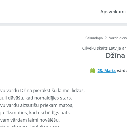
Apsveikumi
Sākumlapa
Varda dien
Cilvēku skaits Latvijā a
Džīna
23. Marts
vārda
vu vārdu Džīna pierakstīšu laimei līdzās,
auli dāvāšu, kad nomaldījies stars.
avu vārdu aizsūtīšu priekam matos,
ju līksmoties, kad esi bēdīgs pats.
avam vārdam laimi novēlēšu,