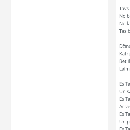
Tavs
No bē
No l
Tas 
Džīn
Katr
Bet i
Laim
Es Ta
Un s
Es T
Ar vē
Es T
Un p
Es T