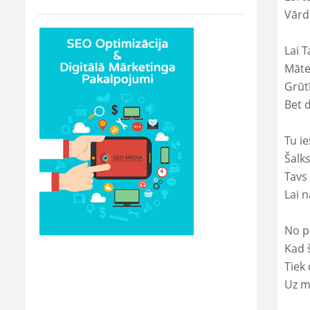
Vārd
Lai T
Māte
Grūtī
Bet 
Tu ie
Šalk
Tavs
Lai 
No p
Kad š
Tiek
Uz m