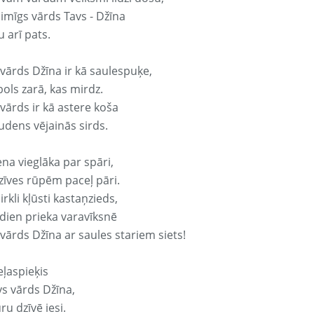
aimīgs vārds Tavs - Džīna
 arī pats.
 vārds Džīna ir kā saulespuķe,
ols zarā, kas mirdz.
vārds ir kā astere koša
udens vējainās sirds.
ena vieglāka par spāri,
dzīves rūpēm paceļ pāri.
rkli kļūsti kastaņzieds,
odien prieka varavīksnē
vārds Džīna ar saules stariem siets!
eļaspieķis
vs vārds Džīna,
ru dzīvē iesi.