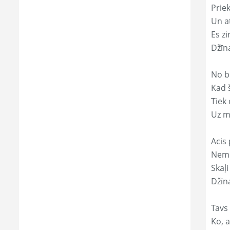
Prie
Un a
Es zi
Džīn
No b
Kad 
Tiek
Uz m
Acis 
Nemi
Skaļi
Džīn
Tavs
Ko, a