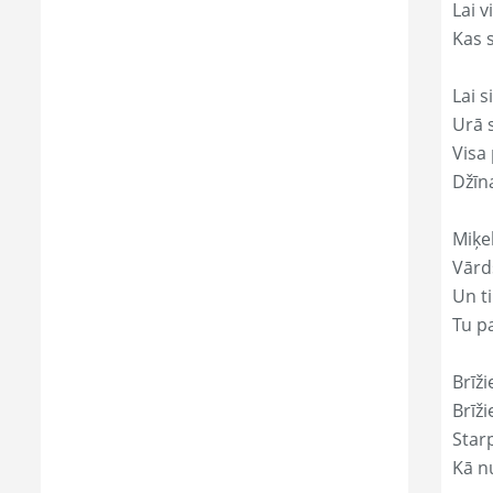
Lai 
Kas s
Lai s
Urā 
Visa 
Džīn
Miķe
Vārds
Un ti
Tu p
Brīži
Brīži
Star
Kā nu