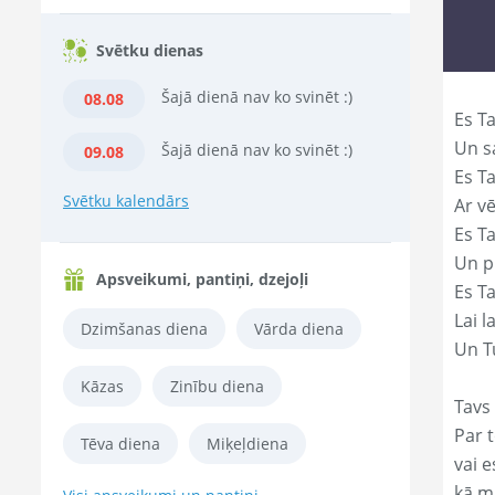
Svētku dienas
Šajā dienā nav ko svinēt :)
08.08
Es Ta
Un s
Šajā dienā nav ko svinēt :)
09.08
Es T
Svētku kalendārs
Ar vē
Es T
Un p
Apsveikumi, pantiņi, dzejoļi
Es T
Lai l
Dzimšanas diena
Vārda diena
Un Tu
Kāzas
Zinību diena
Tavs 
Par t
Tēva diena
Miķeļdiena
vai e
kā m