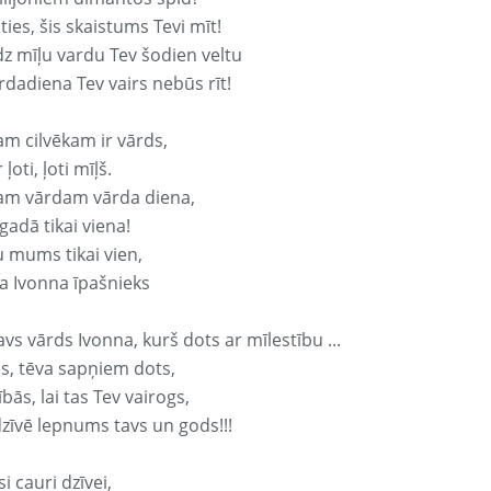
ties, šis skaistums Tevi mīt!
z mīļu vardu Tev šodien veltu
rdadiena Tev vairs nebūs rīt!
am cilvēkam ir vārds,
 ļoti, ļoti mīļš.
am vārdam vārda diena,
 gadā tikai viena!
u mums tikai vien,
a Ivonna īpašnieks
avs vārds Ivonna, kurš dots ar mīlestību ...
s, tēva sapņiem dots,
bās, lai tas Tev vairogs,
dzīvē lepnums tavs un gods!!!
si cauri dzīvei,