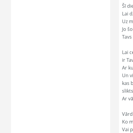
Šī di
Lai 
Uz mi
Jo š
Tavs
Lai c
ir Ta
Ar ku
Un v
kas 
slikts
Ar v
Vārd
Ko mā
Vai p