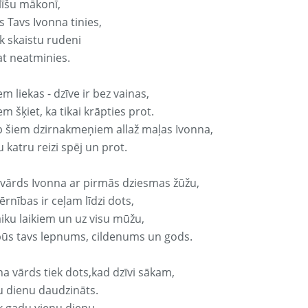
līšu mākonī,
 Tavs Ivonna tinies,
k skaistu rudeni
at neatminies.
em liekas - dzīve ir bez vainas,
em šķiet, ka tikai krāpties prot.
p šiem dzirnakmeņiem allaž maļas Ivonna,
 katru reizi spēj un prot.
 vārds Ivonna ar pirmās dziesmas žūžu,
rnības ir ceļam līdzi dots,
aiku laikiem un uz visu mūžu,
būs tavs lepnums, cildenums un gods.
na vārds tiek dots,kad dzīvi sākam,
u dienu daudzināts.