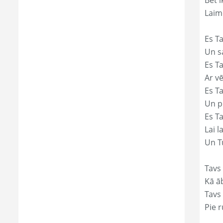
Bet i
Laim
Es Ta
Un s
Es T
Ar vē
Es T
Un p
Es T
Lai l
Un Tu
Tavs
Kā āb
Tavs 
Pie r