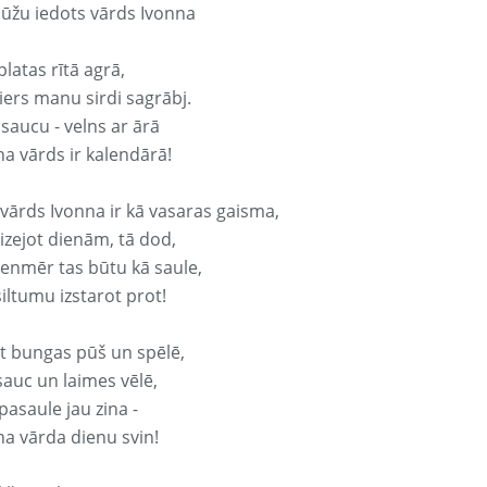
ūžu iedots vārds Ivonna
platas rītā agrā,
ers manu sirdi sagrābj.
 saucu - velns ar ārā
na vārds ir kalendārā!
 vārds Ivonna ir kā vasaras gaisma,
izejot dienām, tā dod,
vienmēr tas būtu kā saule,
iltumu izstarot prot!
it bungas pūš un spēlē,
sauc un laimes vēlē,
pasaule jau zina -
na vārda dienu svin!