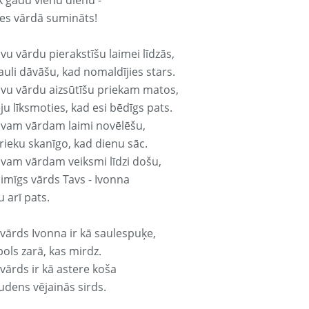
k gadu vienu dienu -
es vārdā sumināts!
vu vārdu pierakstīšu laimei līdzās,
auli dāvāšu, kad nomaldījies stars.
avu vārdu aizsūtīšu priekam matos,
ju līksmoties, kad esi bēdīgs pats.
avam vārdam laimi novēlēšu,
rieku skanīgo, kad dienu sāc.
avam vārdam veiksmi līdzi došu,
aimīgs vārds Tavs - Ivonna
 arī pats.
 vārds Ivonna ir kā saulespuķe,
ols zarā, kas mirdz.
vārds ir kā astere koša
udens vējainās sirds.