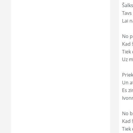
Šalk
Tavs
Lai 
No p
Kad š
Tiek
Uz m
Prie
Un a
Es zi
Ivon
No b
Kad 
Tiek