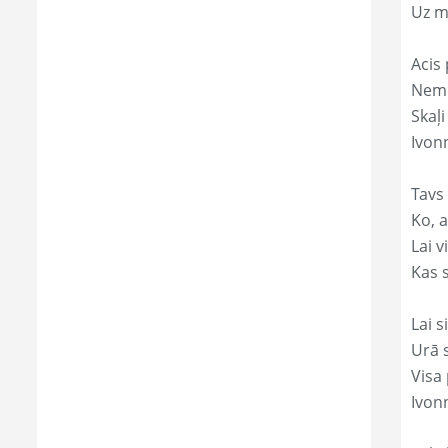
Uz m
Acis 
Nemi
Skaļi
Ivon
Tavs
Ko, a
Lai 
Kas s
Lai s
Urā 
Visa 
Ivon