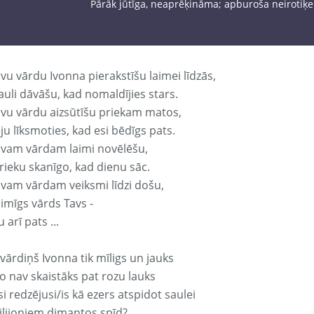
Pārāk jūtīga, neaprēķināma; apburoša neirotiķe.
vu vārdu Ivonna pierakstīšu laimei līdzās,
auli dāvāšu, kad nomaldījies stars.
avu vārdu aizsūtīšu priekam matos,
ju līksmoties, kad esi bēdīgs pats.
avam vārdam laimi novēlēšu,
rieku skanīgo, kad dienu sāc.
avam vārdam veiksmi līdzi došu,
aimīgs vārds Tavs -
 arī pats ...
vārdiņš Ivonna tik mīligs un jauks
o nav skaistāks pat rozu lauks
si redzējusi/is kā ezers atspidot saulei
ilijoniem dimantos spīd?