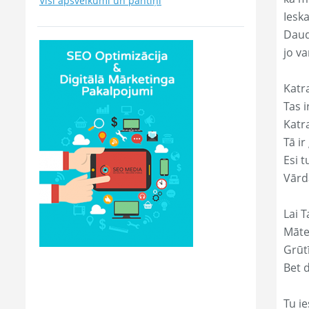
Visi apsveikumi un pantiņi
Ieska
Daud
jo va
Katr
Tas ir
Katr
Tā ir
Esi t
Vārd
Lai T
Māte
Grūtī
Bet 
Tu ie