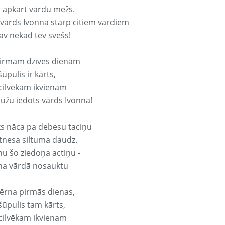
s apkārt vārdu mežs.
 vārds Ivonna starp citiem vārdiem
nav nekad tev svešs!
irmām dzīves dienām
ūpulis ir kārts,
 cilvēkam ikvienam
ūžu iedots vārds Ivonna!
ks nāca pa debesu taciņu
tnesa siltuma daudz.
nu šo ziedoņa actiņu -
na vārdā nosauktu
ērna pirmās dienas,
šūpulis tam kārts,
 cilvēkam ikvienam