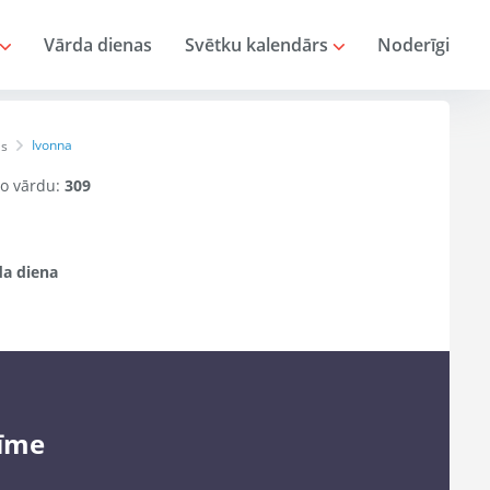
Vārda dienas
Svētku kalendārs
Noderīgi
Ivonna
as
 šo vārdu:
309
a diena
īme