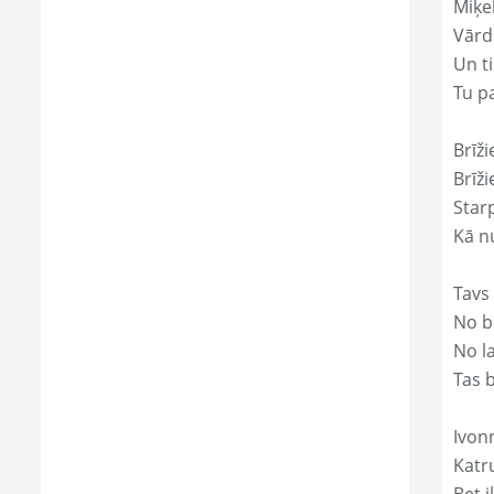
Miķe
Vārds
Un ti
Tu p
Brīži
Brīži
Star
Kā nu
Tavs
No bē
No l
Tas 
Ivon
Katr