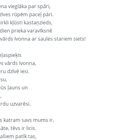
ena vieglāka par spāri,
dzīves rūpēm paceļ pāri.
rkli kļūsti kastaņzieds,
odien prieka varavīksnē
 vārds Ivonna ar saules stariem siets!
eļaspieķis
vs vārds Ivonna,
ru dzīvē iesi.
isu,
būs ļauns un
,
ārdu uzvarēsi.
s katram savs mums ir,
te, tēvs ir licis.
ašiem patīk tas,