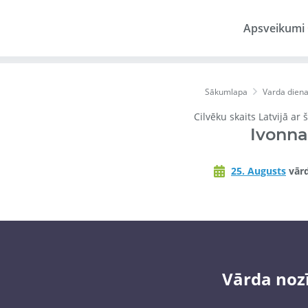
Apsveikumi
Sākumlapa
Varda dien
Cilvēku skaits Latvijā ar
Ivonna
25. Augusts
vārd
Vārda noz