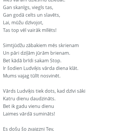
Gan skanīgs, viegls tas,
Gan godā celts un slavēts,
Lai, mūžu dzīvojot,
Tas top vēl vairāk mīlēts!
Simtjūdžu zābakiem mēs skrienam
Un pāri dziļām jūrām brienam.
Bet kādā brīdi sakam Stop.
Ir šodien Ludviķis vārda diena klāt.
Mums vajag tūlīt nosvinēt.
Vārds Ludviķis tiek dots, kad dzīvi sāki
Katru dienu daudzināts.
Bet ik gadu vienu dienu
Laimes vārdā sumināts!
Es došu šo zvaigzni Tev,