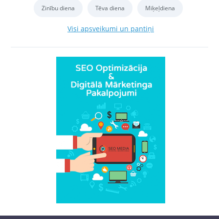
Zinību diena
Tēva diena
Miķeļdiena
Visi apsveikumi un pantiņi