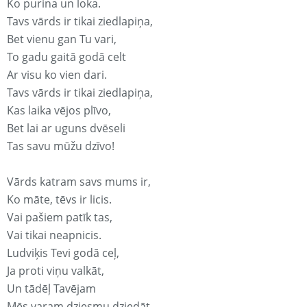
Ko purina un loka.
Tavs vārds ir tikai ziedlapiņa,
Bet vienu gan Tu vari,
To gadu gaitā godā celt
Ar visu ko vien dari.
Tavs vārds ir tikai ziedlapiņa,
Kas laika vējos plīvo,
Bet lai ar uguns dvēseli
Tas savu mūžu dzīvo!
Vārds katram savs mums ir,
Ko māte, tēvs ir licis.
Vai pašiem patīk tas,
Vai tikai neapnicis.
Ludviķis Tevi godā ceļ,
Ja proti viņu valkāt,
Un tādēļ Tavējam
Mēs varam dziesmu dziedāt.