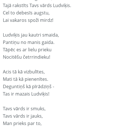
Tajā rakstīts Tavs vārds Ludviķis.
Cel to debesīs augstu,
Lai vakaros spoži mirdz!
Ludviķis jau kautri smaida,
Pantiņu no manis gaida.
Tāpēc es ar lielu prieku
Nocitēšu četrrindieku!
Acis tā kā vizbulītes,
Mati tā kā pienenītes.
Deguntiņš kā pīrādziņš -
Tas ir mazais Ludviķis!
Tavs vārds ir smuks,
Tavs vārds ir jauks,
Man prieks par to,