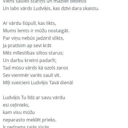
Viens saules stariņš un mazliet debesis
Un labs vārds Ludviķis, kas dzīvi dara skaistu.
Ar vārdu šūpulī, kas likts,
Mums lemts ir mūžu nostaigāt.
Par viņu nebūs jadzird slikts,
Ja pratīsim ap sevi krāt
Mēs mīlestības siltos starus;
Un darbu krietni padarīt;
Tad mūsu vārds kā ozols zaros
Sev vienmēr varēs sauli vīt.
Mīļi sveicieni Ludviķis Tavā dienā!
Ludviķis Tu līdz ar savu vārdu
esi ceļinieks,
kam visu mūžu
neparasto meklēt prieks.
Ir redzams tajās jūrās