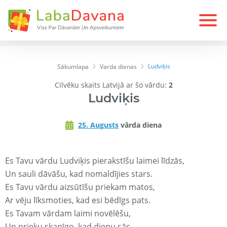
Ludviķis
Sākumlapa
Varda dienas
Cilvēku skaits Latvijā ar šo vārdu:
2
Ludviķis
25. Augusts
vārda diena
Es Tavu vārdu Ludviķis pierakstīšu laimei līdzās,
Un sauli dāvāšu, kad nomaldījies stars.
Es Tavu vārdu aizsūtīšu priekam matos,
Ar vēju līksmoties, kad esi bēdīgs pats.
Es Tavam vārdam laimi novēlēšu,
Un prieku skanīgo, kad dienu sāc.