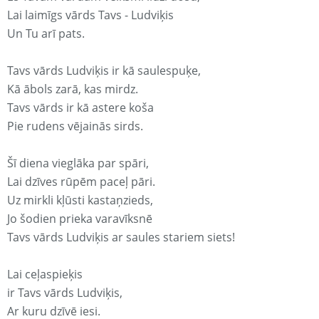
Lai laimīgs vārds Tavs - Ludviķis
Un Tu arī pats.
Tavs vārds Ludviķis ir kā saulespuķe,
Kā ābols zarā, kas mirdz.
Tavs vārds ir kā astere koša
Pie rudens vējainās sirds.
Šī diena vieglāka par spāri,
Lai dzīves rūpēm paceļ pāri.
Uz mirkli kļūsti kastaņzieds,
Jo šodien prieka varavīksnē
Tavs vārds Ludviķis ar saules stariem siets!
Lai ceļaspieķis
ir Tavs vārds Ludviķis,
Ar kuru dzīvē iesi.