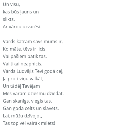
Un visu,
kas būs ļauns un
slikts,
Ar vārdu uzvarēsi.
Vārds katram savs mums ir,
Ko māte, tēvs ir licis.
Vai pašiem patīk tas,
Vai tikai neapnicis.
Vārds Ludviķis Tevi godā ceļ,
Ja proti viņu valkāt,
Un tādēļ Tavējam
Mēs varam dziesmu dziedāt.
Gan skanīgs, viegls tas,
Gan godā celts un slavēts,
Lai, mūžu dzīvojot,
Tas top vēl vairāk mīlēts!