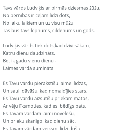
Tavs vārds Ludviķis ar pirmās dziesmas žūžu,
No bērnības ir ceļam līdzi dots,
No laiku laikiem un uz visu mūžu,
Tas būs tavs lepnums, cildenums un gods.
Ludviķis vārds tiek dots,kad dzīvi sākam,
Katru dienu daudzināts.
Bet ik gadu vienu dienu -
Laimes vārdā sumināts!
Es Tavu vārdu pierakstīšu laimei līdzās,
Un sauli dāvāšu, kad nomaldījies stars.
Es Tavu vārdu aizsūtīšu priekam matos,
Ar vēju līksmoties, kad esi bēdīgs pats.
Es Tavam vārdam laimi novēlēšu,
Un prieku skanīgo, kad dienu sāc.
Es Tavam vārdam veiksmi līdzi došu,