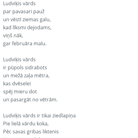
Ludviķis vārds
par pavasari pauž
un vēstī ziemas galu,
kad līksmi dejodams,
viņš nāk,
gar februāra malu.
Ludviķis vārds
ir pūpols sidrabots
un mežā zaļa mētra,
kas dvēselei
spēj mieru dot
un pasargāt no vētrām.
Ludviķis vārds ir tikai ziedlapiņa
Pie lielā vārdu koka,
Pēc savas gribas liktenis