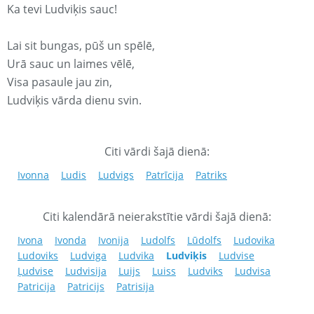
Ka tevi Ludviķis sauc!
Lai sit bungas, pūš un spēlē,
Urā sauc un laimes vēlē,
Visa pasaule jau zin,
Ludviķis vārda dienu svin.
Citi vārdi šajā dienā:
Ivonna
Ludis
Ludvigs
Patrīcija
Patriks
Citi kalendārā neierakstītie vārdi šajā dienā:
Ivona
Ivonda
Ivonija
Ludolfs
Lūdolfs
Ludovika
Ludoviks
Ludviga
Ludvika
Ludviķis
Ludvise
Ļudvise
Ludvisija
Luijs
Luiss
Ludviks
Ludvisa
Patricija
Patricijs
Patrisija