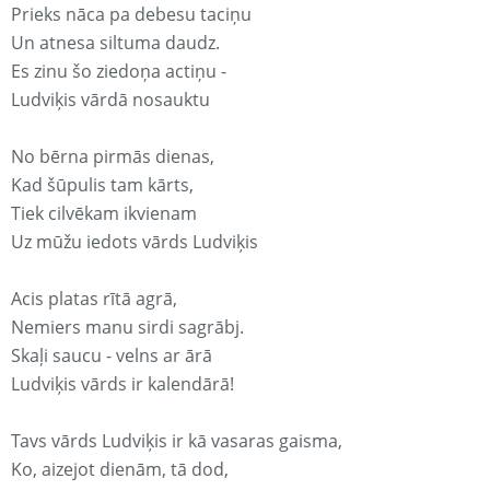
Prieks nāca pa debesu taciņu
Un atnesa siltuma daudz.
Es zinu šo ziedoņa actiņu -
Ludviķis vārdā nosauktu
No bērna pirmās dienas,
Kad šūpulis tam kārts,
Tiek cilvēkam ikvienam
Uz mūžu iedots vārds Ludviķis
Acis platas rītā agrā,
Nemiers manu sirdi sagrābj.
Skaļi saucu - velns ar ārā
Ludviķis vārds ir kalendārā!
Tavs vārds Ludviķis ir kā vasaras gaisma,
Ko, aizejot dienām, tā dod,