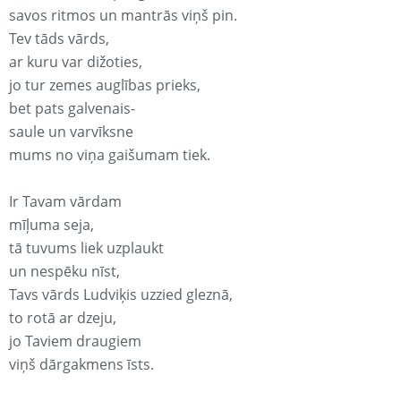
savos ritmos un mantrās viņš pin.
Tev tāds vārds,
ar kuru var dižoties,
jo tur zemes auglības prieks,
bet pats galvenais-
saule un varvīksne
mums no viņa gaišumam tiek.
Ir Tavam vārdam
mīļuma seja,
tā tuvums liek uzplaukt
un nespēku nīst,
Tavs vārds Ludviķis uzzied gleznā,
to rotā ar dzeju,
jo Taviem draugiem
viņš dārgakmens īsts.