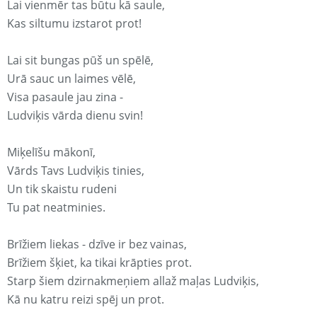
Lai vienmēr tas būtu kā saule,
Kas siltumu izstarot prot!
Lai sit bungas pūš un spēlē,
Urā sauc un laimes vēlē,
Visa pasaule jau zina -
Ludviķis vārda dienu svin!
Miķelīšu mākonī,
Vārds Tavs Ludviķis tinies,
Un tik skaistu rudeni
Tu pat neatminies.
Brīžiem liekas - dzīve ir bez vainas,
Brīžiem šķiet, ka tikai krāpties prot.
Starp šiem dzirnakmeņiem allaž maļas Ludviķis,
Kā nu katru reizi spēj un prot.