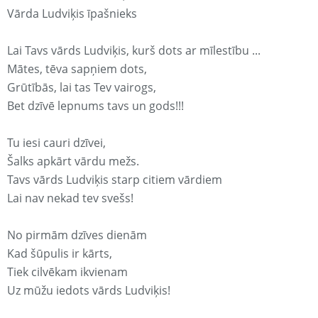
Vārda Ludviķis īpašnieks
Lai Tavs vārds Ludviķis, kurš dots ar mīlestību ...
Mātes, tēva sapņiem dots,
Grūtībās, lai tas Tev vairogs,
Bet dzīvē lepnums tavs un gods!!!
Tu iesi cauri dzīvei,
Šalks apkārt vārdu mežs.
Tavs vārds Ludviķis starp citiem vārdiem
Lai nav nekad tev svešs!
No pirmām dzīves dienām
Kad šūpulis ir kārts,
Tiek cilvēkam ikvienam
Uz mūžu iedots vārds Ludviķis!