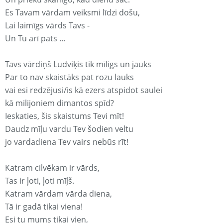
Es Tavam vārdam veiksmi līdzi došu,
Lai laimīgs vārds Tavs -
Un Tu arī pats ...
Tavs vārdiņš Ludviķis tik mīligs un jauks
Par to nav skaistāks pat rozu lauks
vai esi redzējusi/is kā ezers atspidot saulei
kā milijoniem dimantos spīd?
Ieskaties, šis skaistums Tevi mīt!
Daudz mīļu vardu Tev šodien veltu
jo vardadiena Tev vairs nebūs rīt!
Katram cilvēkam ir vārds,
Tas ir ļoti, ļoti mīļš.
Katram vārdam vārda diena,
Tā ir gadā tikai viena!
Esi tu mums tikai vien,