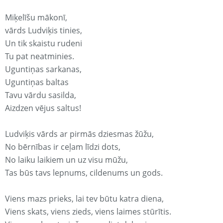
Miķelīšu mākonī,
vārds Ludviķis tinies,
Un tik skaistu rudeni
Tu pat neatminies.
Uguntiņas sarkanas,
Uguntiņas baltas
Tavu vārdu sasilda,
Aizdzen vējus saltus!
Ludviķis vārds ar pirmās dziesmas žūžu,
No bērnības ir ceļam līdzi dots,
No laiku laikiem un uz visu mūžu,
Tas būs tavs lepnums, cildenums un gods.
Viens mazs prieks, lai tev būtu katra diena,
Viens skats, viens zieds, viens laimes stūrītis.