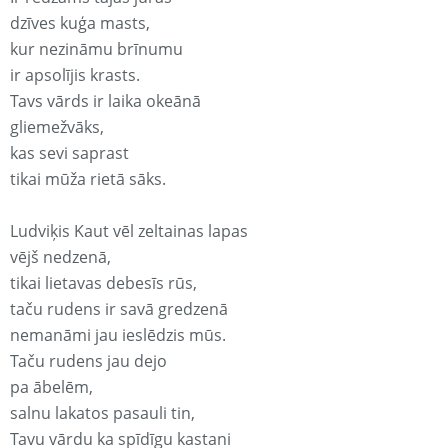
dzīves kuģa masts,
kur nezināmu brīnumu
ir apsolījis krasts.
Tavs vārds ir laika okeānā
gliemežvāks,
kas sevi saprast
tikai mūža rietā sāks.
Ludviķis Kaut vēl zeltainas lapas
vējš nedzenā,
tikai lietavas debesīs rūs,
taču rudens ir savā gredzenā
nemanāmi jau ieslēdzis mūs.
Taču rudens jau dejo
pa ābelēm,
salnu lakatos pasauli tin,
Tavu vārdu ka spīdīgu kastani