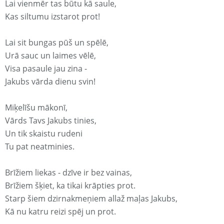
Lai vienmēr tas būtu kā saule,
Kas siltumu izstarot prot!
Lai sit bungas pūš un spēlē,
Urā sauc un laimes vēlē,
Visa pasaule jau zina -
Jakubs vārda dienu svin!
Miķelīšu mākonī,
Vārds Tavs Jakubs tinies,
Un tik skaistu rudeni
Tu pat neatminies.
Brīžiem liekas - dzīve ir bez vainas,
Brīžiem šķiet, ka tikai krāpties prot.
Starp šiem dzirnakmeņiem allaž maļas Jakubs,
Kā nu katru reizi spēj un prot.