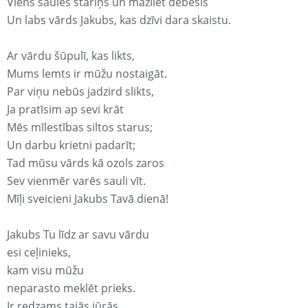
Viens saules stariņš un mazliet debesis
Un labs vārds Jakubs, kas dzīvi dara skaistu.
Ar vārdu šūpulī, kas likts,
Mums lemts ir mūžu nostaigāt.
Par viņu nebūs jadzird slikts,
Ja pratīsim ap sevi krāt
Mēs mīlestības siltos starus;
Un darbu krietni padarīt;
Tad mūsu vārds kā ozols zaros
Sev vienmēr varēs sauli vīt.
Mīļi sveicieni Jakubs Tavā dienā!
Jakubs Tu līdz ar savu vārdu
esi ceļinieks,
kam visu mūžu
neparasto meklēt prieks.
Ir redzams tajās jūrās