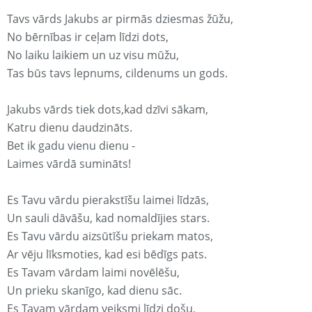
Tavs vārds Jakubs ar pirmās dziesmas žūžu,
No bērnības ir ceļam līdzi dots,
No laiku laikiem un uz visu mūžu,
Tas būs tavs lepnums, cildenums un gods.
Jakubs vārds tiek dots,kad dzīvi sākam,
Katru dienu daudzināts.
Bet ik gadu vienu dienu -
Laimes vārdā sumināts!
Es Tavu vārdu pierakstīšu laimei līdzās,
Un sauli dāvāšu, kad nomaldījies stars.
Es Tavu vārdu aizsūtīšu priekam matos,
Ar vēju līksmoties, kad esi bēdīgs pats.
Es Tavam vārdam laimi novēlēšu,
Un prieku skanīgo, kad dienu sāc.
Es Tavam vārdam veiksmi līdzi došu,