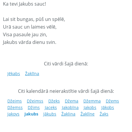
Ka tevi Jakubs sauc!
Lai sit bungas, pūš un spēlē,
Urā sauc un laimes vēlē,
Visa pasaule jau zin,
Jakubs vārda dienu svin.
Citi vārdi šajā dienā:
Jēkabs
Žaklīna
Citi kalendārā neierakstītie vārdi šajā dienā:
Džeims
Džeimss
Džeks
Džema
Džemma
Džems
Džemss
Džims
Jaceks
Jakobīna
Jakobs
Jākobs
Jakovs
Jakubs
Jākubs
Žaklina
Žaklīne
Žaks