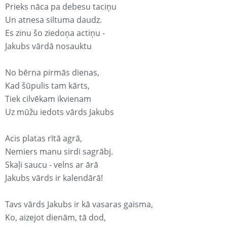
Prieks nāca pa debesu taciņu
Un atnesa siltuma daudz.
Es zinu šo ziedoņa actiņu -
Jakubs vārdā nosauktu
No bērna pirmās dienas,
Kad šūpulis tam kārts,
Tiek cilvēkam ikvienam
Uz mūžu iedots vārds Jakubs
Acis platas rītā agrā,
Nemiers manu sirdi sagrābj.
Skaļi saucu - velns ar ārā
Jakubs vārds ir kalendārā!
Tavs vārds Jakubs ir kā vasaras gaisma,
Ko, aizejot dienām, tā dod,