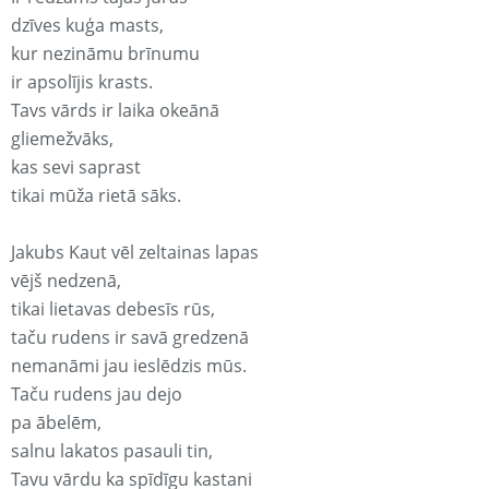
dzīves kuģa masts,
kur nezināmu brīnumu
ir apsolījis krasts.
Tavs vārds ir laika okeānā
gliemežvāks,
kas sevi saprast
tikai mūža rietā sāks.
Jakubs Kaut vēl zeltainas lapas
vējš nedzenā,
tikai lietavas debesīs rūs,
taču rudens ir savā gredzenā
nemanāmi jau ieslēdzis mūs.
Taču rudens jau dejo
pa ābelēm,
salnu lakatos pasauli tin,
Tavu vārdu ka spīdīgu kastani