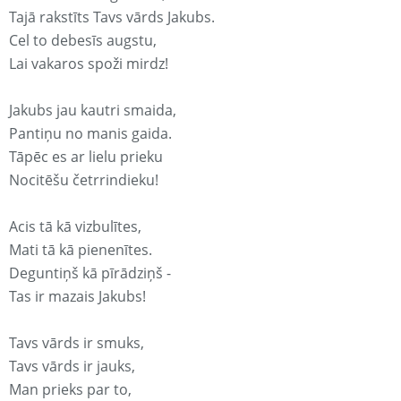
Tajā rakstīts Tavs vārds Jakubs.
Cel to debesīs augstu,
Lai vakaros spoži mirdz!
Jakubs jau kautri smaida,
Pantiņu no manis gaida.
Tāpēc es ar lielu prieku
Nocitēšu četrrindieku!
Acis tā kā vizbulītes,
Mati tā kā pienenītes.
Deguntiņš kā pīrādziņš -
Tas ir mazais Jakubs!
Tavs vārds ir smuks,
Tavs vārds ir jauks,
Man prieks par to,