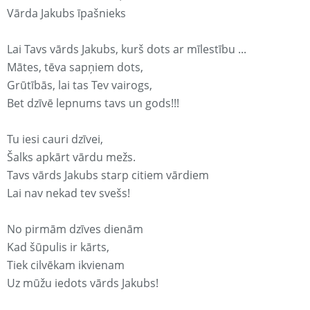
Vārda Jakubs īpašnieks
Lai Tavs vārds Jakubs, kurš dots ar mīlestību ...
Mātes, tēva sapņiem dots,
Grūtībās, lai tas Tev vairogs,
Bet dzīvē lepnums tavs un gods!!!
Tu iesi cauri dzīvei,
Šalks apkārt vārdu mežs.
Tavs vārds Jakubs starp citiem vārdiem
Lai nav nekad tev svešs!
No pirmām dzīves dienām
Kad šūpulis ir kārts,
Tiek cilvēkam ikvienam
Uz mūžu iedots vārds Jakubs!