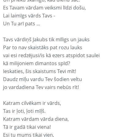
Es Tavam vārdam veiksmi līdzi došu,
Lai laimīgs vārds Tavs -
Un Tu arī pats ...
Tavs vārdiņš Jakubs tik mīligs un jauks
Par to nav skaistāks pat rozu lauks
vai esi redzējusi/is kā ezers atspidot saulei
kā milijoniem dimantos spīd?
Ieskaties, šis skaistums Tevi mīt!
Daudz mīļu vardu Tev šodien veltu
jo vardadiena Tev vairs nebūs rīt!
Katram cilvēkam ir vārds,
Tas ir ļoti, ļoti mīļš.
Katram vārdam vārda diena,
Tā ir gadā tikai viena!
Esi tu mums tikai vien,