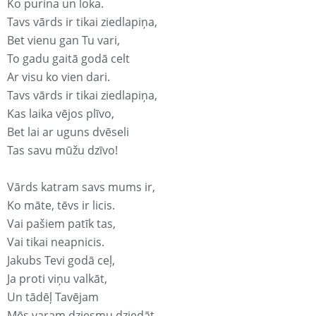
Ko purina un loka.
Tavs vārds ir tikai ziedlapiņa,
Bet vienu gan Tu vari,
To gadu gaitā godā celt
Ar visu ko vien dari.
Tavs vārds ir tikai ziedlapiņa,
Kas laika vējos plīvo,
Bet lai ar uguns dvēseli
Tas savu mūžu dzīvo!
Vārds katram savs mums ir,
Ko māte, tēvs ir licis.
Vai pašiem patīk tas,
Vai tikai neapnicis.
Jakubs Tevi godā ceļ,
Ja proti viņu valkāt,
Un tādēļ Tavējam
Mēs varam dziesmu dziedāt.