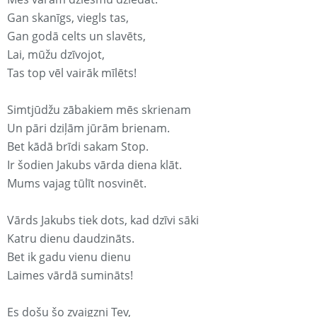
Gan skanīgs, viegls tas,
Gan godā celts un slavēts,
Lai, mūžu dzīvojot,
Tas top vēl vairāk mīlēts!
Simtjūdžu zābakiem mēs skrienam
Un pāri dziļām jūrām brienam.
Bet kādā brīdi sakam Stop.
Ir šodien Jakubs vārda diena klāt.
Mums vajag tūlīt nosvinēt.
Vārds Jakubs tiek dots, kad dzīvi sāki
Katru dienu daudzināts.
Bet ik gadu vienu dienu
Laimes vārdā sumināts!
Es došu šo zvaigzni Tev,