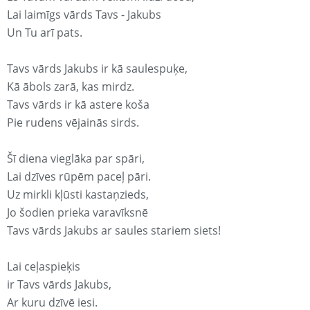
Lai laimīgs vārds Tavs - Jakubs
Un Tu arī pats.
Tavs vārds Jakubs ir kā saulespuķe,
Kā ābols zarā, kas mirdz.
Tavs vārds ir kā astere koša
Pie rudens vējainās sirds.
Šī diena vieglāka par spāri,
Lai dzīves rūpēm paceļ pāri.
Uz mirkli kļūsti kastaņzieds,
Jo šodien prieka varavīksnē
Tavs vārds Jakubs ar saules stariem siets!
Lai ceļaspieķis
ir Tavs vārds Jakubs,
Ar kuru dzīvē iesi.