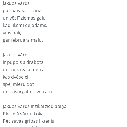
Jakubs vārds
par pavasari pauž
un vēstī ziemas galu,
kad līksmi dejodams,
viņš nāk,
gar februāra malu.
Jakubs vārds
ir pūpols sidrabots
un mežā zaļa mētra,
kas dvēselei
spēj mieru dot
un pasargāt no vētrām.
Jakubs vārds ir tikai ziedlapiņa
Pie lielā vārdu koka,
Pēc savas gribas liktenis