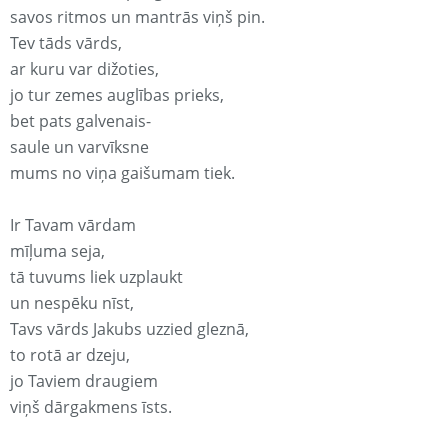
savos ritmos un mantrās viņš pin.
Tev tāds vārds,
ar kuru var dižoties,
jo tur zemes auglības prieks,
bet pats galvenais-
saule un varvīksne
mums no viņa gaišumam tiek.
Ir Tavam vārdam
mīļuma seja,
tā tuvums liek uzplaukt
un nespēku nīst,
Tavs vārds Jakubs uzzied gleznā,
to rotā ar dzeju,
jo Taviem draugiem
viņš dārgakmens īsts.