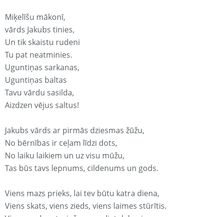
Miķelīšu mākonī,
vārds Jakubs tinies,
Un tik skaistu rudeni
Tu pat neatminies.
Uguntiņas sarkanas,
Uguntiņas baltas
Tavu vārdu sasilda,
Aizdzen vējus saltus!
Jakubs vārds ar pirmās dziesmas žūžu,
No bērnības ir ceļam līdzi dots,
No laiku laikiem un uz visu mūžu,
Tas būs tavs lepnums, cildenums un gods.
Viens mazs prieks, lai tev būtu katra diena,
Viens skats, viens zieds, viens laimes stūrītis.