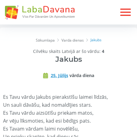
Jakubs
Sākumlapa
Varda dienas
Cilvēku skaits Latvijā ar šo vārdu:
4
Jakubs
25. Jūlijs
vārda diena
Es Tavu vārdu Jakubs pierakstīšu laimei līdzās,
Un sauli dāvāšu, kad nomaldījies stars.
Es Tavu vārdu aizsūtīšu priekam matos,
Ar vēju līksmoties, kad esi bēdīgs pats.
Es Tavam vārdam laimi novēlēšu,
Un prieku skanīgo, kad dienu sāc.