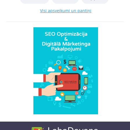
Visi apsveikumi un pantiņi