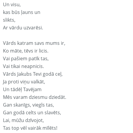
Un visu,
kas būs ļauns un
slikts,
Ar vārdu uzvarēsi.
Vārds katram savs mums ir,
Ko māte, tēvs ir licis.
Vai pašiem patīk tas,
Vai tikai neapnicis.
Vārds Jakubs Tevi godā ceļ,
Ja proti viņu valkāt,
Un tādēļ Tavējam
Mēs varam dziesmu dziedāt.
Gan skanīgs, viegls tas,
Gan godā celts un slavēts,
Lai, mūžu dzīvojot,
Tas top vēl vairāk mīlēts!