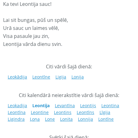
Ka tevi Leontija sauc!
Lai sit bungas, pūš un spēlē,
Urā sauc un laimes vēlē,
Visa pasaule jau zin,
Leontija vārda dienu svin.
Citi vārdi šajā dienā:
Leokādija
Leontīne
Ligija
Lonija
Citi kalendārā neierakstītie vārdi šajā dienā:
Leokadija
Leontija
Levantīna
Leontijs
Leontina
Leontīna
Leontine
Leontins
Leontīns
Līgija
Ligindra
Ļoņa
Lone
Lonita
Lonnija
Lontīne
Svētki šajā dienā: