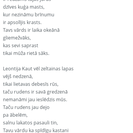
dzīves kuģa masts,
kur nezināmu brīnumu
ir apsolījis krasts.
Tavs vārds ir laika okeānā
gliemežvāks,
kas sevi saprast
tikai mūža rietā sāks.
Leontija Kaut vēl zeltainas lapas
vējš nedzenā,
tikai lietavas debesīs rūs,
taču rudens ir savā gredzenā
nemanāmi jau ieslēdzis mūs.
Taču rudens jau dejo
pa ābelēm,
salnu lakatos pasauli tin,
Tavu vārdu ka spīdīgu kastani