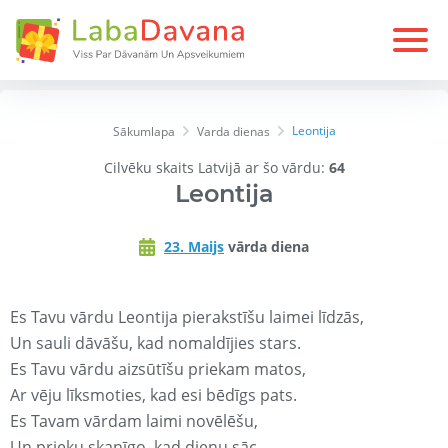
Leontija
Sākumlapa
Varda dienas
Cilvēku skaits Latvijā ar šo vārdu:
64
Leontija
23. Maijs
vārda diena
Es Tavu vārdu Leontija pierakstīšu laimei līdzās,
Un sauli dāvāšu, kad nomaldījies stars.
Es Tavu vārdu aizsūtīšu priekam matos,
Ar vēju līksmoties, kad esi bēdīgs pats.
Es Tavam vārdam laimi novēlēšu,
Un prieku skanīgo, kad dienu sāc.