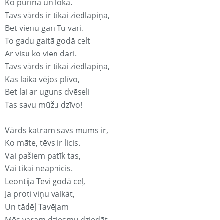
Ko purina un loka.
Tavs vārds ir tikai ziedlapiņa,
Bet vienu gan Tu vari,
To gadu gaitā godā celt
Ar visu ko vien dari.
Tavs vārds ir tikai ziedlapiņa,
Kas laika vējos plīvo,
Bet lai ar uguns dvēseli
Tas savu mūžu dzīvo!
Vārds katram savs mums ir,
Ko māte, tēvs ir licis.
Vai pašiem patīk tas,
Vai tikai neapnicis.
Leontija Tevi godā ceļ,
Ja proti viņu valkāt,
Un tādēļ Tavējam
Mēs varam dziesmu dziedāt.