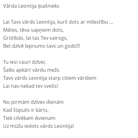
Vārda Leontija īpašnieks
Lai Tavs vārds Leontija, kurš dots ar mīlestību ...
Mātes, tēva sapņiem dots,
Grūtībās, lai tas Tev vairogs,
Bet dzīvē lepnums tavs un gods!!!
Tu iesi cauri dzīvei,
Šalks apkārt vārdu mežs.
Tavs vārds Leontija starp citiem vārdiem
Lai nav nekad tev svešs!
No pirmām dzīves dienām
Kad šūpulis ir kārts,
Tiek cilvēkam ikvienam
Uz mūžu iedots vārds Leontija!