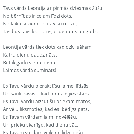
Tavs vārds Leontija ar pirmās dziesmas žūžu,
No bērnības ir ceļam līdzi dots,
No laiku laikiem un uz visu mūžu,
Tas būs tavs lepnums, cildenums un gods.
Leontija vārds tiek dots,kad dzīvi sākam,
Katru dienu daudzināts.
Bet ik gadu vienu dienu -
Laimes vārdā sumināts!
Es Tavu vārdu pierakstīšu laimei līdzās,
Un sauli dāvāšu, kad nomaldījies stars.
Es Tavu vārdu aizsūtīšu priekam matos,
Ar vēju līksmoties, kad esi bēdīgs pats.
Es Tavam vārdam laimi novēlēšu,
Un prieku skanīgo, kad dienu sāc.
Es Tavam vārdam veiksmi līdzi došu,