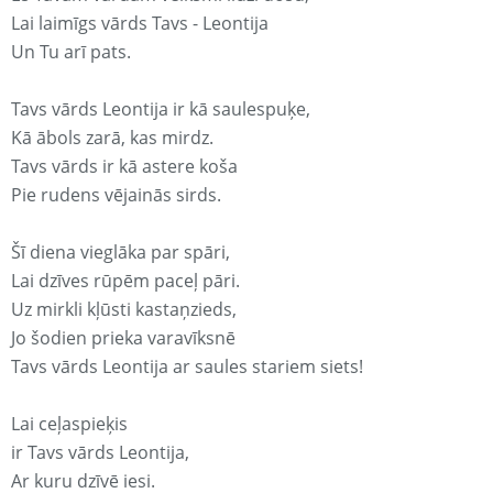
Lai laimīgs vārds Tavs - Leontija
Un Tu arī pats.
Tavs vārds Leontija ir kā saulespuķe,
Kā ābols zarā, kas mirdz.
Tavs vārds ir kā astere koša
Pie rudens vējainās sirds.
Šī diena vieglāka par spāri,
Lai dzīves rūpēm paceļ pāri.
Uz mirkli kļūsti kastaņzieds,
Jo šodien prieka varavīksnē
Tavs vārds Leontija ar saules stariem siets!
Lai ceļaspieķis
ir Tavs vārds Leontija,
Ar kuru dzīvē iesi.