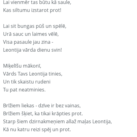
Lai vienmēr tas būtu kā saule,
Kas siltumu izstarot prot!
Lai sit bungas pūš un spēlē,
Urā sauc un laimes vēlē,
Visa pasaule jau zina -
Leontija vārda dienu svin!
Miķelīšu mākonī,
Vārds Tavs Leontija tinies,
Un tik skaistu rudeni
Tu pat neatminies.
Brīžiem liekas - dzīve ir bez vainas,
Brīžiem šķiet, ka tikai krāpties prot.
Starp šiem dzirnakmeņiem allaž maļas Leontija,
Kā nu katru reizi spēj un prot.