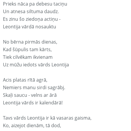
Prieks nāca pa debesu taciņu
Un atnesa siltuma daudz.
Es zinu šo ziedoņa actiņu -
Leontija vārdā nosauktu
No bērna pirmās dienas,
Kad šūpulis tam kārts,
Tiek cilvēkam ikvienam
Uz mūžu iedots vārds Leontija
Acis platas rītā agrā,
Nemiers manu sirdi sagrābj.
Skaļi saucu - velns ar ārā
Leontija vārds ir kalendārā!
Tavs vārds Leontija ir kā vasaras gaisma,
Ko, aizejot dienām, tā dod,