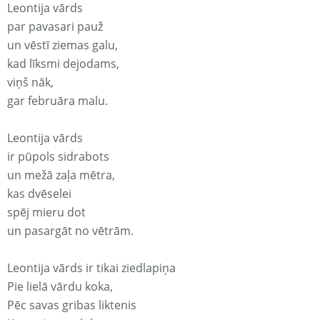
Leontija vārds
par pavasari pauž
un vēstī ziemas galu,
kad līksmi dejodams,
viņš nāk,
gar februāra malu.
Leontija vārds
ir pūpols sidrabots
un mežā zaļa mētra,
kas dvēselei
spēj mieru dot
un pasargāt no vētrām.
Leontija vārds ir tikai ziedlapiņa
Pie lielā vārdu koka,
Pēc savas gribas liktenis