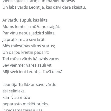
Viens saules stariņš un mazliet debesis
Un labs vārds Leontija, kas dzīvi dara skaistu.
Ar vārdu šūpulī, kas likts,
Mums lemts ir mūžu nostaigāt.
Par viņu nebūs jadzird slikts,
Ja pratīsim ap sevi krāt
Mēs mīlestības siltos starus;
Un darbu krietni padarīt;
Tad mūsu vārds kā ozols zaros
Sev vienmēr varēs sauli vīt.
Mīļi sveicieni Leontija Tavā dienā!
Leontija Tu līdz ar savu vārdu
esi ceļinieks,
kam visu mūžu
neparasto meklēt prieks.
Ir redzams tajās jūrās