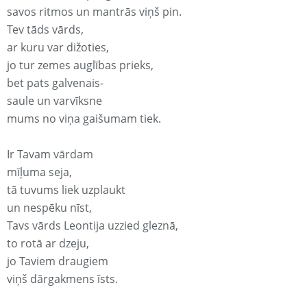
savos ritmos un mantrās viņš pin.
Tev tāds vārds,
ar kuru var dižoties,
jo tur zemes auglības prieks,
bet pats galvenais-
saule un varvīksne
mums no viņa gaišumam tiek.
Ir Tavam vārdam
mīļuma seja,
tā tuvums liek uzplaukt
un nespēku nīst,
Tavs vārds Leontija uzzied gleznā,
to rotā ar dzeju,
jo Taviem draugiem
viņš dārgakmens īsts.