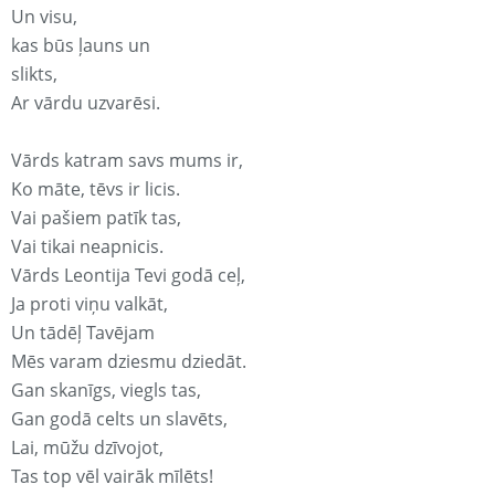
Un visu,
kas būs ļauns un
slikts,
Ar vārdu uzvarēsi.
Vārds katram savs mums ir,
Ko māte, tēvs ir licis.
Vai pašiem patīk tas,
Vai tikai neapnicis.
Vārds Leontija Tevi godā ceļ,
Ja proti viņu valkāt,
Un tādēļ Tavējam
Mēs varam dziesmu dziedāt.
Gan skanīgs, viegls tas,
Gan godā celts un slavēts,
Lai, mūžu dzīvojot,
Tas top vēl vairāk mīlēts!