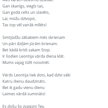
Gan skanīgs, viegls tas,
Gan godā celts un slavēts,
Lai, mūžu dzīvojot,
Tas top vēl vairāk mīlēts!
Simtjūdžu zābakiem mēs skrienam
Un pāri dziļām jūrām brienam.
Bet kādā brīdi sakam Stop.
Ir šodien Leontija vārda diena klāt.
Mums vajag tūlīt nosvinēt.
Vārds Leontija tiek dots, kad dzīvi sāki
Katru dienu daudzināts.
Bet ik gadu vienu dienu
Laimes vārdā sumināts!
Es došu šo zvaigzni Tev,