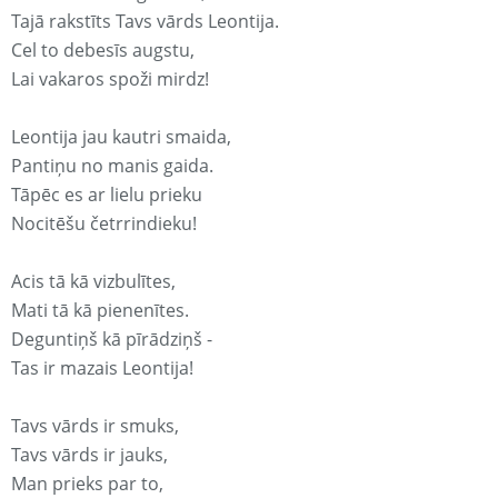
Tajā rakstīts Tavs vārds Leontija.
Cel to debesīs augstu,
Lai vakaros spoži mirdz!
Leontija jau kautri smaida,
Pantiņu no manis gaida.
Tāpēc es ar lielu prieku
Nocitēšu četrrindieku!
Acis tā kā vizbulītes,
Mati tā kā pienenītes.
Deguntiņš kā pīrādziņš -
Tas ir mazais Leontija!
Tavs vārds ir smuks,
Tavs vārds ir jauks,
Man prieks par to,