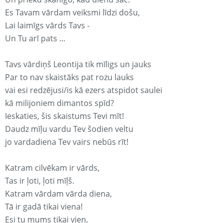
Es Tavam vārdam veiksmi līdzi došu,
Lai laimīgs vārds Tavs -
Un Tu arī pats ...
Tavs vārdiņš Leontija tik mīligs un jauks
Par to nav skaistāks pat rozu lauks
vai esi redzējusi/is kā ezers atspidot saulei
kā milijoniem dimantos spīd?
Ieskaties, šis skaistums Tevi mīt!
Daudz mīļu vardu Tev šodien veltu
jo vardadiena Tev vairs nebūs rīt!
Katram cilvēkam ir vārds,
Tas ir ļoti, ļoti mīļš.
Katram vārdam vārda diena,
Tā ir gadā tikai viena!
Esi tu mums tikai vien,