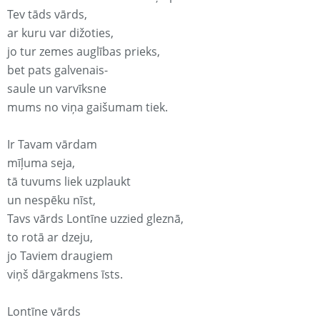
Tev tāds vārds,
ar kuru var dižoties,
jo tur zemes auglības prieks,
bet pats galvenais-
saule un varvīksne
mums no viņa gaišumam tiek.
Ir Tavam vārdam
mīļuma seja,
tā tuvums liek uzplaukt
un nespēku nīst,
Tavs vārds Lontīne uzzied gleznā,
to rotā ar dzeju,
jo Taviem draugiem
viņš dārgakmens īsts.
Lontīne vārds