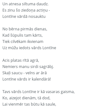
Un atnesa siltuma daudz.
Es zinu šo ziedoņa actiņu -
Lontīne vārdā nosauktu
No bērna pirmās dienas,
Kad šūpulis tam kārts,
Tiek cilvēkam ikvienam
Uz mūžu iedots vārds Lontīne
Acis platas rītā agrā,
Nemiers manu sirdi sagrābj.
Skaļi saucu - velns ar ārā
Lontīne vārds ir kalendārā!
Tavs vārds Lontīne ir kā vasaras gaisma,
Ko, aizejot dienām, tā dod,
Lai vienmēr tas būtu kā saule,