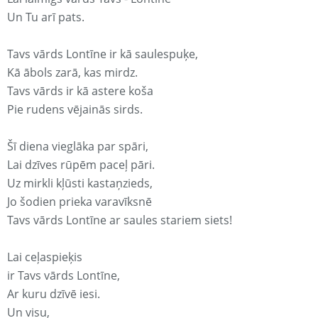
Un Tu arī pats.
Tavs vārds Lontīne ir kā saulespuķe,
Kā ābols zarā, kas mirdz.
Tavs vārds ir kā astere koša
Pie rudens vējainās sirds.
Šī diena vieglāka par spāri,
Lai dzīves rūpēm paceļ pāri.
Uz mirkli kļūsti kastaņzieds,
Jo šodien prieka varavīksnē
Tavs vārds Lontīne ar saules stariem siets!
Lai ceļaspieķis
ir Tavs vārds Lontīne,
Ar kuru dzīvē iesi.
Un visu,