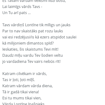
Es Tavam vārdam veiksmi līdzi došu,
Lai laimīgs vārds Tavs -
Un Tu arī pats ...
Tavs vārdiņš Lontīne tik mīligs un jauks
Par to nav skaistāks pat rozu lauks
vai esi redzējusi/is kā ezers atspidot saulei
kā milijoniem dimantos spīd?
Ieskaties, šis skaistums Tevi mīt!
Daudz mīļu vardu Tev šodien veltu
jo vardadiena Tev vairs nebūs rīt!
Katram cilvēkam ir vārds,
Tas ir ļoti, ļoti mīļš.
Katram vārdam vārda diena,
Tā ir gadā tikai viena!
Esi tu mums tikai vien,
Vārda Lontīne īpašnieks