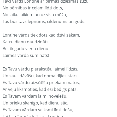
Tavs vārds Lontīne ar pirmās dziesmas žūžu,
No bērnības ir ceļam līdzi dots,
No laiku laikiem un uz visu mūžu,
Tas būs tavs lepnums, cildenums un gods.
Lontīne vārds tiek dots,kad dzīvi sākam,
Katru dienu daudzināts.
Bet ik gadu vienu dienu -
Laimes vārdā sumināts!
Es Tavu vārdu pierakstīšu laimei līdzās,
Un sauli dāvāšu, kad nomaldījies stars.
Es Tavu vārdu aizsūtīšu priekam matos,
Ar vēju līksmoties, kad esi bēdīgs pats.
Es Tavam vārdam laimi novēlēšu,
Un prieku skanīgo, kad dienu sāc.
Es Tavam vārdam veiksmi līdzi došu,
Lai laimīgs vārds Tavs - Lontīne