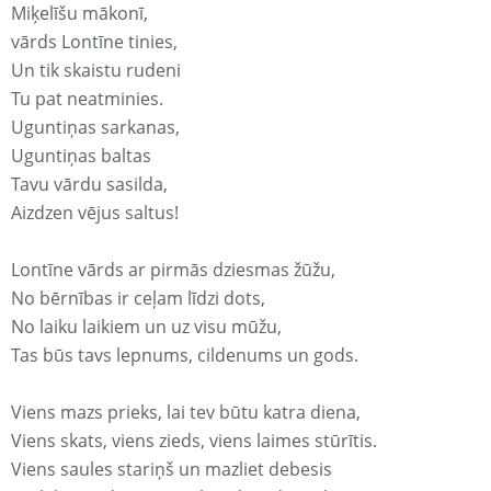
Miķelīšu mākonī,
vārds Lontīne tinies,
Un tik skaistu rudeni
Tu pat neatminies.
Uguntiņas sarkanas,
Uguntiņas baltas
Tavu vārdu sasilda,
Aizdzen vējus saltus!
Lontīne vārds ar pirmās dziesmas žūžu,
No bērnības ir ceļam līdzi dots,
No laiku laikiem un uz visu mūžu,
Tas būs tavs lepnums, cildenums un gods.
Viens mazs prieks, lai tev būtu katra diena,
Viens skats, viens zieds, viens laimes stūrītis.
Viens saules stariņš un mazliet debesis