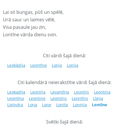
Lai sit bungas, pūš un spēlē,
Urā sauc un laimes vēlē,
Visa pasaule jau zin,
Lontīne vārda dienu svin.
Citi vārdi šajā dienā:
Leokādija
Leontīne
Ligija
Lonija
Citi kalendārā neierakstītie vārdi šajā dienā:
Leokadija
Leontija
Levantīna
Leontijs
Leontina
Leontīna
Leontine
Leontins
Leontīns
Līgija
Ligindra
Ļoņa
Lone
Lonita
Lonnija
Lontīne
Svētki šajā dienā: