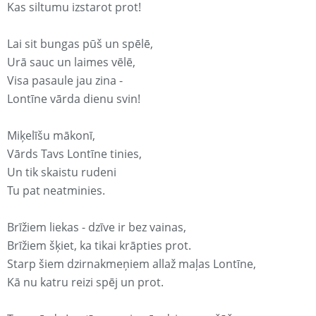
Kas siltumu izstarot prot!
Lai sit bungas pūš un spēlē,
Urā sauc un laimes vēlē,
Visa pasaule jau zina -
Lontīne vārda dienu svin!
Miķelīšu mākonī,
Vārds Tavs Lontīne tinies,
Un tik skaistu rudeni
Tu pat neatminies.
Brīžiem liekas - dzīve ir bez vainas,
Brīžiem šķiet, ka tikai krāpties prot.
Starp šiem dzirnakmeņiem allaž maļas Lontīne,
Kā nu katru reizi spēj un prot.