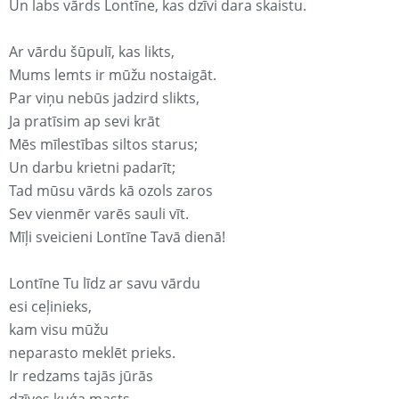
Un labs vārds Lontīne, kas dzīvi dara skaistu.
Ar vārdu šūpulī, kas likts,
Mums lemts ir mūžu nostaigāt.
Par viņu nebūs jadzird slikts,
Ja pratīsim ap sevi krāt
Mēs mīlestības siltos starus;
Un darbu krietni padarīt;
Tad mūsu vārds kā ozols zaros
Sev vienmēr varēs sauli vīt.
Mīļi sveicieni Lontīne Tavā dienā!
Lontīne Tu līdz ar savu vārdu
esi ceļinieks,
kam visu mūžu
neparasto meklēt prieks.
Ir redzams tajās jūrās