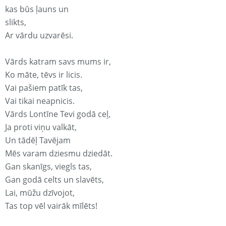
kas būs ļauns un
slikts,
Ar vārdu uzvarēsi.
Vārds katram savs mums ir,
Ko māte, tēvs ir licis.
Vai pašiem patīk tas,
Vai tikai neapnicis.
Vārds Lontīne Tevi godā ceļ,
Ja proti viņu valkāt,
Un tādēļ Tavējam
Mēs varam dziesmu dziedāt.
Gan skanīgs, viegls tas,
Gan godā celts un slavēts,
Lai, mūžu dzīvojot,
Tas top vēl vairāk mīlēts!