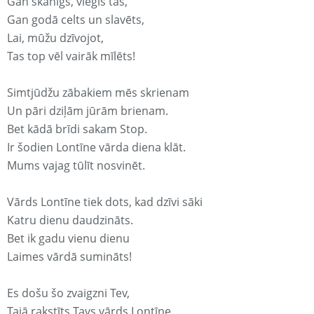
Gan skanīgs, viegls tas,
Gan godā celts un slavēts,
Lai, mūžu dzīvojot,
Tas top vēl vairāk mīlēts!
Simtjūdžu zābakiem mēs skrienam
Un pāri dziļām jūrām brienam.
Bet kādā brīdi sakam Stop.
Ir šodien Lontīne vārda diena klāt.
Mums vajag tūlīt nosvinēt.
Vārds Lontīne tiek dots, kad dzīvi sāki
Katru dienu daudzināts.
Bet ik gadu vienu dienu
Laimes vārdā sumināts!
Es došu šo zvaigzni Tev,
Tajā rakstīts Tavs vārds Lontīne.