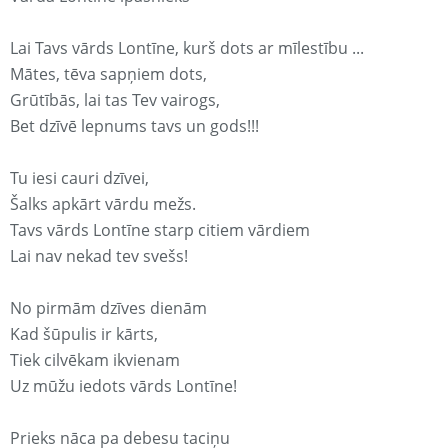
Lai Tavs vārds Lontīne, kurš dots ar mīlestību ...
Mātes, tēva sapņiem dots,
Grūtībās, lai tas Tev vairogs,
Bet dzīvē lepnums tavs un gods!!!
Tu iesi cauri dzīvei,
Šalks apkārt vārdu mežs.
Tavs vārds Lontīne starp citiem vārdiem
Lai nav nekad tev svešs!
No pirmām dzīves dienām
Kad šūpulis ir kārts,
Tiek cilvēkam ikvienam
Uz mūžu iedots vārds Lontīne!
Prieks nāca pa debesu taciņu