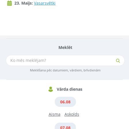
23. Maijs:
Vasarsvētki
Meklēt
Meklēšana pēc datumiem, vārdiem, brīvdienām
Vārda dienas
06.08
Aisma
Askolds
07.08