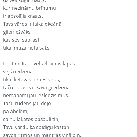
dzīves kuģa masts,
kur nezināmu brīnumu
ir apsolījis krasts.
Tavs vārds ir laika okeānā
gliemežvāks,
kas sevi saprast
tikai mūža rietā sāks.
Lontīne Kaut vēl zeltainas lapas
vējš nedzenā,
tikai lietavas debesīs rūs,
taču rudens ir savā gredzenā
nemanāmi jau ieslēdzis mūs.
Taču rudens jau dejo
pa ābelēm,
salnu lakatos pasauli tin,
Tavu vārdu ka spīdīgu kastani
savos ritmos un mantrās viņš pin.