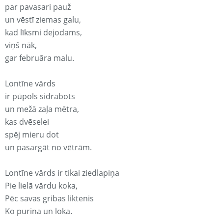
par pavasari pauž
un vēstī ziemas galu,
kad līksmi dejodams,
viņš nāk,
gar februāra malu.
Lontīne vārds
ir pūpols sidrabots
un mežā zaļa mētra,
kas dvēselei
spēj mieru dot
un pasargāt no vētrām.
Lontīne vārds ir tikai ziedlapiņa
Pie lielā vārdu koka,
Pēc savas gribas liktenis
Ko purina un loka.