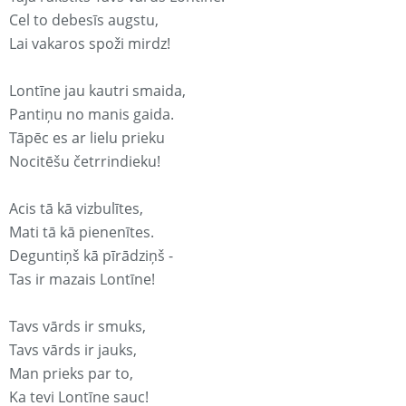
Cel to debesīs augstu,
Lai vakaros spoži mirdz!
Lontīne jau kautri smaida,
Pantiņu no manis gaida.
Tāpēc es ar lielu prieku
Nocitēšu četrrindieku!
Acis tā kā vizbulītes,
Mati tā kā pienenītes.
Deguntiņš kā pīrādziņš -
Tas ir mazais Lontīne!
Tavs vārds ir smuks,
Tavs vārds ir jauks,
Man prieks par to,
Ka tevi Lontīne sauc!