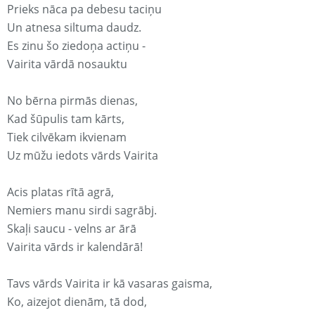
Prieks nāca pa debesu taciņu
Un atnesa siltuma daudz.
Es zinu šo ziedoņa actiņu -
Vairita vārdā nosauktu
No bērna pirmās dienas,
Kad šūpulis tam kārts,
Tiek cilvēkam ikvienam
Uz mūžu iedots vārds Vairita
Acis platas rītā agrā,
Nemiers manu sirdi sagrābj.
Skaļi saucu - velns ar ārā
Vairita vārds ir kalendārā!
Tavs vārds Vairita ir kā vasaras gaisma,
Ko, aizejot dienām, tā dod,