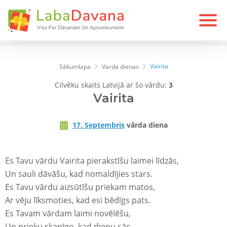
Vairita
Sākumlapa
Varda dienas
Cilvēku skaits Latvijā ar šo vārdu:
3
Vairita
17. Septembris
vārda diena
Es Tavu vārdu Vairita pierakstīšu laimei līdzās,
Un sauli dāvāšu, kad nomaldījies stars.
Es Tavu vārdu aizsūtīšu priekam matos,
Ar vēju līksmoties, kad esi bēdīgs pats.
Es Tavam vārdam laimi novēlēšu,
Un prieku skanīgo, kad dienu sāc.