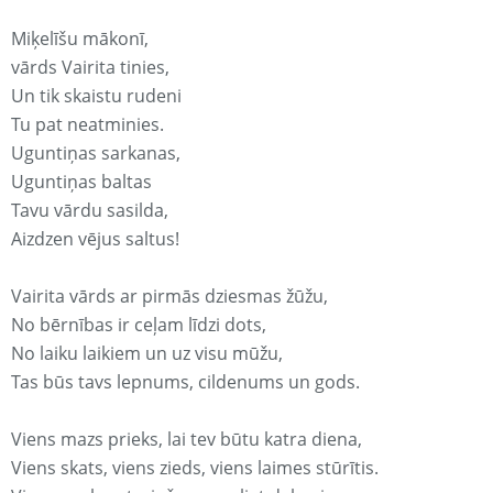
Miķelīšu mākonī,
vārds Vairita tinies,
Un tik skaistu rudeni
Tu pat neatminies.
Uguntiņas sarkanas,
Uguntiņas baltas
Tavu vārdu sasilda,
Aizdzen vējus saltus!
Vairita vārds ar pirmās dziesmas žūžu,
No bērnības ir ceļam līdzi dots,
No laiku laikiem un uz visu mūžu,
Tas būs tavs lepnums, cildenums un gods.
Viens mazs prieks, lai tev būtu katra diena,
Viens skats, viens zieds, viens laimes stūrītis.