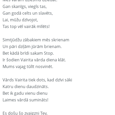
Gan skanīgs, viegls tas,
Gan godā celts un slavēts,
Lai, mūžu dzīvojot,
Tas top vēl vairāk mīlēts!
Simtjūdžu zābakiem mēs skrienam
Un pāri dziļām jūrām brienam.
Bet kādā brīdi sakam Stop.
Ir šodien Vairita vārda diena klāt.
Mums vajag tūlīt nosvinēt.
Vārds Vairita tiek dots, kad dzīvi sāki
Katru dienu daudzināts.
Bet ik gadu vienu dienu
Laimes vārdā sumināts!
Es došu šo zvaigzni Tev,