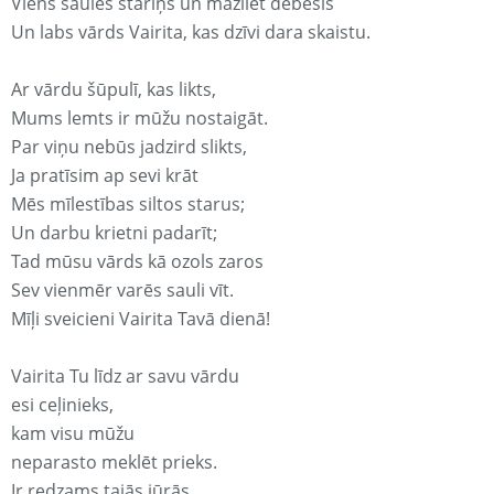
Viens saules stariņš un mazliet debesis
Un labs vārds Vairita, kas dzīvi dara skaistu.
Ar vārdu šūpulī, kas likts,
Mums lemts ir mūžu nostaigāt.
Par viņu nebūs jadzird slikts,
Ja pratīsim ap sevi krāt
Mēs mīlestības siltos starus;
Un darbu krietni padarīt;
Tad mūsu vārds kā ozols zaros
Sev vienmēr varēs sauli vīt.
Mīļi sveicieni Vairita Tavā dienā!
Vairita Tu līdz ar savu vārdu
esi ceļinieks,
kam visu mūžu
neparasto meklēt prieks.
Ir redzams tajās jūrās