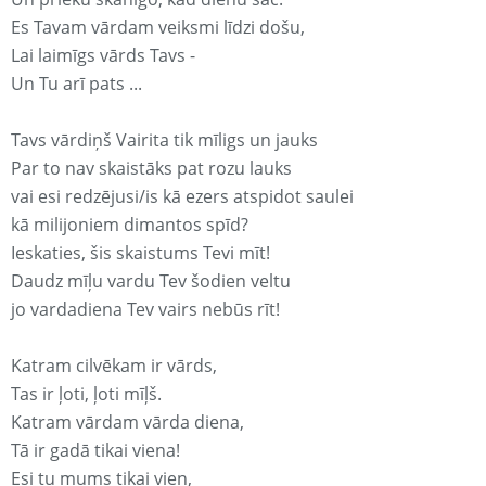
Es Tavam vārdam veiksmi līdzi došu,
Lai laimīgs vārds Tavs -
Un Tu arī pats ...
Tavs vārdiņš Vairita tik mīligs un jauks
Par to nav skaistāks pat rozu lauks
vai esi redzējusi/is kā ezers atspidot saulei
kā milijoniem dimantos spīd?
Ieskaties, šis skaistums Tevi mīt!
Daudz mīļu vardu Tev šodien veltu
jo vardadiena Tev vairs nebūs rīt!
Katram cilvēkam ir vārds,
Tas ir ļoti, ļoti mīļš.
Katram vārdam vārda diena,
Tā ir gadā tikai viena!
Esi tu mums tikai vien,