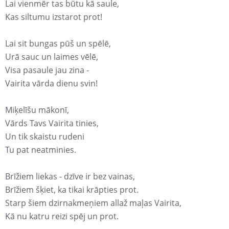
Lai vienmēr tas būtu kā saule,
Kas siltumu izstarot prot!
Lai sit bungas pūš un spēlē,
Urā sauc un laimes vēlē,
Visa pasaule jau zina -
Vairita vārda dienu svin!
Miķelīšu mākonī,
Vārds Tavs Vairita tinies,
Un tik skaistu rudeni
Tu pat neatminies.
Brīžiem liekas - dzīve ir bez vainas,
Brīžiem šķiet, ka tikai krāpties prot.
Starp šiem dzirnakmeņiem allaž maļas Vairita,
Kā nu katru reizi spēj un prot.