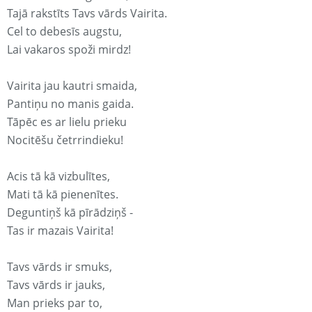
Tajā rakstīts Tavs vārds Vairita.
Cel to debesīs augstu,
Lai vakaros spoži mirdz!
Vairita jau kautri smaida,
Pantiņu no manis gaida.
Tāpēc es ar lielu prieku
Nocitēšu četrrindieku!
Acis tā kā vizbulītes,
Mati tā kā pienenītes.
Deguntiņš kā pīrādziņš -
Tas ir mazais Vairita!
Tavs vārds ir smuks,
Tavs vārds ir jauks,
Man prieks par to,