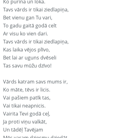
Ko purina un loka.
Tavs vārds ir tikai ziedlapiņa,
Bet vienu gan Tu vari,
To gadu gaitā godā celt
Ar visu ko vien dari.
Tavs vārds ir tikai ziedlapiņa,
Kas laika vējos plīvo,
Bet lai ar uguns dvēseli
Tas savu mūžu dzīvo!
Vārds katram savs mums ir,
Ko māte, tēvs ir licis.
Vai pašiem patīk tas,
Vai tikai neapnicis.
Vairita Tevi godā ceļ,
Ja proti viņu valkāt,
Un tādēļ Tavējam
Mēs varam dziesmu dziedāt.