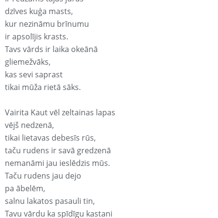
dzīves kuģa masts,
kur nezināmu brīnumu
ir apsolījis krasts.
Tavs vārds ir laika okeānā
gliemežvāks,
kas sevi saprast
tikai mūža rietā sāks.
Vairita Kaut vēl zeltainas lapas
vējš nedzenā,
tikai lietavas debesīs rūs,
taču rudens ir savā gredzenā
nemanāmi jau ieslēdzis mūs.
Taču rudens jau dejo
pa ābelēm,
salnu lakatos pasauli tin,
Tavu vārdu ka spīdīgu kastani