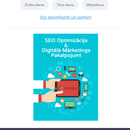
Zinību diena
Tēva diena
Miķeļdiena
Visi apsveikumi un pantiņi