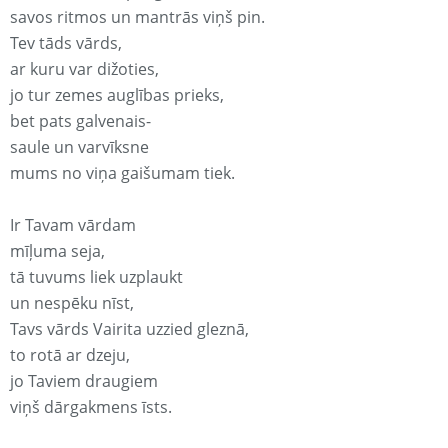
savos ritmos un mantrās viņš pin.
Tev tāds vārds,
ar kuru var dižoties,
jo tur zemes auglības prieks,
bet pats galvenais-
saule un varvīksne
mums no viņa gaišumam tiek.
Ir Tavam vārdam
mīļuma seja,
tā tuvums liek uzplaukt
un nespēku nīst,
Tavs vārds Vairita uzzied gleznā,
to rotā ar dzeju,
jo Taviem draugiem
viņš dārgakmens īsts.