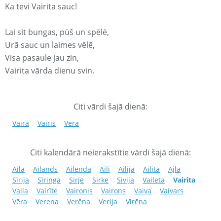
Ka tevi Vairita sauc!
Lai sit bungas, pūš un spēlē,
Urā sauc un laimes vēlē,
Visa pasaule jau zin,
Vairita vārda dienu svin.
Citi vārdi šajā dienā:
Vaira
Vairis
Vera
Citi kalendārā neierakstītie vārdi šajā dienā:
Aila
Ailands
Ailenda
Aili
Ailija
Ailita
Ajla
Sīrija
Sīringa
Sirje
Sirke
Sivija
Vaileta
Vairita
Vaila
Vairīte
Vaironis
Vairons
Vaiva
Vaivars
Vēra
Verena
Verēna
Verija
Virēna