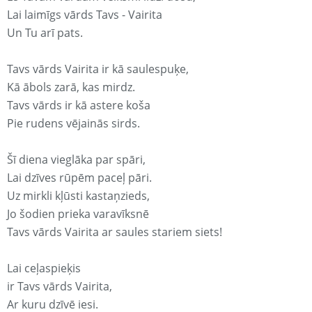
Lai laimīgs vārds Tavs - Vairita
Un Tu arī pats.
Tavs vārds Vairita ir kā saulespuķe,
Kā ābols zarā, kas mirdz.
Tavs vārds ir kā astere koša
Pie rudens vējainās sirds.
Šī diena vieglāka par spāri,
Lai dzīves rūpēm paceļ pāri.
Uz mirkli kļūsti kastaņzieds,
Jo šodien prieka varavīksnē
Tavs vārds Vairita ar saules stariem siets!
Lai ceļaspieķis
ir Tavs vārds Vairita,
Ar kuru dzīvē iesi.