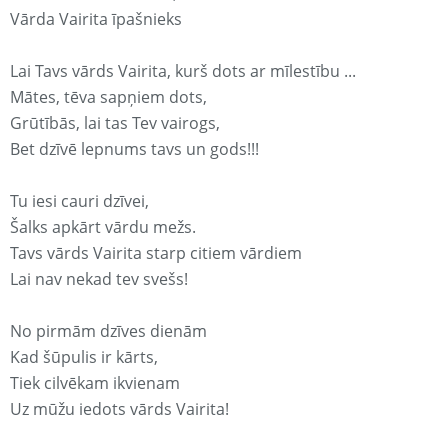
Vārda Vairita īpašnieks
Lai Tavs vārds Vairita, kurš dots ar mīlestību ...
Mātes, tēva sapņiem dots,
Grūtībās, lai tas Tev vairogs,
Bet dzīvē lepnums tavs un gods!!!
Tu iesi cauri dzīvei,
Šalks apkārt vārdu mežs.
Tavs vārds Vairita starp citiem vārdiem
Lai nav nekad tev svešs!
No pirmām dzīves dienām
Kad šūpulis ir kārts,
Tiek cilvēkam ikvienam
Uz mūžu iedots vārds Vairita!