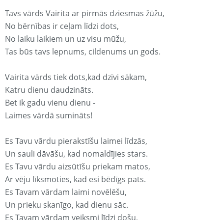
Tavs vārds Vairita ar pirmās dziesmas žūžu,
No bērnības ir ceļam līdzi dots,
No laiku laikiem un uz visu mūžu,
Tas būs tavs lepnums, cildenums un gods.
Vairita vārds tiek dots,kad dzīvi sākam,
Katru dienu daudzināts.
Bet ik gadu vienu dienu -
Laimes vārdā sumināts!
Es Tavu vārdu pierakstīšu laimei līdzās,
Un sauli dāvāšu, kad nomaldījies stars.
Es Tavu vārdu aizsūtīšu priekam matos,
Ar vēju līksmoties, kad esi bēdīgs pats.
Es Tavam vārdam laimi novēlēšu,
Un prieku skanīgo, kad dienu sāc.
Es Tavam vārdam veiksmi līdzi došu,