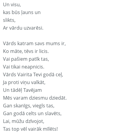
Un visu,
kas būs ļauns un
slikts,
Ar vārdu uzvarēsi.
Vārds katram savs mums ir,
Ko māte, tēvs ir licis.
Vai pašiem patīk tas,
Vai tikai neapnicis.
Vārds Vairita Tevi godā ceļ,
Ja proti viņu valkāt,
Un tādēļ Tavējam
Mēs varam dziesmu dziedāt.
Gan skanīgs, viegls tas,
Gan godā celts un slavēts,
Lai, mūžu dzīvojot,
Tas top vēl vairāk mīlēts!