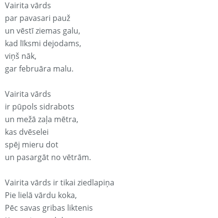
Vairita vārds
par pavasari pauž
un vēstī ziemas galu,
kad līksmi dejodams,
viņš nāk,
gar februāra malu.
Vairita vārds
ir pūpols sidrabots
un mežā zaļa mētra,
kas dvēselei
spēj mieru dot
un pasargāt no vētrām.
Vairita vārds ir tikai ziedlapiņa
Pie lielā vārdu koka,
Pēc savas gribas liktenis