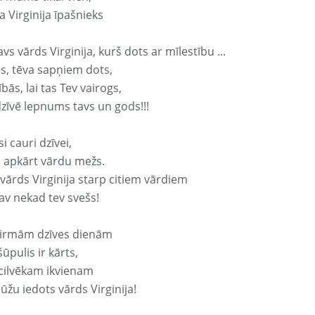
 Virginija īpašnieks
avs vārds Virginija, kurš dots ar mīlestību ...
s, tēva sapņiem dots,
bās, lai tas Tev vairogs,
dzīvē lepnums tavs un gods!!!
si cauri dzīvei,
s apkārt vārdu mežs.
 vārds Virginija starp citiem vārdiem
nav nekad tev svešs!
irmām dzīves dienām
ūpulis ir kārts,
 cilvēkam ikvienam
ūžu iedots vārds Virginija!