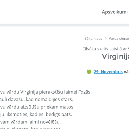
Apsveikumi
Sākumlapa
Varda diena
Cilvēku skaits Latvijā ar
Virginij
29. Novembris
vā
vu vārdu Virginija pierakstīšu laimei līdzās,
auli dāvāšu, kad nomaldījies stars.
avu vārdu aizsūtīšu priekam matos,
ju līksmoties, kad esi bēdīgs pats.
avam vārdam laimi novēlēšu,