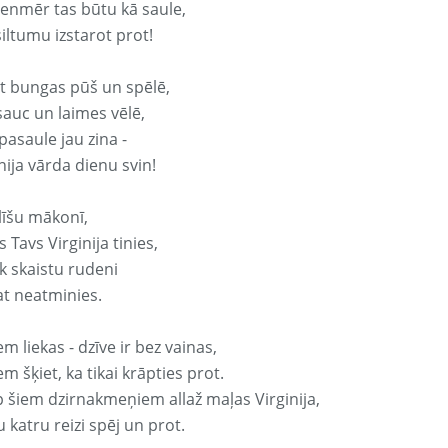
vienmēr tas būtu kā saule,
iltumu izstarot prot!
it bungas pūš un spēlē,
sauc un laimes vēlē,
pasaule jau zina -
nija vārda dienu svin!
līšu mākonī,
 Tavs Virginija tinies,
k skaistu rudeni
at neatminies.
em liekas - dzīve ir bez vainas,
em šķiet, ka tikai krāpties prot.
p šiem dzirnakmeņiem allaž maļas Virginija,
 katru reizi spēj un prot.