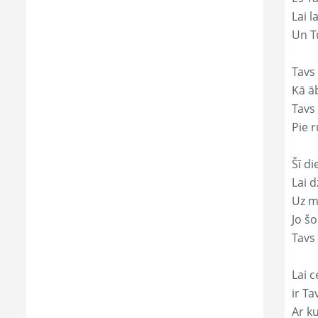
Lai l
Un Tu
Tavs 
Kā āb
Tavs 
Pie r
Šī di
Lai 
Uz mi
Jo š
Tavs 
Lai c
ir Ta
Ar ku