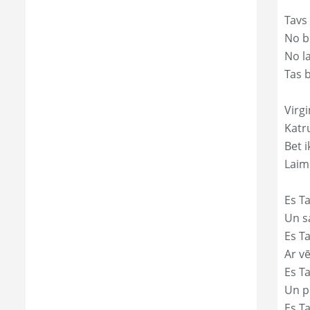
Tavs
No bē
No l
Tas 
Virgi
Katr
Bet i
Laim
Es Ta
Un s
Es T
Ar vē
Es T
Un p
Es T