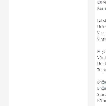
Lai 
Kas s
Lai s
Urā 
Visa 
Virgi
Miķe
Vārds
Un ti
Tu p
Brīži
Brīži
Star
Kā nu