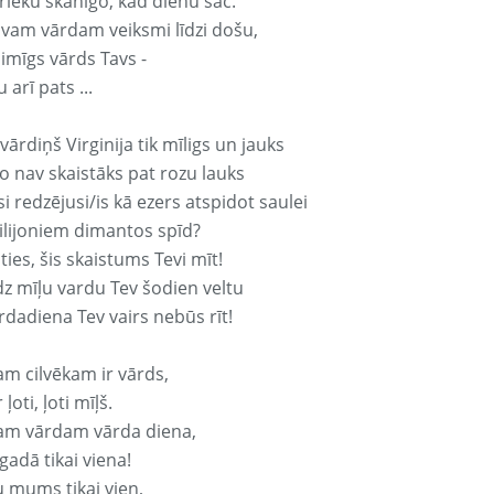
rieku skanīgo, kad dienu sāc.
avam vārdam veiksmi līdzi došu,
aimīgs vārds Tavs -
 arī pats ...
vārdiņš Virginija tik mīligs un jauks
o nav skaistāks pat rozu lauks
si redzējusi/is kā ezers atspidot saulei
ilijoniem dimantos spīd?
ties, šis skaistums Tevi mīt!
z mīļu vardu Tev šodien veltu
rdadiena Tev vairs nebūs rīt!
am cilvēkam ir vārds,
 ļoti, ļoti mīļš.
am vārdam vārda diena,
 gadā tikai viena!
u mums tikai vien,