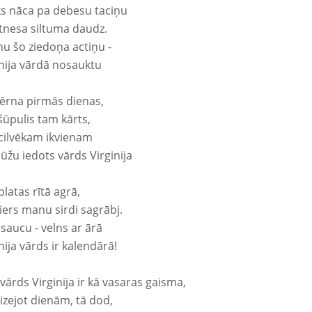
ks nāca pa debesu taciņu
tnesa siltuma daudz.
nu šo ziedoņa actiņu -
inija vārdā nosauktu
ērna pirmās dienas,
šūpulis tam kārts,
 cilvēkam ikvienam
ūžu iedots vārds Virginija
platas rītā agrā,
ers manu sirdi sagrābj.
 saucu - velns ar ārā
nija vārds ir kalendārā!
vārds Virginija ir kā vasaras gaisma,
izejot dienām, tā dod,