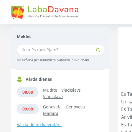
Meklēt
Meklēšana pēc datumiem, vārdiem, brīvdienām
Vārda dienas
Mudīte
Vladislavs
08.08
Es Ta
Vladislava
Un s
Genovefa
Genoveva
09.08
Es T
Madara
Ar vē
Es T
Vārda dienu kalendārs