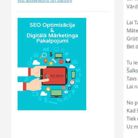
Visi apsveikumi un pantiņi
Vārda
Lai T
Māte
Grūtī
Bet 
Tu ie
Šalk
Tavs
Lai 
No p
Kad š
Tiek
Uz m