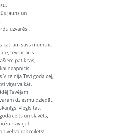
isu,
būs ļauns un
,
ārdu uzvarēsi.
s katram savs mums ir,
te, tēvs ir licis.
ašiem patīk tas,
ikai neapnicis.
 Virginija Tevi godā ceļ,
oti viņu valkāt,
ādēļ Tavējam
varam dziesmu dziedāt.
kanīgs, viegls tas,
godā celts un slavēts,
mūžu dzīvojot,
op vēl vairāk mīlēts!