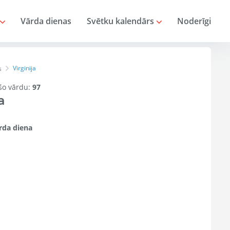
Vārda dienas
Svētku kalendārs
Noderīgi
Virginija
s
 šo vārdu:
97
a
rda diena