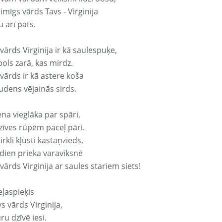
aimīgs vārds Tavs - Virginija
 arī pats.
vārds Virginija ir kā saulespuķe,
ols zarā, kas mirdz.
vārds ir kā astere koša
udens vējainās sirds.
ena vieglāka par spāri,
dzīves rūpēm paceļ pāri.
rkli kļūsti kastaņzieds,
odien prieka varavīksnē
vārds Virginija ar saules stariem siets!
eļaspieķis
vs vārds Virginija,
ru dzīvē iesi.