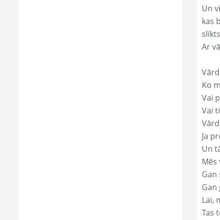
Un v
kas 
slikts
Ar v
Vārd
Ko mā
Vai p
Vai t
Vārds
Ja pr
Un t
Mēs 
Gan s
Gan 
Lai, 
Tas t