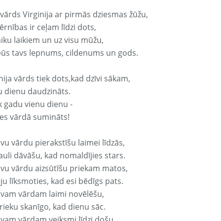
 vārds Virginija ar pirmās dziesmas žūžu,
rnības ir ceļam līdzi dots,
aiku laikiem un uz visu mūžu,
būs tavs lepnums, cildenums un gods.
nija vārds tiek dots,kad dzīvi sākam,
u dienu daudzināts.
k gadu vienu dienu -
es vārdā sumināts!
vu vārdu pierakstīšu laimei līdzās,
auli dāvāšu, kad nomaldījies stars.
avu vārdu aizsūtīšu priekam matos,
ju līksmoties, kad esi bēdīgs pats.
avam vārdam laimi novēlēšu,
rieku skanīgo, kad dienu sāc.
avam vārdam veiksmi līdzi došu,