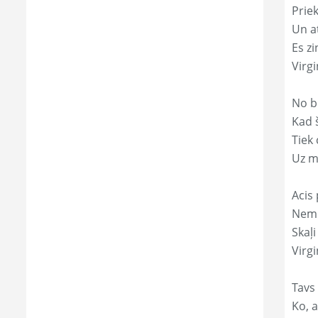
Prie
Un a
Es zi
Virg
No b
Kad 
Tiek
Uz m
Acis 
Nemi
Skaļi
Virgi
Tavs 
Ko, a