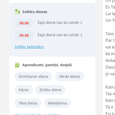
Un p
Es T
Svētku dienas
Lai l
Un Tu
Šajā dienā nav ko svinēt :)
08.08
Tavs 
Šajā dienā nav ko svinēt :)
09.08
Par t
Svētku kalendārs
vai e
kā m
Ieska
Apsveikumi, pantiņi, dzejoļi
Daud
jo va
Dzimšanas diena
Vārda diena
Katr
Kāzas
Zinību diena
Tas ir
Katr
Tēva diena
Miķeļdiena
Tā ir
Esi t