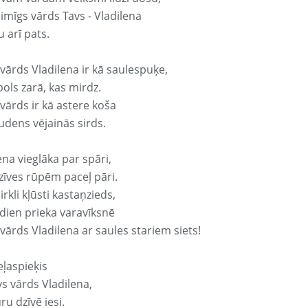
aimīgs vārds Tavs - Vladilena
 arī pats.
vārds Vladilena ir kā saulespuķe,
ols zarā, kas mirdz.
vārds ir kā astere koša
udens vējainās sirds.
ena vieglāka par spāri,
dzīves rūpēm paceļ pāri.
rkli kļūsti kastaņzieds,
odien prieka varavīksnē
vārds Vladilena ar saules stariem siets!
eļaspieķis
vs vārds Vladilena,
ru dzīvē iesi.