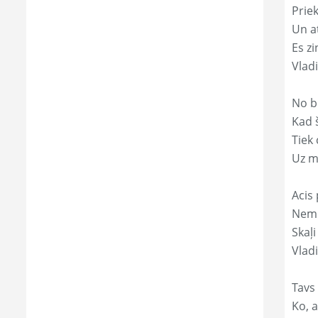
Prie
Un a
Es zi
Vlad
No b
Kad 
Tiek
Uz m
Acis 
Nemi
Skaļi
Vladi
Tavs
Ko, a