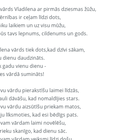
 vārds Vladilena ar pirmās dziesmas žūžu,
rnības ir ceļam līdzi dots,
aiku laikiem un uz visu mūžu,
būs tavs lepnums, cildenums un gods.
lena vārds tiek dots,kad dzīvi sākam,
u dienu daudzināts.
k gadu vienu dienu -
es vārdā sumināts!
vu vārdu pierakstīšu laimei līdzās,
auli dāvāšu, kad nomaldījies stars.
avu vārdu aizsūtīšu priekam matos,
ju līksmoties, kad esi bēdīgs pats.
avam vārdam laimi novēlēšu,
rieku skanīgo, kad dienu sāc.
avam vārdam veiksmi līdzi došu,