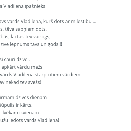
a Vladilena īpašnieks
avs vārds Vladilena, kurš dots ar mīlestību ...
s, tēva sapņiem dots,
bās, lai tas Tev vairogs,
dzīvē lepnums tavs un gods!!!
si cauri dzīvei,
s apkārt vārdu mežs.
 vārds Vladilena starp citiem vārdiem
nav nekad tev svešs!
irmām dzīves dienām
ūpulis ir kārts,
 cilvēkam ikvienam
ūžu iedots vārds Vladilena!