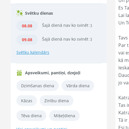
Un p
Es T
Svētku dienas
Lai l
Un Tu
Šajā dienā nav ko svinēt :)
08.08
Tavs 
Šajā dienā nav ko svinēt :)
09.08
Par t
Svētku kalendārs
vai e
kā m
Ieska
Apsveikumi, pantiņi, dzejoļi
Daud
jo va
Dzimšanas diena
Vārda diena
Katr
Kāzas
Zinību diena
Tas ir
Katr
Tēva diena
Miķeļdiena
Tā ir
Esi t