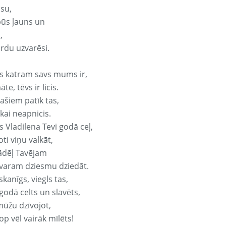
isu,
būs ļauns un
,
ārdu uzvarēsi.
s katram savs mums ir,
te, tēvs ir licis.
ašiem patīk tas,
ikai neapnicis.
 Vladilena Tevi godā ceļ,
oti viņu valkāt,
ādēļ Tavējam
varam dziesmu dziedāt.
kanīgs, viegls tas,
godā celts un slavēts,
mūžu dzīvojot,
op vēl vairāk mīlēts!