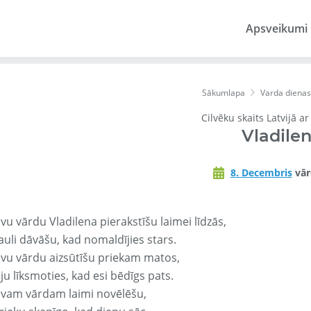
Apsveikumi
Sākumlapa
Varda dienas
Cilvēku skaits Latvijā a
Vladile
8. Decembris
vār
vu vārdu Vladilena pierakstīšu laimei līdzās,
auli dāvāšu, kad nomaldījies stars.
avu vārdu aizsūtīšu priekam matos,
ju līksmoties, kad esi bēdīgs pats.
avam vārdam laimi novēlēšu,