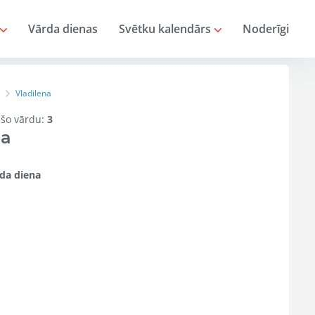
Vārda dienas
Svētku kalendārs
Noderīgi
Vladilena
r šo vārdu:
3
na
da diena