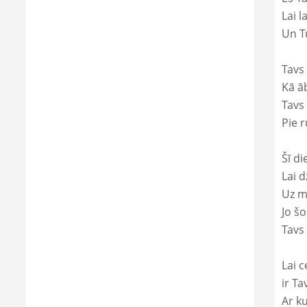
Lai l
Un Tu
Tavs 
Kā āb
Tavs 
Pie r
Šī di
Lai 
Uz mi
Jo š
Tavs 
Lai c
ir Ta
Ar ku