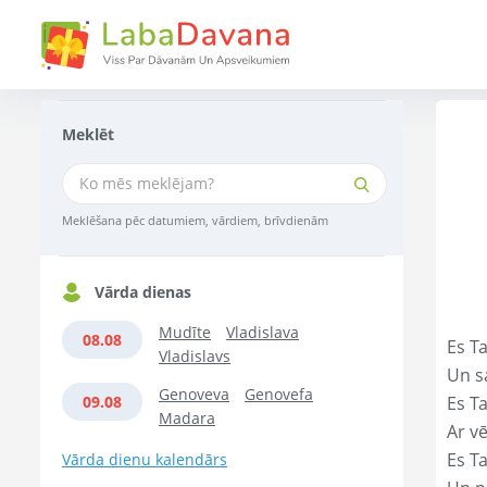
Meklēt
Meklēšana pēc datumiem, vārdiem, brīvdienām
Vārda dienas
Mudīte
Vladislava
08.08
Es Ta
Vladislavs
Un s
Genoveva
Genovefa
09.08
Es T
Madara
Ar vē
Es T
Vārda dienu kalendārs