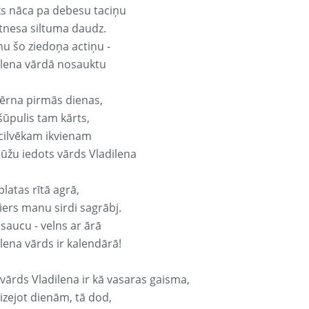
ks nāca pa debesu taciņu
tnesa siltuma daudz.
nu šo ziedoņa actiņu -
ilena vārdā nosauktu
ērna pirmās dienas,
šūpulis tam kārts,
 cilvēkam ikvienam
ūžu iedots vārds Vladilena
platas rītā agrā,
ers manu sirdi sagrābj.
 saucu - velns ar ārā
lena vārds ir kalendārā!
 vārds Vladilena ir kā vasaras gaisma,
izejot dienām, tā dod,