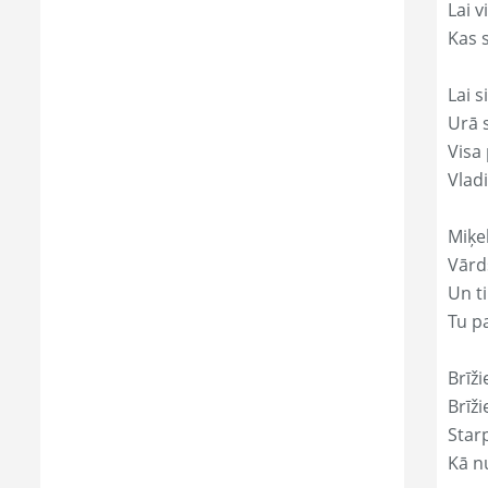
Lai 
Kas s
Lai s
Urā 
Visa 
Vlad
Miķe
Vārds
Un ti
Tu p
Brīži
Brīži
Star
Kā nu