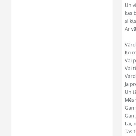
Un v
kas 
slikts
Ar v
Vārd
Ko mā
Vai p
Vai t
Vārds
Ja pr
Un t
Mēs 
Gan s
Gan 
Lai, 
Tas t