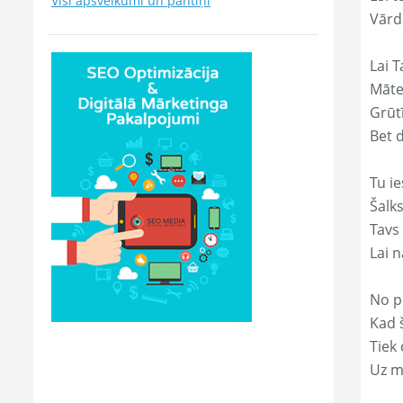
Visi apsveikumi un pantiņi
Vārd
Lai T
Māte
Grūtī
Bet 
Tu ie
Šalk
Tavs
Lai 
No p
Kad š
Tiek
Uz m