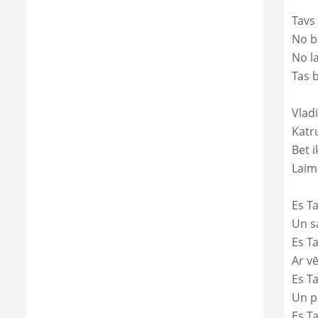
Tavs
No bē
No l
Tas 
Vladi
Katr
Bet i
Laim
Es Ta
Un s
Es T
Ar vē
Es T
Un p
Es T