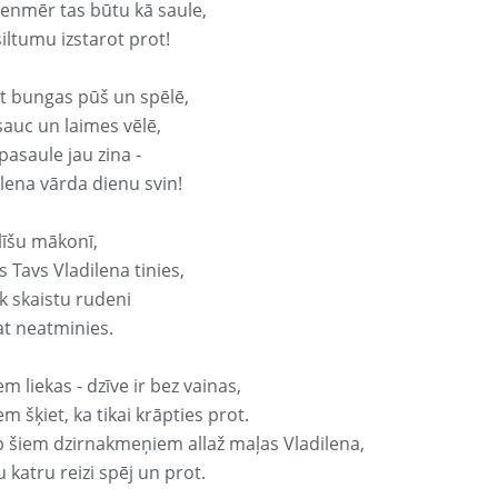
vienmēr tas būtu kā saule,
iltumu izstarot prot!
it bungas pūš un spēlē,
sauc un laimes vēlē,
pasaule jau zina -
ilena vārda dienu svin!
līšu mākonī,
 Tavs Vladilena tinies,
k skaistu rudeni
at neatminies.
em liekas - dzīve ir bez vainas,
em šķiet, ka tikai krāpties prot.
p šiem dzirnakmeņiem allaž maļas Vladilena,
 katru reizi spēj un prot.