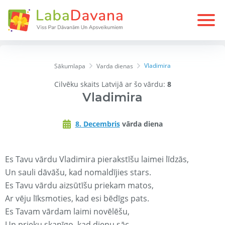
Vladimira
Sākumlapa
Varda dienas
Cilvēku skaits Latvijā ar šo vārdu:
8
Vladimira
8. Decembris
vārda diena
Es Tavu vārdu Vladimira pierakstīšu laimei līdzās,
Un sauli dāvāšu, kad nomaldījies stars.
Es Tavu vārdu aizsūtīšu priekam matos,
Ar vēju līksmoties, kad esi bēdīgs pats.
Es Tavam vārdam laimi novēlēšu,
Un prieku skanīgo, kad dienu sāc.