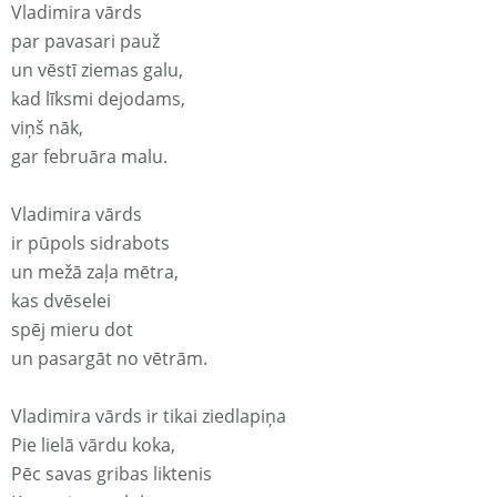
Vladimira vārds
par pavasari pauž
un vēstī ziemas galu,
kad līksmi dejodams,
viņš nāk,
gar februāra malu.
Vladimira vārds
ir pūpols sidrabots
un mežā zaļa mētra,
kas dvēselei
spēj mieru dot
un pasargāt no vētrām.
Vladimira vārds ir tikai ziedlapiņa
Pie lielā vārdu koka,
Pēc savas gribas liktenis