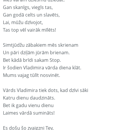
Gan skanīgs, viegls tas,
Gan godā celts un slavēts,
Lai, mūžu dzīvojot,
Tas top vēl vairāk mīlēts!
Simtjūdžu zābakiem mēs skrienam
Un pāri dziļām jūrām brienam.
Bet kādā brīdi sakam Stop.
Ir šodien Vladimira vārda diena klāt.
Mums vajag tūlīt nosvinēt.
Vārds Vladimira tiek dots, kad dzīvi sāki
Katru dienu daudzināts.
Bet ik gadu vienu dienu
Laimes vārdā sumināts!
Es došu šo zvaigzni Tev,