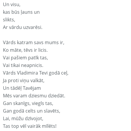
Un visu,
kas būs ļauns un
slikts,
Ar vārdu uzvarēsi.
Vārds katram savs mums ir,
Ko māte, tēvs ir licis.
Vai pašiem patīk tas,
Vai tikai neapnicis.
Vārds Vladimira Tevi godā ceļ,
Ja proti viņu valkāt,
Un tādēļ Tavējam
Mēs varam dziesmu dziedāt.
Gan skanīgs, viegls tas,
Gan godā celts un slavēts,
Lai, mūžu dzīvojot,
Tas top vēl vairāk mīlēts!