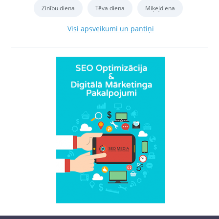
Zinību diena
Tēva diena
Miķeļdiena
Visi apsveikumi un pantiņi