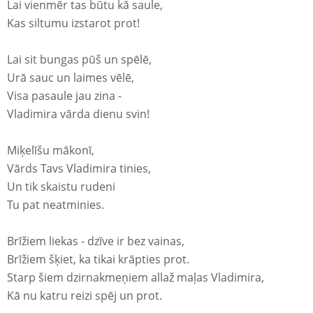
Lai vienmēr tas būtu kā saule,
Kas siltumu izstarot prot!
Lai sit bungas pūš un spēlē,
Urā sauc un laimes vēlē,
Visa pasaule jau zina -
Vladimira vārda dienu svin!
Miķelīšu mākonī,
Vārds Tavs Vladimira tinies,
Un tik skaistu rudeni
Tu pat neatminies.
Brīžiem liekas - dzīve ir bez vainas,
Brīžiem šķiet, ka tikai krāpties prot.
Starp šiem dzirnakmeņiem allaž maļas Vladimira,
Kā nu katru reizi spēj un prot.