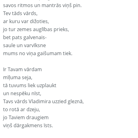
savos ritmos un mantrās viņš pin.
Tev tāds vārds,
ar kuru var dižoties,
jo tur zemes auglības prieks,
bet pats galvenais-
saule un varvīksne
mums no viņa gaišumam tiek.
Ir Tavam vārdam
mīļuma seja,
tā tuvums liek uzplaukt
un nespēku nīst,
Tavs vārds Vladimira uzzied gleznā,
to rotā ar dzeju,
jo Taviem draugiem
viņš dārgakmens īsts.