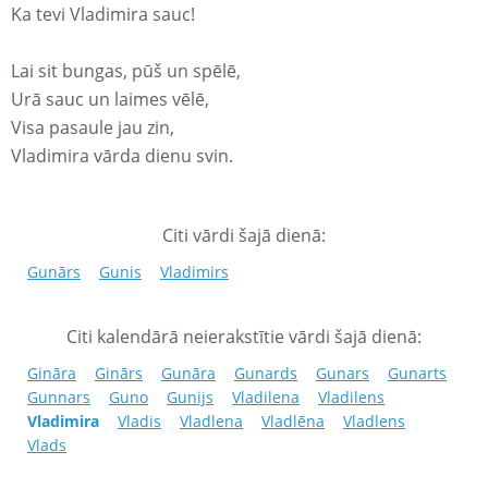
Ka tevi Vladimira sauc!
Lai sit bungas, pūš un spēlē,
Urā sauc un laimes vēlē,
Visa pasaule jau zin,
Vladimira vārda dienu svin.
Citi vārdi šajā dienā:
Gunārs
Gunis
Vladimirs
Citi kalendārā neierakstītie vārdi šajā dienā:
Gināra
Ginārs
Gunāra
Gunards
Gunars
Gunarts
Gunnars
Guno
Gunijs
Vladilena
Vladilens
Vladimira
Vladis
Vladlena
Vladlēna
Vladlens
Vlads