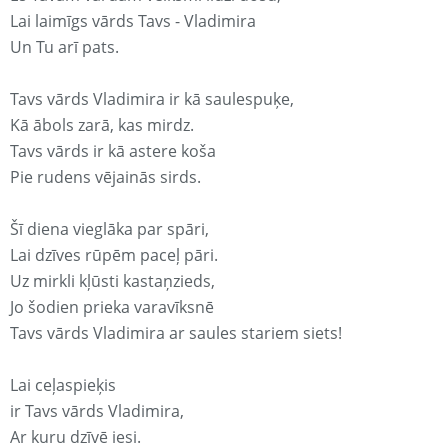
Lai laimīgs vārds Tavs - Vladimira
Un Tu arī pats.
Tavs vārds Vladimira ir kā saulespuķe,
Kā ābols zarā, kas mirdz.
Tavs vārds ir kā astere koša
Pie rudens vējainās sirds.
Šī diena vieglāka par spāri,
Lai dzīves rūpēm paceļ pāri.
Uz mirkli kļūsti kastaņzieds,
Jo šodien prieka varavīksnē
Tavs vārds Vladimira ar saules stariem siets!
Lai ceļaspieķis
ir Tavs vārds Vladimira,
Ar kuru dzīvē iesi.