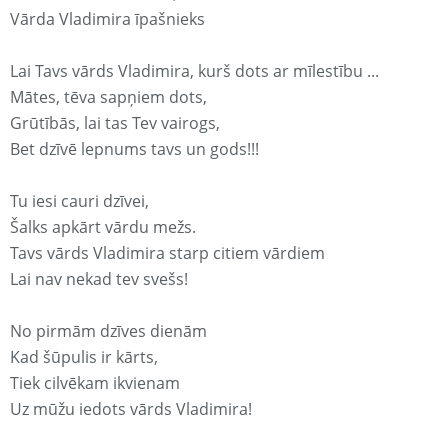
Vārda Vladimira īpašnieks
Lai Tavs vārds Vladimira, kurš dots ar mīlestību ...
Mātes, tēva sapņiem dots,
Grūtībās, lai tas Tev vairogs,
Bet dzīvē lepnums tavs un gods!!!
Tu iesi cauri dzīvei,
Šalks apkārt vārdu mežs.
Tavs vārds Vladimira starp citiem vārdiem
Lai nav nekad tev svešs!
No pirmām dzīves dienām
Kad šūpulis ir kārts,
Tiek cilvēkam ikvienam
Uz mūžu iedots vārds Vladimira!