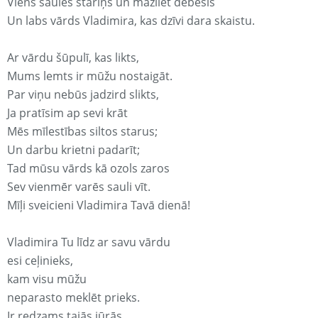
Viens saules stariņš un mazliet debesis
Un labs vārds Vladimira, kas dzīvi dara skaistu.
Ar vārdu šūpulī, kas likts,
Mums lemts ir mūžu nostaigāt.
Par viņu nebūs jadzird slikts,
Ja pratīsim ap sevi krāt
Mēs mīlestības siltos starus;
Un darbu krietni padarīt;
Tad mūsu vārds kā ozols zaros
Sev vienmēr varēs sauli vīt.
Mīļi sveicieni Vladimira Tavā dienā!
Vladimira Tu līdz ar savu vārdu
esi ceļinieks,
kam visu mūžu
neparasto meklēt prieks.
Ir redzams tajās jūrās