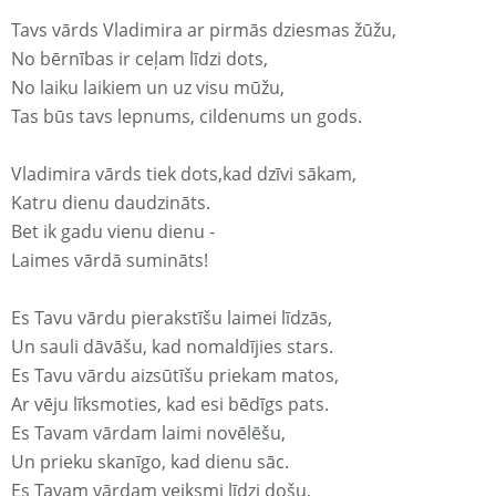
Tavs vārds Vladimira ar pirmās dziesmas žūžu,
No bērnības ir ceļam līdzi dots,
No laiku laikiem un uz visu mūžu,
Tas būs tavs lepnums, cildenums un gods.
Vladimira vārds tiek dots,kad dzīvi sākam,
Katru dienu daudzināts.
Bet ik gadu vienu dienu -
Laimes vārdā sumināts!
Es Tavu vārdu pierakstīšu laimei līdzās,
Un sauli dāvāšu, kad nomaldījies stars.
Es Tavu vārdu aizsūtīšu priekam matos,
Ar vēju līksmoties, kad esi bēdīgs pats.
Es Tavam vārdam laimi novēlēšu,
Un prieku skanīgo, kad dienu sāc.
Es Tavam vārdam veiksmi līdzi došu,