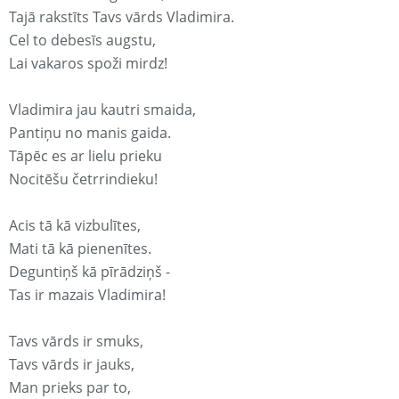
Tajā rakstīts Tavs vārds Vladimira.
Cel to debesīs augstu,
Lai vakaros spoži mirdz!
Vladimira jau kautri smaida,
Pantiņu no manis gaida.
Tāpēc es ar lielu prieku
Nocitēšu četrrindieku!
Acis tā kā vizbulītes,
Mati tā kā pienenītes.
Deguntiņš kā pīrādziņš -
Tas ir mazais Vladimira!
Tavs vārds ir smuks,
Tavs vārds ir jauks,
Man prieks par to,