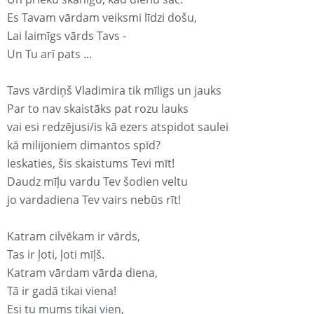
Es Tavam vārdam veiksmi līdzi došu,
Lai laimīgs vārds Tavs -
Un Tu arī pats ...
Tavs vārdiņš Vladimira tik mīligs un jauks
Par to nav skaistāks pat rozu lauks
vai esi redzējusi/is kā ezers atspidot saulei
kā milijoniem dimantos spīd?
Ieskaties, šis skaistums Tevi mīt!
Daudz mīļu vardu Tev šodien veltu
jo vardadiena Tev vairs nebūs rīt!
Katram cilvēkam ir vārds,
Tas ir ļoti, ļoti mīļš.
Katram vārdam vārda diena,
Tā ir gadā tikai viena!
Esi tu mums tikai vien,