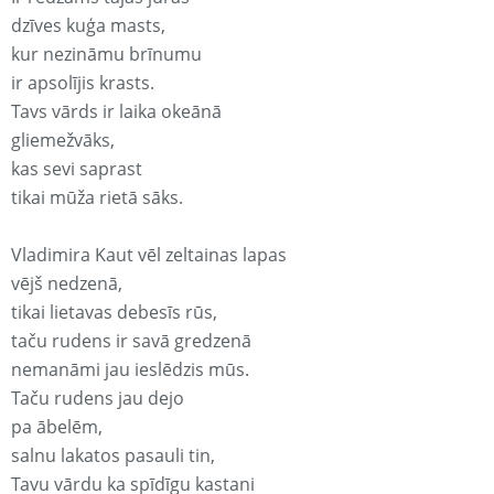
dzīves kuģa masts,
kur nezināmu brīnumu
ir apsolījis krasts.
Tavs vārds ir laika okeānā
gliemežvāks,
kas sevi saprast
tikai mūža rietā sāks.
Vladimira Kaut vēl zeltainas lapas
vējš nedzenā,
tikai lietavas debesīs rūs,
taču rudens ir savā gredzenā
nemanāmi jau ieslēdzis mūs.
Taču rudens jau dejo
pa ābelēm,
salnu lakatos pasauli tin,
Tavu vārdu ka spīdīgu kastani