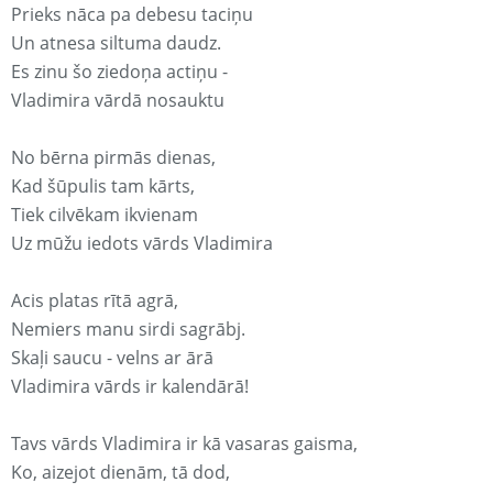
Prieks nāca pa debesu taciņu
Un atnesa siltuma daudz.
Es zinu šo ziedoņa actiņu -
Vladimira vārdā nosauktu
No bērna pirmās dienas,
Kad šūpulis tam kārts,
Tiek cilvēkam ikvienam
Uz mūžu iedots vārds Vladimira
Acis platas rītā agrā,
Nemiers manu sirdi sagrābj.
Skaļi saucu - velns ar ārā
Vladimira vārds ir kalendārā!
Tavs vārds Vladimira ir kā vasaras gaisma,
Ko, aizejot dienām, tā dod,