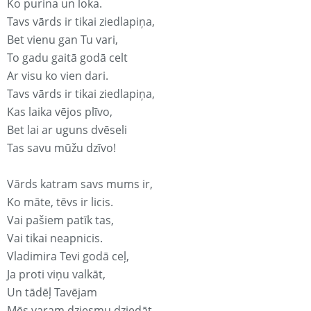
Ko purina un loka.
Tavs vārds ir tikai ziedlapiņa,
Bet vienu gan Tu vari,
To gadu gaitā godā celt
Ar visu ko vien dari.
Tavs vārds ir tikai ziedlapiņa,
Kas laika vējos plīvo,
Bet lai ar uguns dvēseli
Tas savu mūžu dzīvo!
Vārds katram savs mums ir,
Ko māte, tēvs ir licis.
Vai pašiem patīk tas,
Vai tikai neapnicis.
Vladimira Tevi godā ceļ,
Ja proti viņu valkāt,
Un tādēļ Tavējam
Mēs varam dziesmu dziedāt.