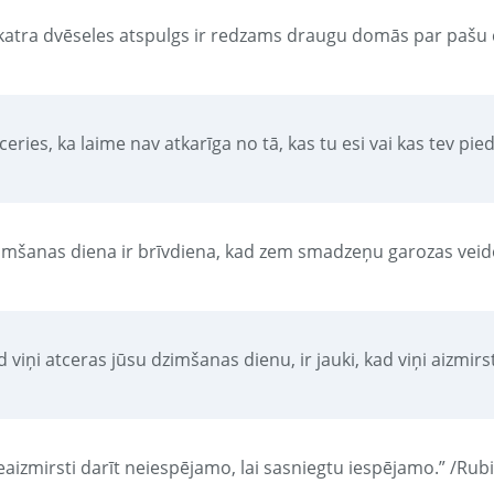
kkatra dvēseles atspulgs ir redzams draugu domās par pašu cil
ceries, ka laime nav atkarīga no tā, kas tu esi vai kas tev pi
imšanas diena ir brīvdiena, kad zem smadzeņu garozas veido
 viņi atceras jūsu dzimšanas dienu, ir jauki, kad viņi aizmir
eaizmirsti darīt neiespējamo, lai sasniegtu iespējamo.” /Rub