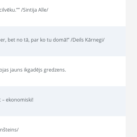
vēku.”” /Sintija Alle/
eder, bet no tā, par ko tu domā!” /Deils Kārnegi/
jas jauns ikgadējs gredzens.
st – ekonomiski!
inšteins/