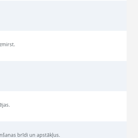
izmirst.
ējas.
imšanas brīdi un apstākļus.