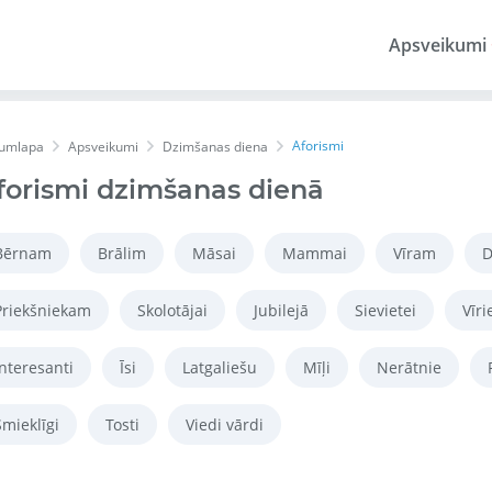
Apsveikumi
Aforismi
umlapa
Apsveikumi
Dzimšanas diena
forismi dzimšanas dienā
Bērnam
Brālim
Māsai
Mammai
Vīram
D
Priekšniekam
Skolotājai
Jubilejā
Sievietei
Vīri
Interesanti
Īsi
Latgaliešu
Mīļi
Nerātnie
Smieklīgi
Tosti
Viedi vārdi