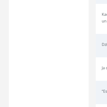
Ka
un
Dz
Ja
“Es