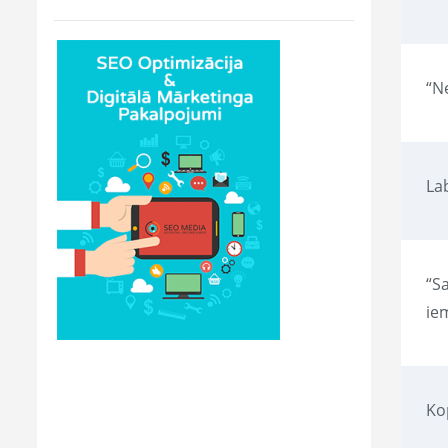
“Ne
La
“Sa
ie
Ko