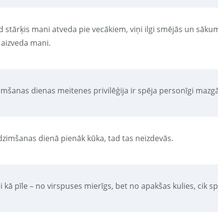
d stārķis mani atveda pie vecākiem, viņi ilgi smējās un sāk
 aizveda mani.
imšanas dienas meitenes privilēģija ir spēja personīgi mazg
 dzimšanas dienā pienāk kūka, tad tas neizdevās.
i kā pīle – no virspuses mierīgs, bet no apakšas kulies, cik s