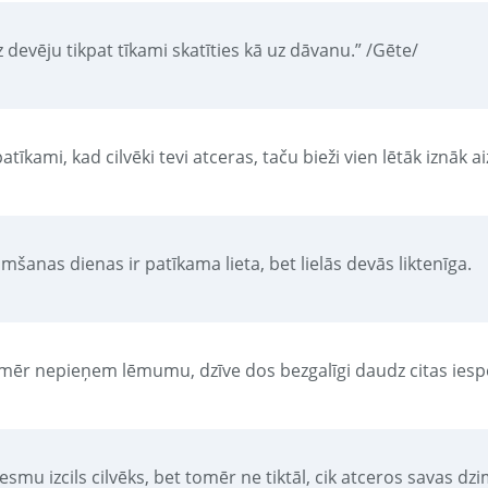
 devēju tikpat tīkami skatīties kā uz dāvanu.” /Gēte/
patīkami, kad cilvēki tevi atceras, taču bieži vien lētāk iznāk a
mšanas dienas ir patīkama lieta, bet lielās devās liktenīga.
mēr nepieņem lēmumu, dzīve dos bezgalīgi daudz citas iesp
esmu izcils cilvēks, bet tomēr ne tiktāl, cik atceros savas dz