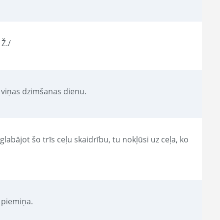
 Ž./
 viņas dzimšanas dienu.
labājot šo trīs ceļu skaidrību, tu nokļūsi uz ceļa, ko
 piemiņa.