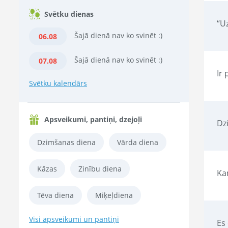
Svētku dienas
“Uz
Šajā dienā nav ko svinēt :)
06.08
Šajā dienā nav ko svinēt :)
07.08
Ir 
Svētku kalendārs
Apsveikumi, pantiņi, dzejoļi
Dzi
Dzimšanas diena
Vārda diena
Kāzas
Zinību diena
Ka
Tēva diena
Miķeļdiena
Visi apsveikumi un pantiņi
Es 