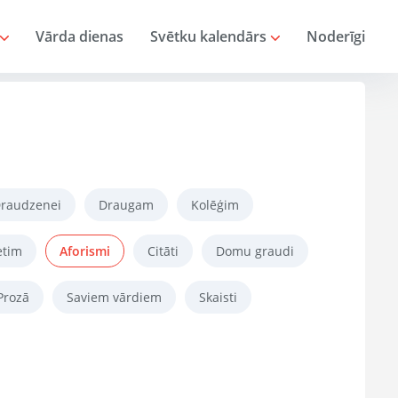
Vārda dienas
Svētku kalendārs
Noderīgi
raudzenei
Draugam
Kolēģim
etim
Aforismi
Citāti
Domu graudi
Prozā
Saviem vārdiem
Skaisti