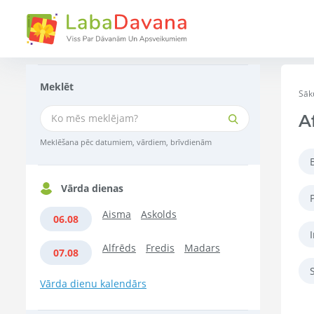
Meklēt
Sāk
A
Meklēšana pēc datumiem, vārdiem, brīvdienām
Vārda dienas
Aisma
Askolds
06.08
Alfrēds
Fredis
Madars
07.08
Vārda dienu kalendārs