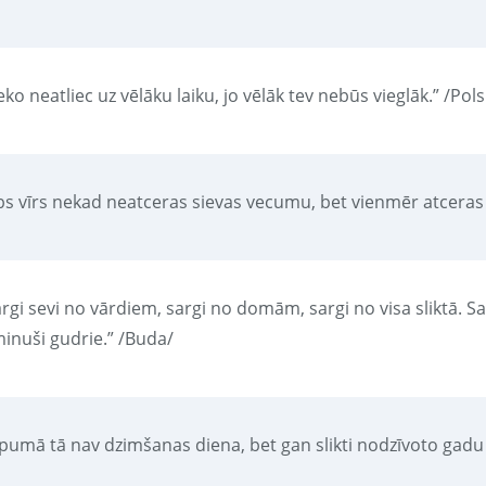
ko neatliec uz vēlāku laiku, jo vēlāk tev nebūs vieglāk.” /Pols
bs vīrs nekad neatceras sievas vecumu, bet vienmēr atceras
rgi sevi no vārdiem, sargi no domām, sargi no visa sliktā. Sag
minuši gudrie.” /Buda/
pumā tā nav dzimšanas diena, bet gan slikti nodzīvoto gadu