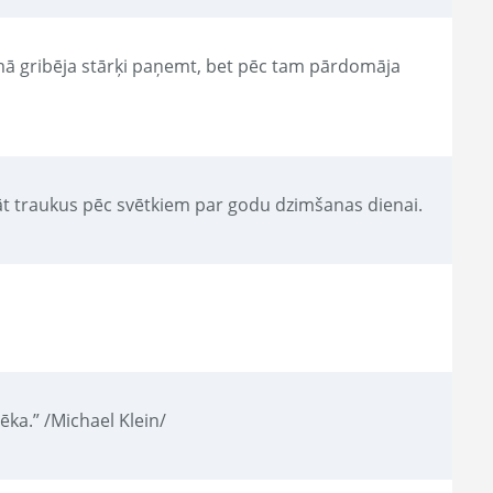
umā gribēja stārķi paņemt, bet pēc tam pārdomāja
āt traukus pēc svētkiem par godu dzimšanas dienai.
pēka.” /Michael Klein/