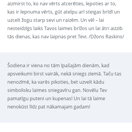
aizmirst to, ko nav vērts atcerēties, lepoties ar to,
kas ir lepnuma vērts, gūt atelpu arī steigas brīdī un
uzcelt žogu starp sevi un raizēm. Un vēl – lai
nesteidzīgs laiks Tavos laimes brīžos un lai ātri aizzib
tās dienas, kas nav laipnas pret Tevi. /Džons Raskins/
Šodiena ir viena no tām īpašajām dienām, kad
apsveikumi birst vairāk, nekā sniegs ziemā. Taču tas
nenozīmē, ka varēs pikoties, bet uzvelt kādu
simbolisku laimes sniegavīru gan. Novēlu Tev
pamatīgu puteni un kupenas! Un lai tā laime
nenokūst līdz pat nākamajam gadam!