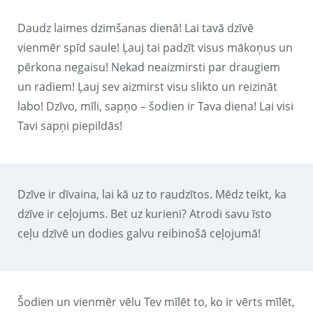
Daudz laimes dzimšanas dienā! Lai tavā dzīvē
vienmēr spīd saule! Ļauj tai padzīt visus mākoņus un
pērkona negaisu! Nekad neaizmirsti par draugiem
un radiem! Ļauj sev aizmirst visu slikto un reizināt
labo! Dzīvo, mīli, sapņo – šodien ir Tava diena! Lai visi
Tavi sapņi piepildās!
Dzīve ir dīvaina, lai kā uz to raudzītos. Mēdz teikt, ka
dzīve ir ceļojums. Bet uz kurieni? Atrodi savu īsto
ceļu dzīvē un dodies galvu reibinošā ceļojumā!
Šodien un vienmēr vēlu Tev mīlēt to, ko ir vērts mīlēt,