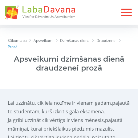
Sākumlapa
Apsveikumi
Dzimšanas diena
Draudzenei
Prozā
Apsveikumi dzimšanas dienā
draudzenei prozā
Lai uzzinātu, cik iela nozīme ir vienam gadam,pajautā
to studentam, kurš izkritis gala eksāmenā.
Ja gribi uzzināt cik vērtīgs ir viens mēnesis,pajautā
māmiņai, kurai priekšlaikus piedzimis mazulis.
Lai zinātu cik vērtīga ir viena nedēļa, pajautā to