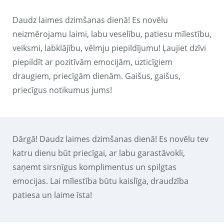
Daudz laimes dzimšanas dienā! Es novēlu
neizmērojamu laimi, labu veselību, patiesu mīlestību,
veiksmi, labklājību, vēlmju piepildījumu! Ļaujiet dzīvi
piepildīt ar pozitīvām emocijām, uzticīgiem
draugiem, priecīgām dienām. Gaišus, gaišus,
priecīgus notikumus jums!
Dārgā! Daudz laimes dzimšanas dienā! Es novēlu tev
katru dienu būt priecīgai, ar labu garastāvokli,
saņemt sirsnīgus komplimentus un spilgtas
emocijas. Lai mīlestība būtu kaislīga, draudzība
patiesa un laime īsta!