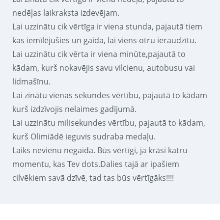
nedēļas laikraksta izdevējam.
Lai uzzinātu cik vērtīga ir viena stunda, pajautā tiem
kas iemīlējušies un gaida, lai viens otru ieraudzītu.
Lai uzzinātu cik vērta ir viena minūte,pajautā to
kādam, kurš nokavējis savu vilcienu, autobusu vai
lidmašīnu.
Lai zinātu vienas sekundes vērtību, pajautā to kādam
kurš izdzīvojis nelaimes gadījumā.
Lai uzzinātu milisekundes vērtību, pajautā to kādam,
kurš Olimiādē ieguvis sudraba medaļu.
Laiks nevienu negaida. Būs vērtīgi, ja krāsi katru
momentu, kas Tev dots.Dalies tajā ar ipašiem
cilvēkiem savā dzīvē, tad tas būs vērtīgāks!!!!