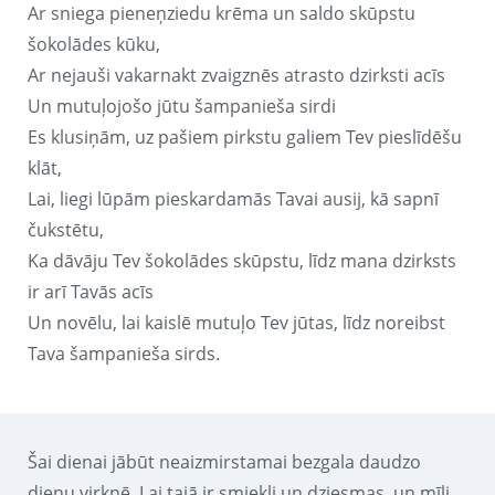
Ar sniega pieneņziedu krēma un saldo skūpstu
šokolādes kūku,
Ar nejauši vakarnakt zvaigznēs atrasto dzirksti acīs
Un mutuļojošo jūtu šampanieša sirdi
Es klusiņām, uz pašiem pirkstu galiem Tev pieslīdēšu
klāt,
Lai, liegi lūpām pieskardamās Tavai ausij, kā sapnī
čukstētu,
Ka dāvāju Tev šokolādes skūpstu, līdz mana dzirksts
ir arī Tavās acīs
Un novēlu, lai kaislē mutuļo Tev jūtas, līdz noreibst
Tava šampanieša sirds.
Šai dienai jābūt neaizmirstamai bezgala daudzo
dienu virknē. Lai tajā ir smiekli un dziesmas, un mīļi,