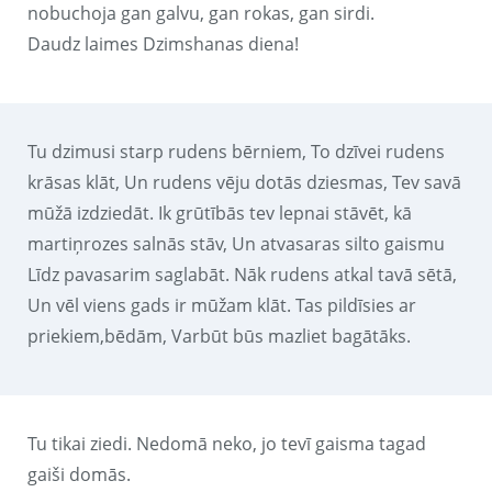
nobuchoja gan galvu, gan rokas, gan sirdi.
Daudz laimes Dzimshanas diena!
Tu dzimusi starp rudens bērniem, To dzīvei rudens
krāsas klāt, Un rudens vēju dotās dziesmas, Tev savā
mūžā izdziedāt. Ik grūtībās tev lepnai stāvēt, kā
martiņrozes salnās stāv, Un atvasaras silto gaismu
Līdz pavasarim saglabāt. Nāk rudens atkal tavā sētā,
Un vēl viens gads ir mūžam klāt. Tas pildīsies ar
priekiem,bēdām, Varbūt būs mazliet bagātāks.
Tu tikai ziedi. Nedomā neko, jo tevī gaisma tagad
gaiši domās.