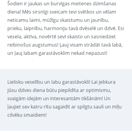
Šodien ir jaukas un burvīgas meitenes dzimšanas
diena! Mēs sirsnīgi sveicam tevi svētkos un vēlam
neticamu laimi, mūžīgu skaistumu un jaunību,
prieku, laipnību, harmoniju tavā dvēselē un dzīvē. Esi
vesela, aktīva, novērtē sevī skaisto un sasniedziet
reibinošus augstumus! Ļauj visam strādāt tavā labā,
un ļauj labam garastāvoklim nekad nepazust!
Lielisku veselību un labu garastāvokli! Lai jebkura
jūsu dzīves diena būtu piepildīta ar optimismu,
svaigām idejām un interesantām tikšānām! Un
ļaujiet sev katru rītu sagaidīt ar spilgtu sauli un mīļu
cilvēku smaidiem!