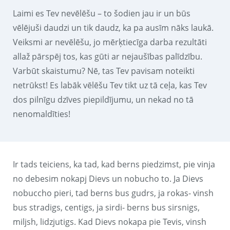
Laimi es Tev nevēlēšu – to šodien jau ir un būs
vēlējuši daudzi un tik daudz, ka pa ausīm nāks laukā.
Veiksmi ar nevēlēšu, jo mērķtiecīga darba rezultāti
allaž pārspēj tos, kas gūti ar nejaušības palīdzību.
Varbūt skaistumu? Nē, tas Tev pavisam noteikti
netrūkst! Es labāk vēlēšu Tev tikt uz tā ceļa, kas Tev
dos pilnīgu dzīves piepildījumu, un nekad no tā
nenomaldīties!
Ir tads teiciens, ka tad, kad berns piedzimst, pie vinja
no debesim nokapj Dievs un nobucho to. Ja Dievs
nobuccho pieri, tad berns bus gudrs, ja rokas- vinsh
bus stradigs, centigs, ja sirdi- berns bus sirsnigs,
miljsh, lidzjutigs. Kad Dievs nokapa pie Tevis, vinsh