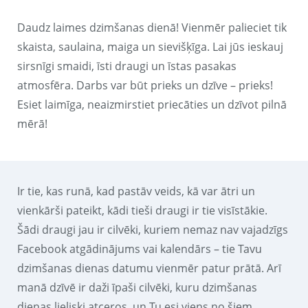
Daudz laimes dzimšanas dienā! Vienmēr palieciet tik
skaista, saulaina, maiga un sievišķīga. Lai jūs ieskauj
sirsnīgi smaidi, īsti draugi un īstas pasakas
atmosfēra. Darbs var būt prieks un dzīve – prieks!
Esiet laimīga, neaizmirstiet priecāties un dzīvot pilnā
mērā!
Ir tie, kas runā, kad pastāv veids, kā var ātri un
vienkārši pateikt, kādi tieši draugi ir tie visīstākie.
Šādi draugi jau ir cilvēki, kuriem nemaz nav vajadzīgs
Facebook atgādinājums vai kalendārs – tie Tavu
dzimšanas dienas datumu vienmēr patur prātā. Arī
manā dzīvē ir daži īpaši cilvēki, kuru dzimšanas
dienas lieliski atceros, un Tu esi viens no šiem