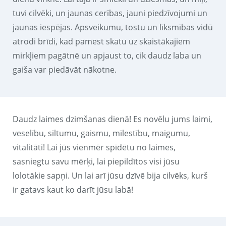
tuvi cilvēki, un jaunas cerības, jauni piedzīvojumi un
jaunas iespējas. Apsveikumu, tostu un līksmības vidū
atrodi brīdi, kad pamest skatu uz skaistākajiem
mirkļiem pagātnē un apjaust to, cik daudz laba un
gaiša var piedāvāt nākotne.
Daudz laimes dzimšanas dienā! Es novēlu jums laimi,
veselību, siltumu, gaismu, mīlestību, maigumu,
vitalitāti! Lai jūs vienmēr spīdētu no laimes,
sasniegtu savu mērķi, lai piepildītos visi jūsu
lolotākie sapņi. Un lai arī jūsu dzīvē bija cilvēks, kurš
ir gatavs kaut ko darīt jūsu labā!