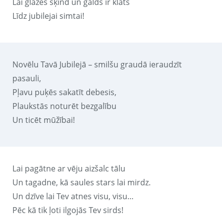
Lai glāzes šķind un galds ir klāts
Līdz jubilejai simtai!
Novēlu Tavā Jubilejā – smilšu graudā ieraudzīt
pasauli,
Pļavu puķēs sakatīt debesis,
Plaukstās noturēt bezgalību
Un ticēt mūžībai!
Lai pagātne ar vēju aizšalc tālu
Un tagadne, kā saules stars lai mirdz.
Un dzīve lai Tev atnes visu, visu…
Pēc kā tik ļoti ilgojās Tev sirds!