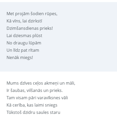
Met projām šodien rūpes,
Kā vīns, lai dzirkstī
Dzimšansdienas prieks!
Lai dziesmas plūst
No draugu lūpām
Un līdz pat rītam
Nenāk miegs!
Mums dzīves ceļos akmeņi un māli,
Ir šaubas, vilšanās un prieks.
Tam visam pāri varavīksnes vāli
Kā cerība, kas laimi sniegs
Tūkstoš dzidru saules staru