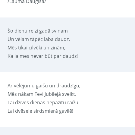
/Lauma Daugiša/
Šo dienu reizi gadā svinam
Un vēlam tāpēc laba daudz.
Mēs tikai cilvēki un zinām,
Ka laimes nevar būt par daudz!
Ar vēlējumu gaišu un draudzīgu,
Mēs nākam Tevi Jubilejā sveikt.
Lai dzīves dienas nepazītu raižu
Lai dvēsele sirdsmierā gavilē!