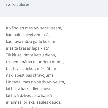
/G. Kraulere/
Ko šodien mēs tev sacīt varam,
kad balti sniegi zemi klāj,
kad tava mūža gadu kokam
ir zelta krāsas lapa klāt?
Tik klusa, rimta katru dienu,
tik nemanāma daudziem mums,
bet tevi satiekot, mēs jūtam-
nāk labestības strāvojums.
Un tādēļ mēs no sirds tev vēlam,
lai balta katra diena aust,
lai tavā dzīves zelta kausā
ir laimes, prieka, saules daudz.