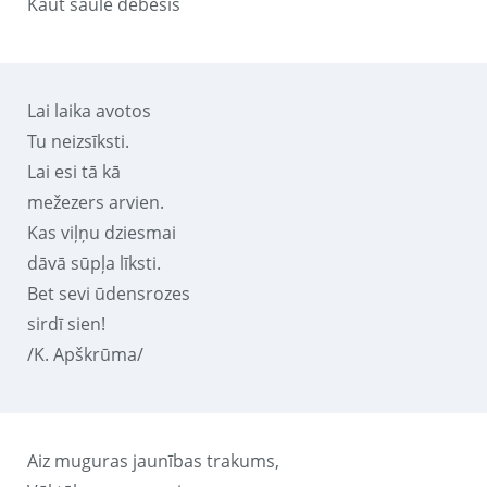
Kaut saule debesīs
Lai laika avotos
Tu neizsīksti.
Lai esi tā kā
mežezers arvien.
Kas viļņu dziesmai
dāvā sūpļa līksti.
Bet sevi ūdensrozes
sirdī sien!
/K. Apškrūma/
Aiz muguras jaunības trakums,