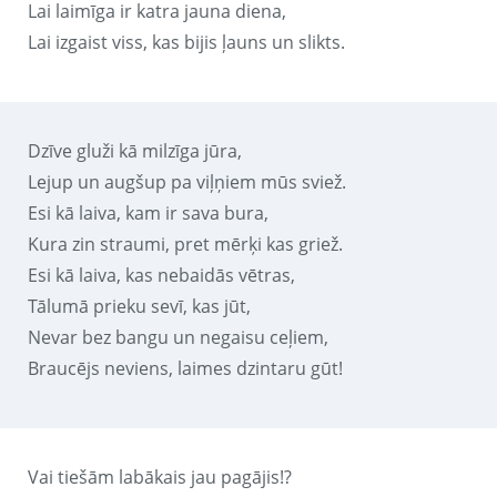
Lai laimīga ir katra jauna diena,
Lai izgaist viss, kas bijis ļauns un slikts.
Dzīve gluži kā milzīga jūra,
Lejup un augšup pa viļņiem mūs sviež.
Esi kā laiva, kam ir sava bura,
Kura zin straumi, pret mērķi kas griež.
Esi kā laiva, kas nebaidās vētras,
Tālumā prieku sevī, kas jūt,
Nevar bez bangu un negaisu ceļiem,
Braucējs neviens, laimes dzintaru gūt!
Vai tiešām labākais jau pagājis!?