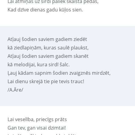
Lai atmiņās uz sirdī paliek skaistā pēdas,
Kad dzīve dienas gadu kūļos sien.
Atļauj šodien saviem gadiem ziedēt
kā ziedlapiņām, kuras saulē plaukst,
Atļauj šodien saviem gadiem skanēt
kā melodijai, kura sirdī šalc.
Ļauj kādam sapnim šodien zvaigznēs mirdzēt,
Lai dienu skrejā tie pie tevis trauc!
/A.Āre/
Lai veselība, priecīgs prāts
Gan tev, gan visai dzimtai!