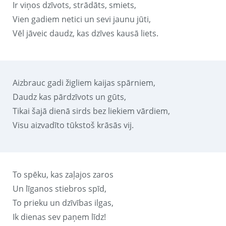
Ir viņos dzīvots, strādāts, smiets,
Vien gadiem netici un sevi jaunu jūti,
Vēl jāveic daudz, kas dzīves kausā liets.
Aizbrauc gadi žigliem kaijas spārniem,
Daudz kas pārdzīvots un gūts,
Tikai šajā dienā sirds bez liekiem vārdiem,
Visu aizvadīto tūkstoš krāsās vij.
To spēku, kas zaļajos zaros
Un līganos stiebros spīd,
To prieku un dzīvības ilgas,
Ik dienas sev paņem līdz!