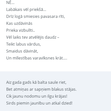
NĒ…
Labākais vēl priekšā…
Drīz logā smiesies pavasara rīti,
Kas uzdāvinās
Prieka vizbulīti..
Vēl laiks tev atvēlējis daudz –
Teikt labus vārdus,
Smaidus dāvināt,
Un mīlestības varavīksnes krāt….
Aiz gada gads kā balta saule riet,
Bet atmiņas ar sapņiem blakus stājas.
Cik jaunu nodomu un ilgu krājas!
Sirds piemin jaunību un atkal dzied!