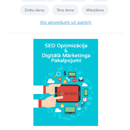
Zinību diena
Tēva diena
Miķeļdiena
Visi apsveikumi un pantiņi