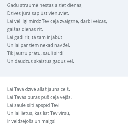
Gadu straumē nestas aiziet dienas,
Dzīves jūrā saplūst vienuviet.
Lai vēl ilgi mirdz Tev ceļa zvaigzne, darbi veicas,
gaišas dienas rit.
Lai gadi rit, tā tam ir jābūt
Un lai par tiem nekad nav žēl.
Tik jautru prātu, sauli sirdī
Un daudzus skaistus gadus vēl.
Lai Tavā dzīvē allaž jauns ceļš.
Lai Tavās burās pūš ceļa vējšs.
Lai saule silti apspīd Tevi
Un lai lietus, kas līst Tev virsū,
Ir veldzējošs un maigs!