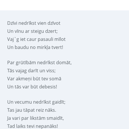
Dzīvi nedrīkst vien dzīvot
Un vīnu ar steigu dzert;
Vaj`g iet caur pasauli mīlot
Un baudu no mirkļa tvert!
Par grūtībām nedrīkst domāt,
Tās vajag darīt un viss;
Var akmeņi būt tev somā
Un tās var būt debesis!
Un vecumu nedrīkst gaidīt;
Tas jau tāpat reiz nāks.
Ja vari par likstām smaidīt,
Tad laiks tevi nepanāks!