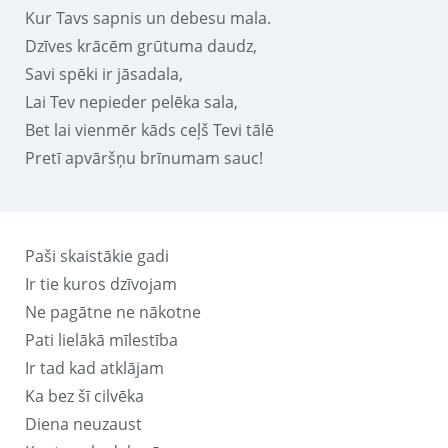
Kur Tavs sapnis un debesu mala.
Dzīves krācēm grūtuma daudz,
Savi spēki ir jāsadala,
Lai Tev nepieder pelēka sala,
Bet lai vienmēr kāds ceļš Tevi tālē
Pretī apvāršņu brīnumam sauc!
Paši skaistākie gadi
Ir tie kuros dzīvojam
Ne pagātne ne nākotne
Pati lielākā mīlestība
Ir tad kad atklājam
Ka bez šī cilvēka
Diena neuzaust