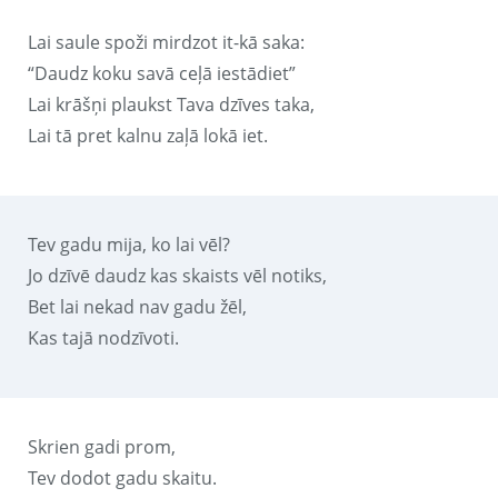
Lai saule spoži mirdzot it-kā saka:
“Daudz koku savā ceļā iestādiet”
Lai krāšņi plaukst Tava dzīves taka,
Lai tā pret kalnu zaļā lokā iet.
Tev gadu mija, ko lai vēl?
Jo dzīvē daudz kas skaists vēl notiks,
Bet lai nekad nav gadu žēl,
Kas tajā nodzīvoti.
Skrien gadi prom,
Tev dodot gadu skaitu.