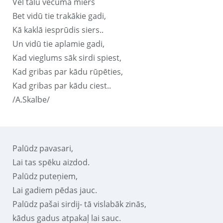
Vēl tālu vecuma miers
Bet vidū tie trakākie gadi,
Kā kaklā iesprūdis siers..
Un vidū tie aplamie gadi,
Kad vieglums sāk sirdi spiest,
Kad gribas par kādu rūpēties,
Kad gribas par kādu ciest..
/A.Skalbe/
Palūdz pavasari,
Lai tas spēku aizdod.
Palūdz puteņiem,
Lai gadiem pēdas jauc.
Palūdz pašai sirdij- tā vislabāk zinās,
kādus gadus atpakaļ lai sauc.