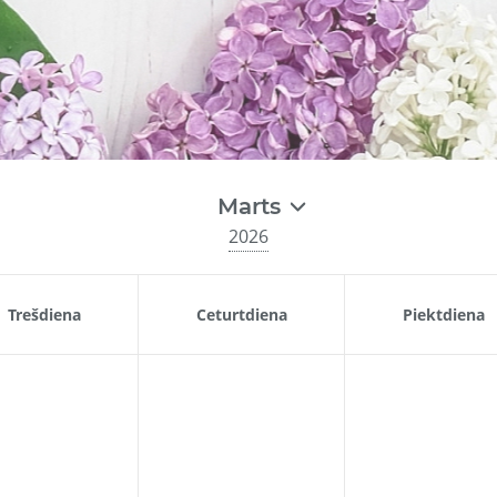
Marts
2026
Trešdiena
Ceturtdiena
Piektdiena