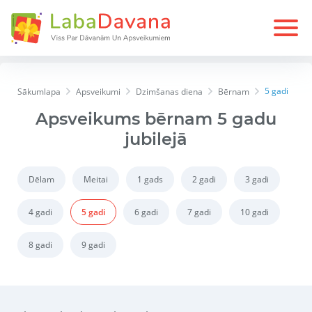
5 gadi
Sākumlapa
Apsveikumi
Dzimšanas diena
Bērnam
Apsveikums bērnam 5 gadu
jubilejā
Dēlam
Meitai
1 gads
2 gadi
3 gadi
4 gadi
5 gadi
6 gadi
7 gadi
10 gadi
8 gadi
9 gadi