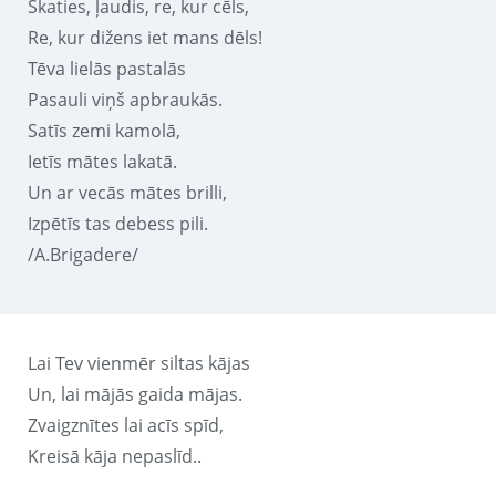
Skaties, ļaudis, re, kur cēls,
Re, kur dižens iet mans dēls!
Tēva lielās pastalās
Pasauli viņš apbraukās.
Satīs zemi kamolā,
Ietīs mātes lakatā.
Un ar vecās mātes brilli,
Izpētīs tas debess pili.
/A.Brigadere/
Lai Tev vienmēr siltas kājas
Un, lai mājās gaida mājas.
Zvaigznītes lai acīs spīd,
Kreisā kāja nepaslīd..