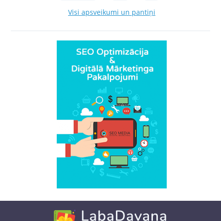
Visi apsveikumi un pantiņi