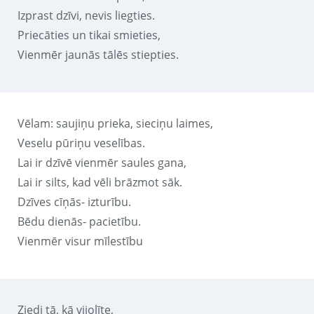
Izprast dzīvi, nevis liegties.
Priecāties un tikai smieties,
Vienmēr jaunās tālēs stiepties.
Vēlam: saujiņu prieka, sieciņu laimes,
Veselu pūriņu veselības.
Lai ir dzīvē vienmēr saules gana,
Lai ir silts, kad vēli brāzmot sāk.
Dzīves cīņās- izturību.
Bēdu dienās- pacietību.
Vienmēr visur mīlestību
Ziedi tā, kā vijolīte,