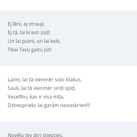
Ej lēni, ej strauji,
Ej tā, lai krasti zūd!
Un lai putni, un lai koki,
Tikai Tavu gaitu jūt!
Laimi, lai tā vienmēr soļo blakus,
Sauli, lai tā vienmēr sirdī spīd,
Veselību, kas ir visa mīļa,
Dzīvesprieks lai garām neaizskrien!!!
Novēlu tev ātri stiepties,