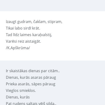
Izaugt gudram, čaklam, stipram,
Tikai labo sirdī krāt.
Tad līdz laimes karaļvalstij,
Varēsi reiz aistaigāt.
/K.Apškrūma/
Ir skaistākas dienas par citām..
Dienas, kurās asaras pāraug
Prieka asarās, sāpes pāraug
Vieglos smieklos.
Dienas, kurās
Pat rudens saltais vējš silda..