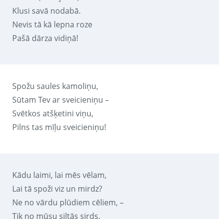
Klusi savā nodabā.
Nevis tā kā lepna roze
Pašā dārza vidiņā!
Spožu saules kamoliņu,
Sūtam Tev ar sveicieniņu –
Svētkos atšķetini viņu,
Pilns tas mīļu sveicieniņu!
Kādu laimi, lai mēs vēlam,
Lai tā spoži viz un mirdz?
Ne no vārdu plūdiem cēliem, –
Tik no mūsu siltās sirds.