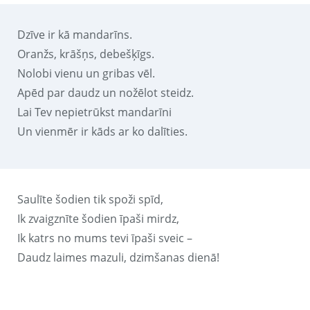
Dzīve ir kā mandarīns.
Oranžs, krāšņs, debešķīgs.
Nolobi vienu un gribas vēl.
Apēd par daudz un nožēlot steidz.
Lai Tev nepietrūkst mandarīni
Un vienmēr ir kāds ar ko dalīties.
Saulīte šodien tik spoži spīd,
Ik zvaigznīte šodien īpaši mirdz,
Ik katrs no mums tevi īpaši sveic –
Daudz laimes mazuli, dzimšanas dienā!