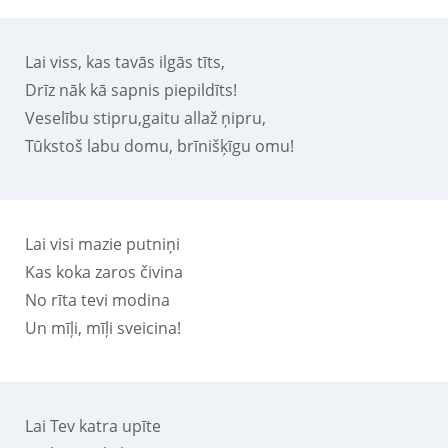
Lai viss, kas tavās ilgās tīts,
Drīz nāk kā sapnis piepildīts!
Veselību stipru,gaitu allaž ņipru,
Tūkstoš labu domu, brīnišķīgu omu!
Lai visi mazie putniņi
Kas koka zaros čivina
No rīta tevi modina
Un mīļi, mīļi sveicina!
Lai Tev katra upīte