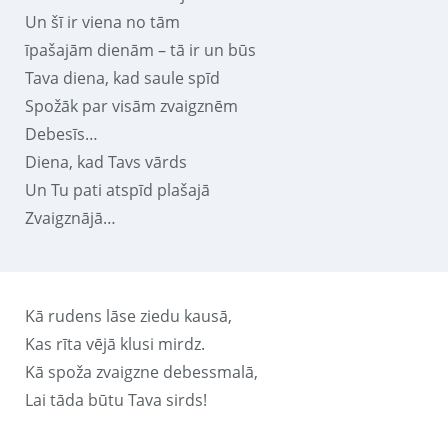
Un šī ir viena no tām
īpašajām dienām – tā ir un būs
Tava diena, kad saule spīd
Spožāk par visām zvaigznēm
Debesīs…
Diena, kad Tavs vārds
Un Tu pati atspīd plašajā
Zvaigznājā…
Kā rudens lāse ziedu kausā,
Kas rīta vējā klusi mirdz.
Kā spoža zvaigzne debessmalā,
Lai tāda būtu Tava sirds!