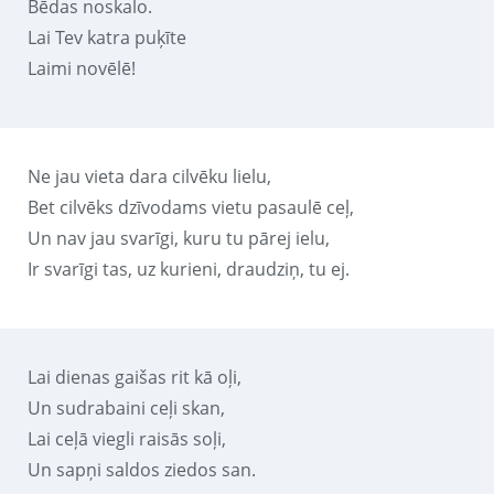
Bēdas noskalo.
Lai Tev katra puķīte
Laimi novēlē!
Ne jau vieta dara cilvēku lielu,
Bet cilvēks dzīvodams vietu pasaulē ceļ,
Un nav jau svarīgi, kuru tu pārej ielu,
Ir svarīgi tas, uz kurieni, draudziņ, tu ej.
Lai dienas gaišas rit kā oļi,
Un sudrabaini ceļi skan,
Lai ceļā viegli raisās soļi,
Un sapņi saldos ziedos san.