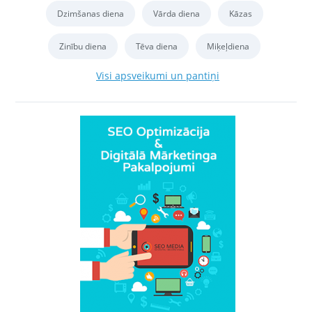
Dzimšanas diena
Vārda diena
Kāzas
Zinību diena
Tēva diena
Miķeļdiena
Visi apsveikumi un pantiņi