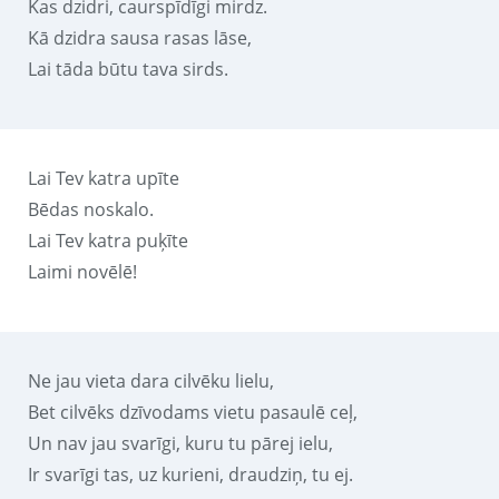
Kas dzidri, caurspīdīgi mirdz.
Kā dzidra sausa rasas lāse,
Lai tāda būtu tava sirds.
Lai Tev katra upīte
Bēdas noskalo.
Lai Tev katra puķīte
Laimi novēlē!
Ne jau vieta dara cilvēku lielu,
Bet cilvēks dzīvodams vietu pasaulē ceļ,
Un nav jau svarīgi, kuru tu pārej ielu,
Ir svarīgi tas, uz kurieni, draudziņ, tu ej.