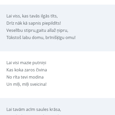
Lai viss, kas tavās ilgās tīts,
Drīz nāk kā sapnis piepildīts!
Veselību stipru,gaitu allaž ņipru,
Tūkstoš labu domu, brīnišķīgu omu!
Lai visi mazie putniņi
Kas koka zaros čivina
No rīta tevi modina
Un mīļi, mīļi sveicina!
Lai tavām acīm saules krāsa,