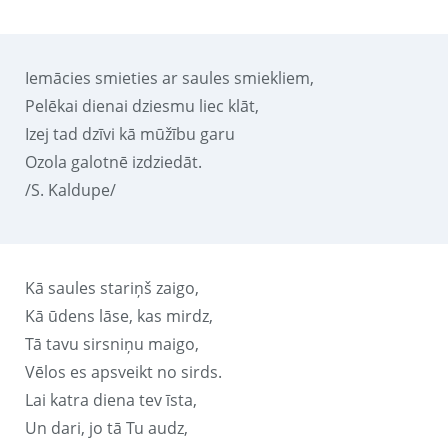
Iemācies smieties ar saules smiekliem,
Pelēkai dienai dziesmu liec klāt,
Izej tad dzīvi kā mūžību garu
Ozola galotnē izdziedāt.
/S. Kaldupe/
Kā saules stariņš zaigo,
Kā ūdens lāse, kas mirdz,
Tā tavu sirsniņu maigo,
Vēlos es apsveikt no sirds.
Lai katra diena tev īsta,
Un dari, jo tā Tu audz,