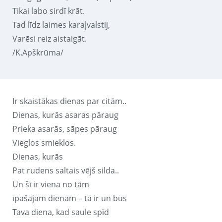
Tikai labo sirdī krāt.
Tad līdz laimes karaļvalstij,
Varēsi reiz aistaigāt.
/K.Apškrūma/
Ir skaistākas dienas par citām..
Dienas, kurās asaras pāraug
Prieka asarās, sāpes pāraug
Vieglos smieklos.
Dienas, kurās
Pat rudens saltais vējš silda..
Un šī ir viena no tām
īpašajām dienām – tā ir un būs
Tava diena, kad saule spīd