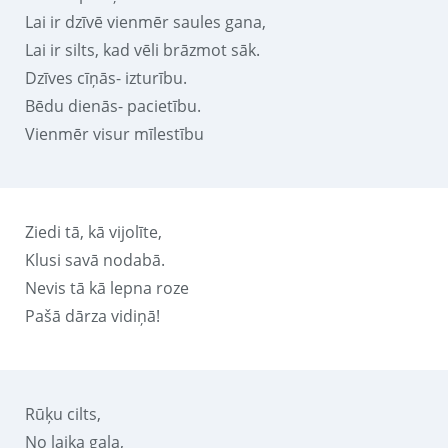
Lai ir dzīvē vienmēr saules gana,
Lai ir silts, kad vēli brāzmot sāk.
Dzīves cīņās- izturību.
Bēdu dienās- pacietību.
Vienmēr visur mīlestību
Ziedi tā, kā vijolīte,
Klusi savā nodabā.
Nevis tā kā lepna roze
Pašā dārza vidiņā!
Rūķu cilts,
No laika gala,