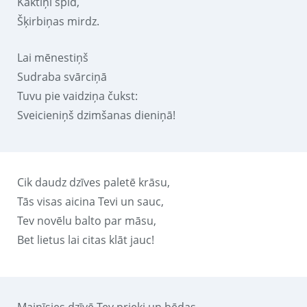
Kaktiņi spīd,
Šķirbiņas mirdz.
Lai mēnestiņš
Sudraba svārciņā
Tuvu pie vaidziņa čukst:
Sveicieniņš dzimšanas dieniņā!
Cik daudz dzīves paletē krāsu,
Tās visas aicina Tevi un sauc,
Tev novēlu balto par māsu,
Bet lietus lai citas klāt jauc!