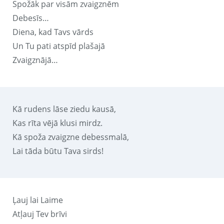
Spožāk par visām zvaigznēm
Debesīs…
Diena, kad Tavs vārds
Un Tu pati atspīd plašajā
Zvaigznājā…
Kā rudens lāse ziedu kausā,
Kas rīta vējā klusi mirdz.
Kā spoža zvaigzne debessmalā,
Lai tāda būtu Tava sirds!
Ļauj lai Laime
Atļauj Tev brīvi