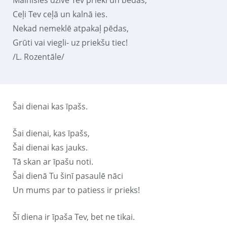
Mainīsies dzīvē Tev prieki un bēdas,
Ceļi Tev ceļā un kalnā ies.
Nekad nemeklē atpakaļ pēdas,
Grūti vai viegli- uz priekšu tiec!
/L. Rozentāle/
Šai dienai kas īpašs.
Šai dienai, kas īpašs,
Šai dienai kas jauks.
Tā skan ar īpašu noti.
Šai dienā Tu šinī pasaulē nāci
Un mums par to patiess ir prieks!
Šī diena ir īpaša Tev, bet ne tikai.