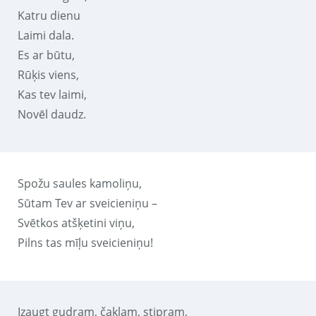
Katru dienu
Laimi dala.
Es ar būtu,
Rūķis viens,
Kas tev laimi,
Novēl daudz.
Spožu saules kamoliņu,
Sūtam Tev ar sveicieniņu –
Svētkos atšķetini viņu,
Pilns tas mīļu sveicieniņu!
Izaugt gudram, čaklam, stipram,