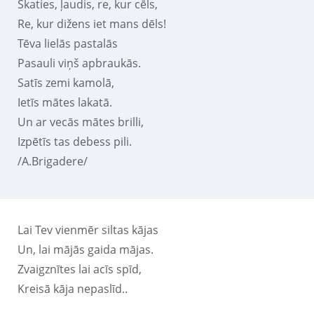
Skaties, ļaudis, re, kur cēls,
Re, kur dižens iet mans dēls!
Tēva lielās pastalās
Pasauli viņš apbraukās.
Satīs zemi kamolā,
Ietīs mātes lakatā.
Un ar vecās mātes brilli,
Izpētīs tas debess pili.
/A.Brigadere/
Lai Tev vienmēr siltas kājas
Un, lai mājās gaida mājas.
Zvaigznītes lai acīs spīd,
Kreisā kāja nepaslīd..