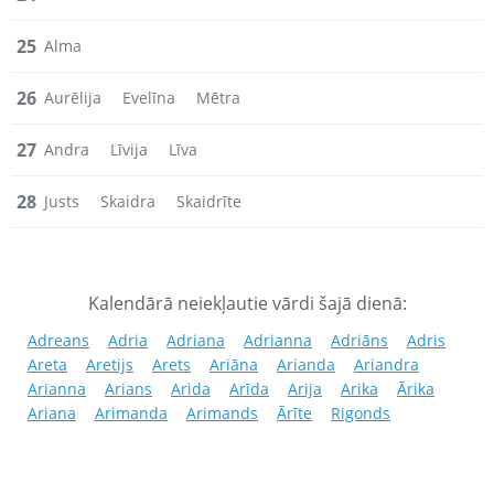
25
Alma
26
Aurēlija
Evelīna
Mētra
27
Andra
Līvija
Līva
28
Justs
Skaidra
Skaidrīte
Kalendārā neiekļautie vārdi šajā dienā:
Adreans
Adria
Adriana
Adrianna
Adriāns
Adris
Areta
Aretijs
Arets
Ariāna
Arianda
Ariandra
Arianna
Arians
Arida
Arīda
Arija
Arika
Ārika
Ariana
Arimanda
Arimands
Ārīte
Rigonds