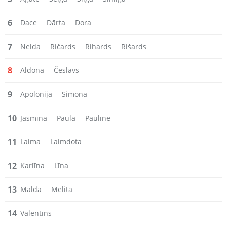
6
Dace
Dārta
Dora
7
Nelda
Ričards
Rihards
Rišards
8
Aldona
Česlavs
9
Apolonija
Simona
10
Jasmīna
Paula
Paulīne
11
Laima
Laimdota
12
Karlīna
Līna
13
Malda
Melita
14
Valentīns