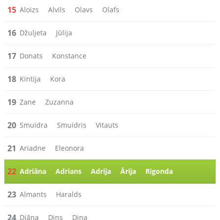
15
Aloizs
Alvils
Olavs
Olafs
16
Džuljeta
Jūlija
17
Donats
Konstance
18
Kintija
Kora
19
Zane
Zuzanna
20
Smuidra
Smuidris
Vitauts
21
Ariadne
Eleonora
22
Adriāna
Adrians
Adrija
Ārija
Rigonda
23
Almants
Haralds
24
Diāna
Dins
Dina