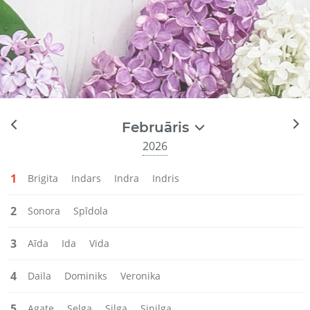
Februāris
2026
1
Brigita
Indars
Indra
Indris
2
Sonora
Spīdola
3
Aīda
Ida
Vida
4
Daila
Dominiks
Veronika
5
Agate
Selga
Silga
Sinilga