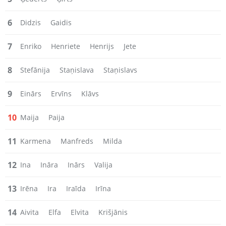
6
Didzis
Gaidis
7
Enriko
Henriete
Henrijs
Jete
8
Stefānija
Staņislava
Staņislavs
9
Einārs
Ervīns
Klāvs
10
Maija
Paija
11
Karmena
Manfreds
Milda
12
Ina
Ināra
Inārs
Valija
13
Irēna
Ira
Iraīda
Irīna
14
Aivita
Elfa
Elvita
Krišjānis