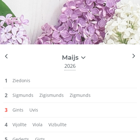
Maijs
2026
1
Ziedonis
2
Sigmunds
Zigismunds
Zigmunds
3
Gints
Uvis
4
Vijolīte
Viola
Vizbulīte
5
Ģederts
Ģirts