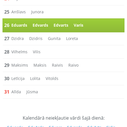
25
Anšlavs
Junora
26
Eduards
Edvards
Edvarts
Varis
27
Dzidra
Dzidris
Gunita
Loreta
28
Vilhelms
Vilis
29
Maksims
Maksis
Raivis
Raivo
30
Letīcija
Lolita
Vitolds
31
Alīda
Jūsma
Kalendārā neiekļautie vārdi šajā dienā: