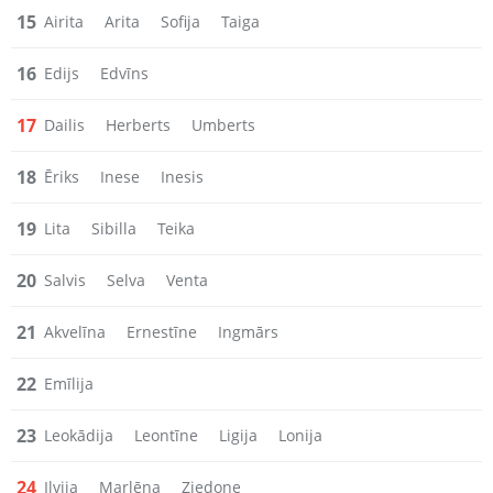
15
Airita
Arita
Sofija
Taiga
16
Edijs
Edvīns
17
Dailis
Herberts
Umberts
18
Ēriks
Inese
Inesis
19
Lita
Sibilla
Teika
20
Salvis
Selva
Venta
21
Akvelīna
Ernestīne
Ingmārs
22
Emīlija
23
Leokādija
Leontīne
Ligija
Lonija
24
Ilvija
Marlēna
Ziedone