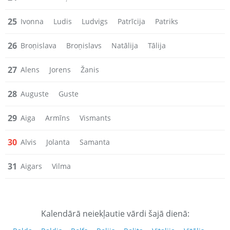
25
Ivonna
Ludis
Ludvigs
Patrīcija
Patriks
26
Broņislava
Broņislavs
Natālija
Tālija
27
Alens
Jorens
Žanis
28
Auguste
Guste
29
Aiga
Armīns
Vismants
30
Alvis
Jolanta
Samanta
31
Aigars
Vilma
Kalendārā neiekļautie vārdi šajā dienā: