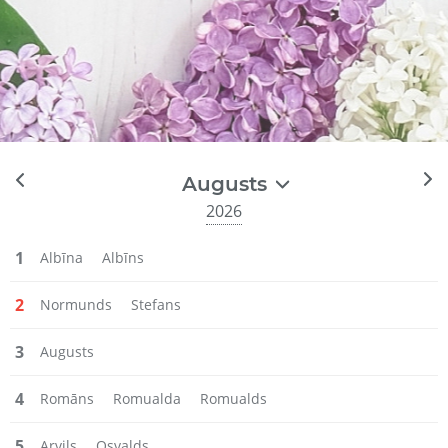
Augusts
2026
1
Albīna
Albīns
2
Normunds
Stefans
3
Augusts
4
Romāns
Romualda
Romualds
5
Arvils
Osvalds