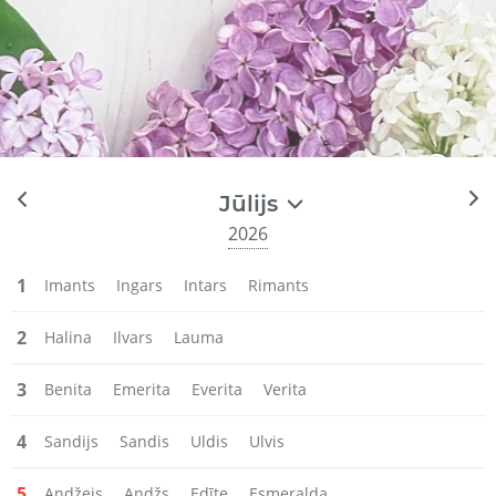
Jūlijs
2026
1
Imants
Ingars
Intars
Rimants
2
Halina
Ilvars
Lauma
3
Benita
Emerita
Everita
Verita
4
Sandijs
Sandis
Uldis
Ulvis
5
Andžejs
Andžs
Edīte
Esmeralda