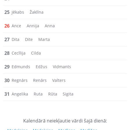
25
Jēkabs
Žaklīna
26
Ance
Annija
Anna
27
Dita
Dite
Marta
28
Cecīlija
Cilda
29
Edmunds
Edžus
Vidmants
30
Regnārs
Renārs
Valters
31
Angelika
Ruta
Rūta
Sigita
Kalendārā neiekļautie vārdi šajā dienā: