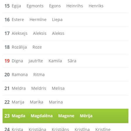
15
Egija
Egmonts
Egons
Heinrihs
Henriks
16
Estere
Hermīne
Liepa
17
Aleksejs
Aleksis
Alekss
18
Rozālija
Roze
19
Digna
Jautrīte
Kamila
Sāra
20
Ramona
Ritma
21
Meldra
Meldris
Melisa
22
Marija
Marika
Marina
23
Magda
Magdalēna
Magone
Mērija
24
Krista
Kristiāna
Kristiāns
Kristīna
Kristīne