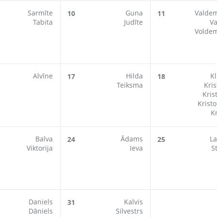
Sarmīte
Guna
Valde
10
11
Tabita
Judīte
Va
Volde
Alvīne
Hilda
Kl
17
18
Teiksma
Kris
Kris
Kristo
Kr
Balva
Ādams
La
24
25
Viktorija
Ieva
S
Daniels
Kalvis
31
Dāniels
Silvestrs