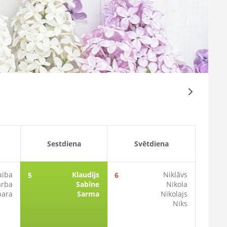
Sestdiena
Svētdiena
aiba
Klaudijs
Niklāvs
5
6
arba
Sabīne
Nikola
bara
Sarma
Nikolajs
Niks