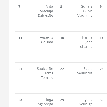
Anta
Gunārs
7
8
9
Antonija
Gunis
Dzirkstīte
Vladimirs
Auseklis
Hanna
14
15
16
Gaisma
Jana
Johanna
Saulcerīte
Saule
21
22
23
Toms
Saulvedis
Tomass
Inga
Ilgona
28
29
30
Ingeborga
Solveiga