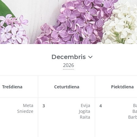
Decembris
2026
Trešdiena
Ceturtdiena
Piektdiena
Meta
Evija
B
3
4
Sniedze
Jogita
B
Raita
Bar