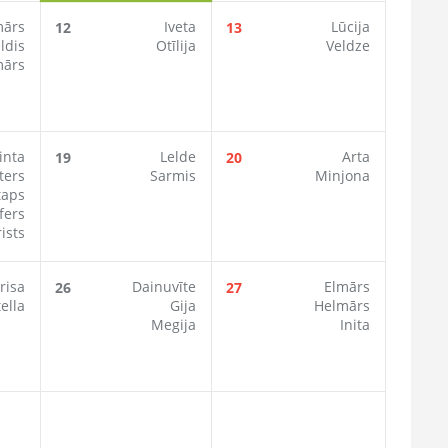
mārs
Iveta
Lūcija
12
13
ldis
Otīlija
Veldze
mārs
inta
Lelde
Arta
19
20
ters
Sarmis
Minjona
taps
fers
ists
risa
Dainuvīte
Elmārs
26
27
tella
Gija
Helmārs
Megija
Inita